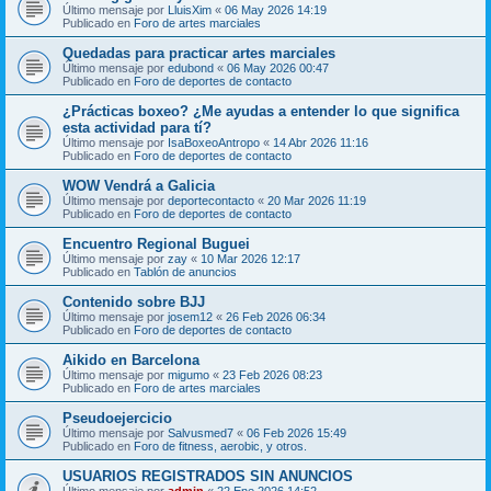
Último mensaje por
LluisXim
«
06 May 2026 14:19
Publicado en
Foro de artes marciales
Quedadas para practicar artes marciales
Último mensaje por
edubond
«
06 May 2026 00:47
Publicado en
Foro de deportes de contacto
¿Prácticas boxeo? ¿Me ayudas a entender lo que significa
esta actividad para tí?
Último mensaje por
IsaBoxeoAntropo
«
14 Abr 2026 11:16
Publicado en
Foro de deportes de contacto
WOW Vendrá a Galicia
Último mensaje por
deportecontacto
«
20 Mar 2026 11:19
Publicado en
Foro de deportes de contacto
Encuentro Regional Buguei
Último mensaje por
zay
«
10 Mar 2026 12:17
Publicado en
Tablón de anuncios
Contenido sobre BJJ
Último mensaje por
josem12
«
26 Feb 2026 06:34
Publicado en
Foro de deportes de contacto
Aikido en Barcelona
Último mensaje por
migumo
«
23 Feb 2026 08:23
Publicado en
Foro de artes marciales
Pseudoejercicio
Último mensaje por
Salvusmed7
«
06 Feb 2026 15:49
Publicado en
Foro de fitness, aerobic, y otros.
USUARIOS REGISTRADOS SIN ANUNCIOS
Último mensaje por
admin
«
22 Ene 2026 14:52