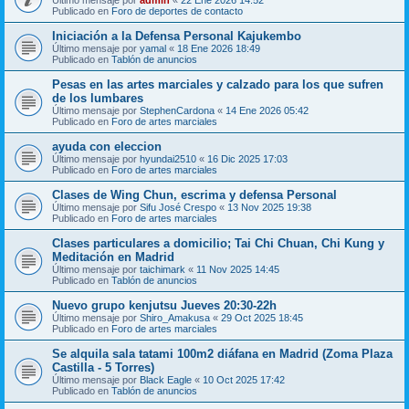
Publicado en
Foro de deportes de contacto
Iniciación a la Defensa Personal Kajukembo
Último mensaje por
yamal
«
18 Ene 2026 18:49
Publicado en
Tablón de anuncios
Pesas en las artes marciales y calzado para los que sufren
de los lumbares
Último mensaje por
StephenCardona
«
14 Ene 2026 05:42
Publicado en
Foro de artes marciales
ayuda con eleccion
Último mensaje por
hyundai2510
«
16 Dic 2025 17:03
Publicado en
Foro de artes marciales
Clases de Wing Chun, escrima y defensa Personal
Último mensaje por
Sifu José Crespo
«
13 Nov 2025 19:38
Publicado en
Foro de artes marciales
Clases particulares a domicilio; Tai Chi Chuan, Chi Kung y
Meditación en Madrid
Último mensaje por
taichimark
«
11 Nov 2025 14:45
Publicado en
Tablón de anuncios
Nuevo grupo kenjutsu Jueves 20:30-22h
Último mensaje por
Shiro_Amakusa
«
29 Oct 2025 18:45
Publicado en
Foro de artes marciales
Se alquila sala tatami 100m2 diáfana en Madrid (Zoma Plaza
Castilla - 5 Torres)
Último mensaje por
Black Eagle
«
10 Oct 2025 17:42
Publicado en
Tablón de anuncios