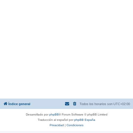
Índice general
Todos los horarios son
UTC+02:00
Desarrollado por
phpBB
® Forum Software © phpBB Limited
Traducción al español por
phpBB España
Privacidad
|
Condiciones