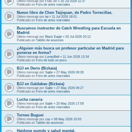
Último mensaje por
Fran JR
«
20 Jul 2026 11:37
Publicado en
Foro de artes marciales
Nuevo libro de Chen Taijiquan, de Pedro Torrecillas.
Último mensaje por
tai
«
11 Jul 2026 18:01
Publicado en
Foro de artes marciales
Buscamos instructor de Catch Wrestling para Escuela en
Madrid
Último mensaje por
Black Eagle
«
02 Jul 2026 20:12
Publicado en
Tablón de anuncios
¿Alguien más busca un profesor particular en Madrid para
ponerse en forma?
Último mensaje por
LunasBelt
«
11 Jun 2026 13:34
Publicado en
Foro de todo un poco
BJJ en Derio (Bizkaia)
Último mensaje por
Sajite
«
27 May 2026 09:28
Publicado en
Foro de artes marciales
BJJ en Galdakao (Bizkaia)
Último mensaje por
Sajite
«
27 May 2026 09:27
Publicado en
Foro de artes marciales
Lucha canaria
Último mensaje por
Sajite
«
25 May 2026 17:59
Publicado en
Foro de artes marciales
Torneo Buguei
Último mensaje por
zay
«
08 May 2026 10:03
Publicado en
Tablón de anuncios
Haidong gumdo y salud mental.