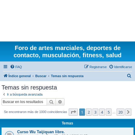
Foro de artes marciales, deportes de
contacto, musculación, fitness, salud
FAQ
Registrarse
Identificarse
B
Índice general
Buscar
Temas sin respuesta
u
Temas sin respuesta
s
Ir a búsqueda avanzada
c
Buscar
Búsqueda avanzada
a
Página
1
de
20
1
2
3
4
5
20
S
Se encontraron más de 1000 coincidencias
r
…
Temas
Curso Wu Taijiquan libre.