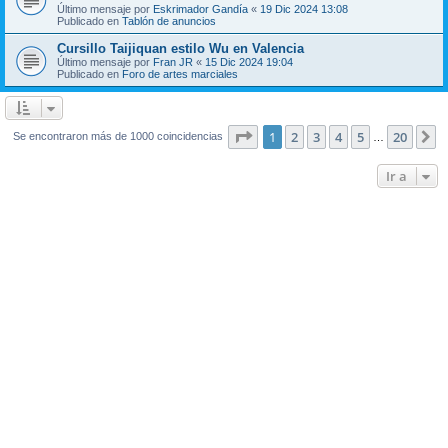
Último mensaje por
Eskrimador Gandía
«
19 Dic 2024 13:08
Publicado en
Tablón de anuncios
Cursillo Taijiquan estilo Wu en Valencia
Último mensaje por
Fran JR
«
15 Dic 2024 19:04
Publicado en
Foro de artes marciales
Página
1
de
20
1
2
3
4
5
20
S
Se encontraron más de 1000 coincidencias
…
Ir a