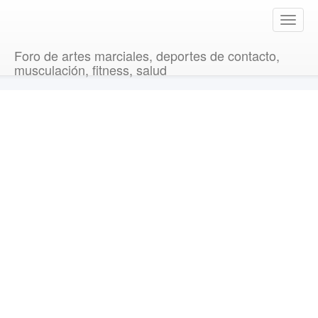
T
o
g
Foro de artes marciales, deportes de contacto,
g
musculación, fitness, salud
l
e
n
a
v
i
g
a
t
i
o
n