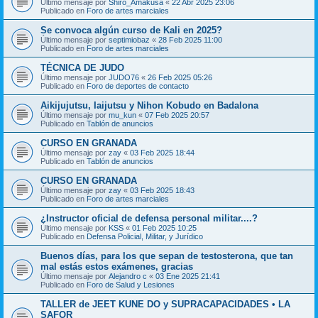
Último mensaje por
Shiro_Amakusa
«
22 Abr 2025 23:06
Publicado en
Foro de artes marciales
Se convoca algún curso de Kali en 2025?
Último mensaje por
septimiobaz
«
28 Feb 2025 11:00
Publicado en
Foro de artes marciales
TÉCNICA DE JUDO
Último mensaje por
JUDO76
«
26 Feb 2025 05:26
Publicado en
Foro de deportes de contacto
Aikijujutsu, Iaijutsu y Nihon Kobudo en Badalona
Último mensaje por
mu_kun
«
07 Feb 2025 20:57
Publicado en
Tablón de anuncios
CURSO EN GRANADA
Último mensaje por
zay
«
03 Feb 2025 18:44
Publicado en
Tablón de anuncios
CURSO EN GRANADA
Último mensaje por
zay
«
03 Feb 2025 18:43
Publicado en
Foro de artes marciales
¿Instructor oficial de defensa personal militar....?
Último mensaje por
KSS
«
01 Feb 2025 10:25
Publicado en
Defensa Policial, Militar, y Jurídico
Buenos días, para los que sepan de testosterona, que tan
mal estás estos exámenes, gracias
Último mensaje por
Alejandro c
«
03 Ene 2025 21:41
Publicado en
Foro de Salud y Lesiones
TALLER de JEET KUNE DO y SUPRACAPACIDADES • LA
SAFOR