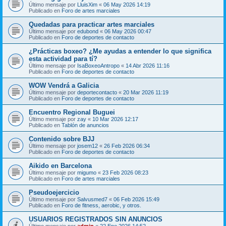
Último mensaje por
LluisXim
«
06 May 2026 14:19
Publicado en
Foro de artes marciales
Quedadas para practicar artes marciales
Último mensaje por
edubond
«
06 May 2026 00:47
Publicado en
Foro de deportes de contacto
¿Prácticas boxeo? ¿Me ayudas a entender lo que significa
esta actividad para tí?
Último mensaje por
IsaBoxeoAntropo
«
14 Abr 2026 11:16
Publicado en
Foro de deportes de contacto
WOW Vendrá a Galicia
Último mensaje por
deportecontacto
«
20 Mar 2026 11:19
Publicado en
Foro de deportes de contacto
Encuentro Regional Buguei
Último mensaje por
zay
«
10 Mar 2026 12:17
Publicado en
Tablón de anuncios
Contenido sobre BJJ
Último mensaje por
josem12
«
26 Feb 2026 06:34
Publicado en
Foro de deportes de contacto
Aikido en Barcelona
Último mensaje por
migumo
«
23 Feb 2026 08:23
Publicado en
Foro de artes marciales
Pseudoejercicio
Último mensaje por
Salvusmed7
«
06 Feb 2026 15:49
Publicado en
Foro de fitness, aerobic, y otros.
USUARIOS REGISTRADOS SIN ANUNCIOS
Último mensaje por
admin
«
22 Ene 2026 14:52