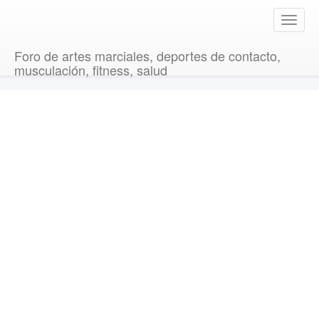
T
o
g
Foro de artes marciales, deportes de contacto,
g
musculación, fitness, salud
l
e
n
a
v
i
g
a
t
i
o
n