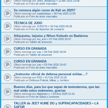
Último mensaje por
Shiro_Amakusa
«
22 Abr 2025 23:06
Publicado en
Foro de artes marciales
Se convoca algún curso de Kali en 2025?
Último mensaje por
septimiobaz
«
28 Feb 2025 11:00
Publicado en
Foro de artes marciales
TÉCNICA DE JUDO
Último mensaje por
JUDO76
«
26 Feb 2025 05:26
Publicado en
Foro de deportes de contacto
Aikijujutsu, Iaijutsu y Nihon Kobudo en Badalona
Último mensaje por
mu_kun
«
07 Feb 2025 20:57
Publicado en
Tablón de anuncios
CURSO EN GRANADA
Último mensaje por
zay
«
03 Feb 2025 18:44
Publicado en
Tablón de anuncios
CURSO EN GRANADA
Último mensaje por
zay
«
03 Feb 2025 18:43
Publicado en
Foro de artes marciales
¿Instructor oficial de defensa personal militar....?
Último mensaje por
KSS
«
01 Feb 2025 10:25
Publicado en
Defensa Policial, Militar, y Jurídico
Buenos días, para los que sepan de testosterona, que tan
mal estás estos exámenes, gracias
Último mensaje por
Alejandro c
«
03 Ene 2025 21:41
Publicado en
Foro de Salud y Lesiones
TALLER de JEET KUNE DO y SUPRACAPACIDADES • LA
SAFOR