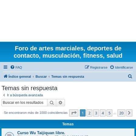
Foro de artes marciales, deportes de
contacto, musculación, fitness, salud
FAQ
Registrarse
Identificarse
B
Índice general
Buscar
Temas sin respuesta
u
Temas sin respuesta
s
Ir a búsqueda avanzada
c
Buscar
Búsqueda avanzada
a
Página
1
de
20
1
2
3
4
5
20
S
Se encontraron más de 1000 coincidencias
r
…
Temas
Curso Wu Taijiquan libre.