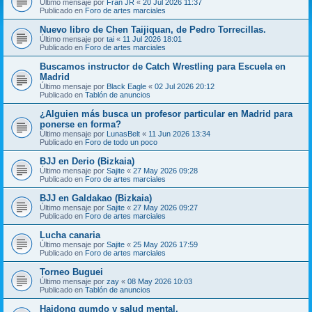
Último mensaje por
Fran JR
«
20 Jul 2026 11:37
Publicado en
Foro de artes marciales
Nuevo libro de Chen Taijiquan, de Pedro Torrecillas.
Último mensaje por
tai
«
11 Jul 2026 18:01
Publicado en
Foro de artes marciales
Buscamos instructor de Catch Wrestling para Escuela en
Madrid
Último mensaje por
Black Eagle
«
02 Jul 2026 20:12
Publicado en
Tablón de anuncios
¿Alguien más busca un profesor particular en Madrid para
ponerse en forma?
Último mensaje por
LunasBelt
«
11 Jun 2026 13:34
Publicado en
Foro de todo un poco
BJJ en Derio (Bizkaia)
Último mensaje por
Sajite
«
27 May 2026 09:28
Publicado en
Foro de artes marciales
BJJ en Galdakao (Bizkaia)
Último mensaje por
Sajite
«
27 May 2026 09:27
Publicado en
Foro de artes marciales
Lucha canaria
Último mensaje por
Sajite
«
25 May 2026 17:59
Publicado en
Foro de artes marciales
Torneo Buguei
Último mensaje por
zay
«
08 May 2026 10:03
Publicado en
Tablón de anuncios
Haidong gumdo y salud mental.