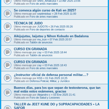
Último mensaje por
Shiro_Amakusa
«
22 Abr 2025 23:06
Publicado en
Foro de artes marciales
Se convoca algún curso de Kali en 2025?
Último mensaje por
septimiobaz
«
28 Feb 2025 11:00
Publicado en
Foro de artes marciales
TÉCNICA DE JUDO
Último mensaje por
JUDO76
«
26 Feb 2025 05:26
Publicado en
Foro de deportes de contacto
Aikijujutsu, Iaijutsu y Nihon Kobudo en Badalona
Último mensaje por
mu_kun
«
07 Feb 2025 20:57
Publicado en
Tablón de anuncios
CURSO EN GRANADA
Último mensaje por
zay
«
03 Feb 2025 18:44
Publicado en
Tablón de anuncios
CURSO EN GRANADA
Último mensaje por
zay
«
03 Feb 2025 18:43
Publicado en
Foro de artes marciales
¿Instructor oficial de defensa personal militar....?
Último mensaje por
KSS
«
01 Feb 2025 10:25
Publicado en
Defensa Policial, Militar, y Jurídico
Buenos días, para los que sepan de testosterona, que tan
mal estás estos exámenes, gracias
Último mensaje por
Alejandro c
«
03 Ene 2025 21:41
Publicado en
Foro de Salud y Lesiones
TALLER de JEET KUNE DO y SUPRACAPACIDADES • LA
SAFOR