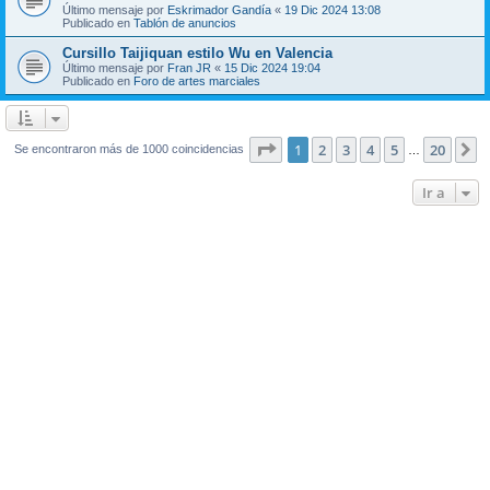
Último mensaje por
Eskrimador Gandía
«
19 Dic 2024 13:08
Publicado en
Tablón de anuncios
Cursillo Taijiquan estilo Wu en Valencia
Último mensaje por
Fran JR
«
15 Dic 2024 19:04
Publicado en
Foro de artes marciales
Página
1
de
20
1
2
3
4
5
20
S
Se encontraron más de 1000 coincidencias
…
Ir a