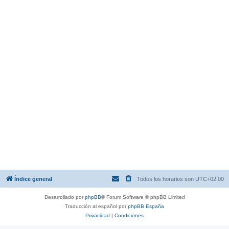
Índice general
Todos los horarios son
UTC+02:00
Desarrollado por
phpBB
® Forum Software © phpBB Limited
Traducción al español por
phpBB España
Privacidad
|
Condiciones