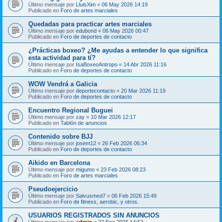
Último mensaje por
LluisXim
«
06 May 2026 14:19
Publicado en
Foro de artes marciales
Quedadas para practicar artes marciales
Último mensaje por
edubond
«
06 May 2026 00:47
Publicado en
Foro de deportes de contacto
¿Prácticas boxeo? ¿Me ayudas a entender lo que significa
esta actividad para tí?
Último mensaje por
IsaBoxeoAntropo
«
14 Abr 2026 11:16
Publicado en
Foro de deportes de contacto
WOW Vendrá a Galicia
Último mensaje por
deportecontacto
«
20 Mar 2026 11:19
Publicado en
Foro de deportes de contacto
Encuentro Regional Buguei
Último mensaje por
zay
«
10 Mar 2026 12:17
Publicado en
Tablón de anuncios
Contenido sobre BJJ
Último mensaje por
josem12
«
26 Feb 2026 06:34
Publicado en
Foro de deportes de contacto
Aikido en Barcelona
Último mensaje por
migumo
«
23 Feb 2026 08:23
Publicado en
Foro de artes marciales
Pseudoejercicio
Último mensaje por
Salvusmed7
«
06 Feb 2026 15:49
Publicado en
Foro de fitness, aerobic, y otros.
USUARIOS REGISTRADOS SIN ANUNCIOS
Último mensaje por
admin
«
22 Ene 2026 14:52