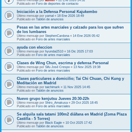
Publicado en
Foro de deportes de contacto
Iniciación a la Defensa Personal Kajukembo
Último mensaje por
yamal
«
18 Ene 2026 18:49
Publicado en
Tablón de anuncios
Pesas en las artes marciales y calzado para los que sufren
de los lumbares
Último mensaje por
StephenCardona
«
14 Ene 2026 05:42
Publicado en
Foro de artes marciales
ayuda con eleccion
Último mensaje por
hyundai2510
«
16 Dic 2025 17:03
Publicado en
Foro de artes marciales
Clases de Wing Chun, escrima y defensa Personal
Último mensaje por
Sifu José Crespo
«
13 Nov 2025 19:38
Publicado en
Foro de artes marciales
Clases particulares a domicilio; Tai Chi Chuan, Chi Kung y
Meditación en Madrid
Último mensaje por
taichimark
«
11 Nov 2025 14:45
Publicado en
Tablón de anuncios
Nuevo grupo kenjutsu Jueves 20:30-22h
Último mensaje por
Shiro_Amakusa
«
29 Oct 2025 18:45
Publicado en
Foro de artes marciales
Se alquila sala tatami 100m2 diáfana en Madrid (Zoma Plaza
Castilla - 5 Torres)
Último mensaje por
Black Eagle
«
10 Oct 2025 17:42
Publicado en
Tablón de anuncios