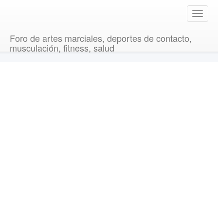
T
o
g
Foro de artes marciales, deportes de contacto,
g
musculación, fitness, salud
l
e
n
a
v
i
g
a
t
i
o
n