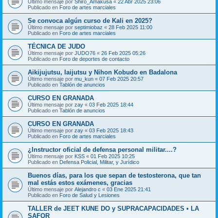
Último mensaje por
Shiro_Amakusa
«
22 Abr 2025 23:06
Publicado en
Foro de artes marciales
Se convoca algún curso de Kali en 2025?
Último mensaje por
septimiobaz
«
28 Feb 2025 11:00
Publicado en
Foro de artes marciales
TÉCNICA DE JUDO
Último mensaje por
JUDO76
«
26 Feb 2025 05:26
Publicado en
Foro de deportes de contacto
Aikijujutsu, Iaijutsu y Nihon Kobudo en Badalona
Último mensaje por
mu_kun
«
07 Feb 2025 20:57
Publicado en
Tablón de anuncios
CURSO EN GRANADA
Último mensaje por
zay
«
03 Feb 2025 18:44
Publicado en
Tablón de anuncios
CURSO EN GRANADA
Último mensaje por
zay
«
03 Feb 2025 18:43
Publicado en
Foro de artes marciales
¿Instructor oficial de defensa personal militar....?
Último mensaje por
KSS
«
01 Feb 2025 10:25
Publicado en
Defensa Policial, Militar, y Jurídico
Buenos días, para los que sepan de testosterona, que tan
mal estás estos exámenes, gracias
Último mensaje por
Alejandro c
«
03 Ene 2025 21:41
Publicado en
Foro de Salud y Lesiones
TALLER de JEET KUNE DO y SUPRACAPACIDADES • LA
SAFOR