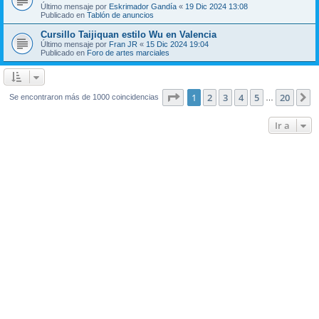
Último mensaje por
Eskrimador Gandía
«
19 Dic 2024 13:08
Publicado en
Tablón de anuncios
Cursillo Taijiquan estilo Wu en Valencia
Último mensaje por
Fran JR
«
15 Dic 2024 19:04
Publicado en
Foro de artes marciales
Página
1
de
20
1
2
3
4
5
20
S
Se encontraron más de 1000 coincidencias
…
Ir a