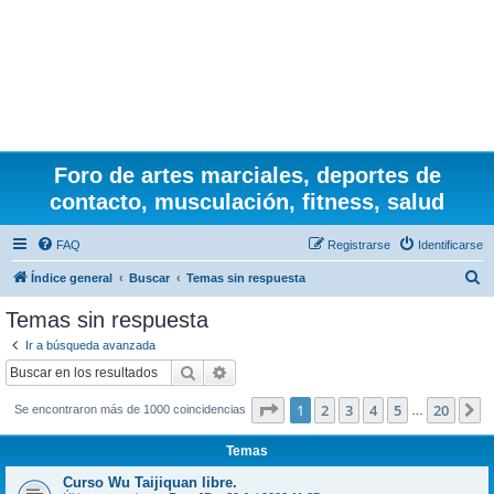
Foro de artes marciales, deportes de
contacto, musculación, fitness, salud
FAQ
Registrarse
Identificarse
B
Índice general
Buscar
Temas sin respuesta
u
Temas sin respuesta
s
Ir a búsqueda avanzada
c
Buscar
Búsqueda avanzada
a
Página
1
de
20
1
2
3
4
5
20
S
Se encontraron más de 1000 coincidencias
r
…
Temas
Curso Wu Taijiquan libre.