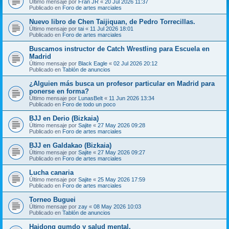
Último mensaje por
Fran JR
«
20 Jul 2026 11:37
Publicado en
Foro de artes marciales
Nuevo libro de Chen Taijiquan, de Pedro Torrecillas.
Último mensaje por
tai
«
11 Jul 2026 18:01
Publicado en
Foro de artes marciales
Buscamos instructor de Catch Wrestling para Escuela en
Madrid
Último mensaje por
Black Eagle
«
02 Jul 2026 20:12
Publicado en
Tablón de anuncios
¿Alguien más busca un profesor particular en Madrid para
ponerse en forma?
Último mensaje por
LunasBelt
«
11 Jun 2026 13:34
Publicado en
Foro de todo un poco
BJJ en Derio (Bizkaia)
Último mensaje por
Sajite
«
27 May 2026 09:28
Publicado en
Foro de artes marciales
BJJ en Galdakao (Bizkaia)
Último mensaje por
Sajite
«
27 May 2026 09:27
Publicado en
Foro de artes marciales
Lucha canaria
Último mensaje por
Sajite
«
25 May 2026 17:59
Publicado en
Foro de artes marciales
Torneo Buguei
Último mensaje por
zay
«
08 May 2026 10:03
Publicado en
Tablón de anuncios
Haidong gumdo y salud mental.