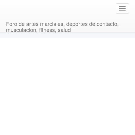
T
o
g
Foro de artes marciales, deportes de contacto,
g
musculación, fitness, salud
l
e
n
a
v
i
g
a
t
i
o
n