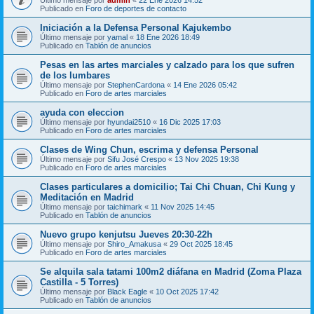
Publicado en
Foro de deportes de contacto
Iniciación a la Defensa Personal Kajukembo
Último mensaje por
yamal
«
18 Ene 2026 18:49
Publicado en
Tablón de anuncios
Pesas en las artes marciales y calzado para los que sufren
de los lumbares
Último mensaje por
StephenCardona
«
14 Ene 2026 05:42
Publicado en
Foro de artes marciales
ayuda con eleccion
Último mensaje por
hyundai2510
«
16 Dic 2025 17:03
Publicado en
Foro de artes marciales
Clases de Wing Chun, escrima y defensa Personal
Último mensaje por
Sifu José Crespo
«
13 Nov 2025 19:38
Publicado en
Foro de artes marciales
Clases particulares a domicilio; Tai Chi Chuan, Chi Kung y
Meditación en Madrid
Último mensaje por
taichimark
«
11 Nov 2025 14:45
Publicado en
Tablón de anuncios
Nuevo grupo kenjutsu Jueves 20:30-22h
Último mensaje por
Shiro_Amakusa
«
29 Oct 2025 18:45
Publicado en
Foro de artes marciales
Se alquila sala tatami 100m2 diáfana en Madrid (Zoma Plaza
Castilla - 5 Torres)
Último mensaje por
Black Eagle
«
10 Oct 2025 17:42
Publicado en
Tablón de anuncios