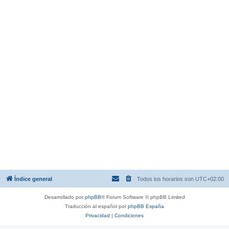
Índice general
Todos los horarios son
UTC+02:00
Desarrollado por
phpBB
® Forum Software © phpBB Limited
Traducción al español por
phpBB España
Privacidad
|
Condiciones