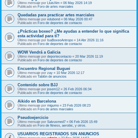
Último mensaje por
LluisXim
«
06 May 2026 14:19
Publicado en
Foro de artes marciales
Quedadas para practicar artes marciales
Último mensaje por
edubond
«
06 May 2026 00:47
Publicado en
Foro de deportes de contacto
¿Prácticas boxeo? ¿Me ayudas a entender lo que significa
esta actividad para tí?
Último mensaje por
IsaBoxeoAntropo
«
14 Abr 2026 11:16
Publicado en
Foro de deportes de contacto
WOW Vendrá a Galicia
Último mensaje por
deportecontacto
«
20 Mar 2026 11:19
Publicado en
Foro de deportes de contacto
Encuentro Regional Buguei
Último mensaje por
zay
«
10 Mar 2026 12:17
Publicado en
Tablón de anuncios
Contenido sobre BJJ
Último mensaje por
josem12
«
26 Feb 2026 06:34
Publicado en
Foro de deportes de contacto
Aikido en Barcelona
Último mensaje por
migumo
«
23 Feb 2026 08:23
Publicado en
Foro de artes marciales
Pseudoejercicio
Último mensaje por
Salvusmed7
«
06 Feb 2026 15:49
Publicado en
Foro de fitness, aerobic, y otros.
USUARIOS REGISTRADOS SIN ANUNCIOS
Último mensaje por
admin
«
22 Ene 2026 14:52