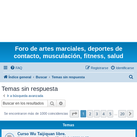
Foro de artes marciales, deportes de
contacto, musculación, fitness, salud
FAQ
Registrarse
Identificarse
B
Índice general
Buscar
Temas sin respuesta
u
Temas sin respuesta
s
Ir a búsqueda avanzada
c
Buscar
Búsqueda avanzada
a
Página
1
de
20
1
2
3
4
5
20
S
Se encontraron más de 1000 coincidencias
r
…
Temas
Curso Wu Taijiquan libre.