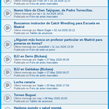
Último mensaje por
Fran JR
«
20 Jul 2026 11:37
Publicado en
Foro de artes marciales
Nuevo libro de Chen Taijiquan, de Pedro Torrecillas.
Último mensaje por
tai
«
11 Jul 2026 18:01
Publicado en
Foro de artes marciales
Buscamos instructor de Catch Wrestling para Escuela en
Madrid
Último mensaje por
Black Eagle
«
02 Jul 2026 20:12
Publicado en
Tablón de anuncios
¿Alguien más busca un profesor particular en Madrid para
ponerse en forma?
Último mensaje por
LunasBelt
«
11 Jun 2026 13:34
Publicado en
Foro de todo un poco
BJJ en Derio (Bizkaia)
Último mensaje por
Sajite
«
27 May 2026 09:28
Publicado en
Foro de artes marciales
BJJ en Galdakao (Bizkaia)
Último mensaje por
Sajite
«
27 May 2026 09:27
Publicado en
Foro de artes marciales
Lucha canaria
Último mensaje por
Sajite
«
25 May 2026 17:59
Publicado en
Foro de artes marciales
Torneo Buguei
Último mensaje por
zay
«
08 May 2026 10:03
Publicado en
Tablón de anuncios
Haidong gumdo y salud mental.