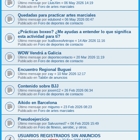
Último mensaje por
LluisXim
«
06 May 2026 14:19
Publicado en
Foro de artes marciales
Quedadas para practicar artes marciales
Último mensaje por
edubond
«
06 May 2026 00:47
Publicado en
Foro de deportes de contacto
¿Prácticas boxeo? ¿Me ayudas a entender lo que significa
esta actividad para tí?
Último mensaje por
IsaBoxeoAntropo
«
14 Abr 2026 11:16
Publicado en
Foro de deportes de contacto
WOW Vendrá a Galicia
Último mensaje por
deportecontacto
«
20 Mar 2026 11:19
Publicado en
Foro de deportes de contacto
Encuentro Regional Buguei
Último mensaje por
zay
«
10 Mar 2026 12:17
Publicado en
Tablón de anuncios
Contenido sobre BJJ
Último mensaje por
josem12
«
26 Feb 2026 06:34
Publicado en
Foro de deportes de contacto
Aikido en Barcelona
Último mensaje por
migumo
«
23 Feb 2026 08:23
Publicado en
Foro de artes marciales
Pseudoejercicio
Último mensaje por
Salvusmed7
«
06 Feb 2026 15:49
Publicado en
Foro de fitness, aerobic, y otros.
USUARIOS REGISTRADOS SIN ANUNCIOS
Último mensaje por
admin
«
22 Ene 2026 14:52