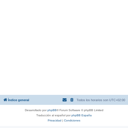
Índice general
Todos los horarios son
UTC+02:00
Desarrollado por
phpBB
® Forum Software © phpBB Limited
Traducción al español por
phpBB España
Privacidad
|
Condiciones