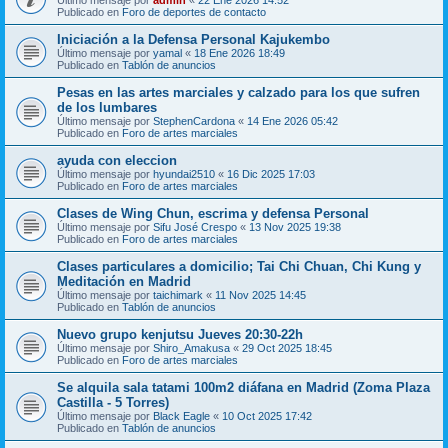
Publicado en
Foro de deportes de contacto
Iniciación a la Defensa Personal Kajukembo
Último mensaje por
yamal
«
18 Ene 2026 18:49
Publicado en
Tablón de anuncios
Pesas en las artes marciales y calzado para los que sufren
de los lumbares
Último mensaje por
StephenCardona
«
14 Ene 2026 05:42
Publicado en
Foro de artes marciales
ayuda con eleccion
Último mensaje por
hyundai2510
«
16 Dic 2025 17:03
Publicado en
Foro de artes marciales
Clases de Wing Chun, escrima y defensa Personal
Último mensaje por
Sifu José Crespo
«
13 Nov 2025 19:38
Publicado en
Foro de artes marciales
Clases particulares a domicilio; Tai Chi Chuan, Chi Kung y
Meditación en Madrid
Último mensaje por
taichimark
«
11 Nov 2025 14:45
Publicado en
Tablón de anuncios
Nuevo grupo kenjutsu Jueves 20:30-22h
Último mensaje por
Shiro_Amakusa
«
29 Oct 2025 18:45
Publicado en
Foro de artes marciales
Se alquila sala tatami 100m2 diáfana en Madrid (Zoma Plaza
Castilla - 5 Torres)
Último mensaje por
Black Eagle
«
10 Oct 2025 17:42
Publicado en
Tablón de anuncios