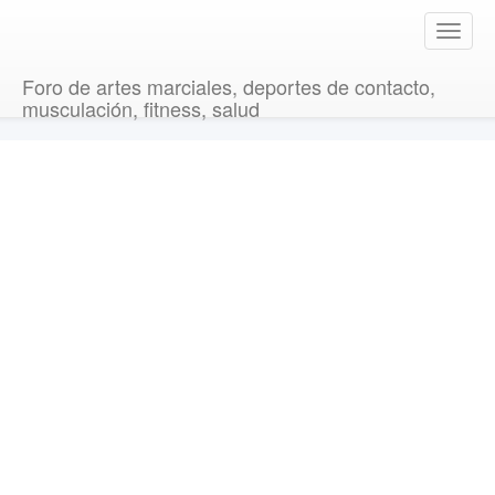
T
o
g
Foro de artes marciales, deportes de contacto,
g
musculación, fitness, salud
l
e
n
a
v
i
g
a
t
i
o
n