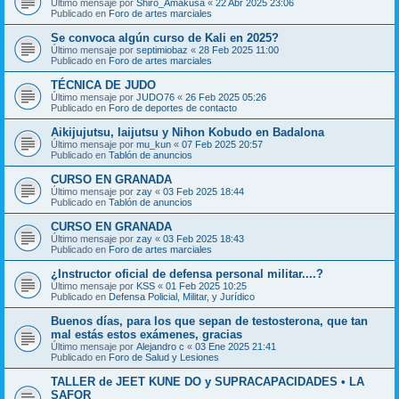
Último mensaje por
Shiro_Amakusa
«
22 Abr 2025 23:06
Publicado en
Foro de artes marciales
Se convoca algún curso de Kali en 2025?
Último mensaje por
septimiobaz
«
28 Feb 2025 11:00
Publicado en
Foro de artes marciales
TÉCNICA DE JUDO
Último mensaje por
JUDO76
«
26 Feb 2025 05:26
Publicado en
Foro de deportes de contacto
Aikijujutsu, Iaijutsu y Nihon Kobudo en Badalona
Último mensaje por
mu_kun
«
07 Feb 2025 20:57
Publicado en
Tablón de anuncios
CURSO EN GRANADA
Último mensaje por
zay
«
03 Feb 2025 18:44
Publicado en
Tablón de anuncios
CURSO EN GRANADA
Último mensaje por
zay
«
03 Feb 2025 18:43
Publicado en
Foro de artes marciales
¿Instructor oficial de defensa personal militar....?
Último mensaje por
KSS
«
01 Feb 2025 10:25
Publicado en
Defensa Policial, Militar, y Jurídico
Buenos días, para los que sepan de testosterona, que tan
mal estás estos exámenes, gracias
Último mensaje por
Alejandro c
«
03 Ene 2025 21:41
Publicado en
Foro de Salud y Lesiones
TALLER de JEET KUNE DO y SUPRACAPACIDADES • LA
SAFOR