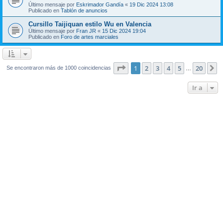
Último mensaje por
Eskrimador Gandía
«
19 Dic 2024 13:08
Publicado en
Tablón de anuncios
Cursillo Taijiquan estilo Wu en Valencia
Último mensaje por
Fran JR
«
15 Dic 2024 19:04
Publicado en
Foro de artes marciales
Página
1
de
20
1
2
3
4
5
20
S
Se encontraron más de 1000 coincidencias
…
Ir a