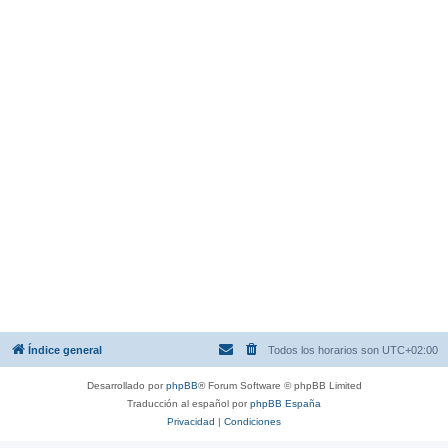
Índice general
Todos los horarios son
UTC+02:00
Desarrollado por
phpBB
® Forum Software © phpBB Limited
Traducción al español por
phpBB España
Privacidad
|
Condiciones