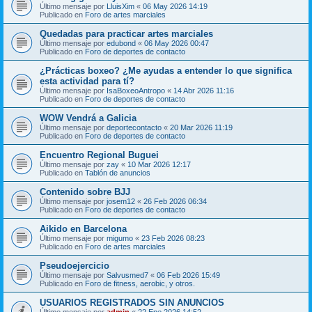
Último mensaje por
LluisXim
«
06 May 2026 14:19
Publicado en
Foro de artes marciales
Quedadas para practicar artes marciales
Último mensaje por
edubond
«
06 May 2026 00:47
Publicado en
Foro de deportes de contacto
¿Prácticas boxeo? ¿Me ayudas a entender lo que significa
esta actividad para tí?
Último mensaje por
IsaBoxeoAntropo
«
14 Abr 2026 11:16
Publicado en
Foro de deportes de contacto
WOW Vendrá a Galicia
Último mensaje por
deportecontacto
«
20 Mar 2026 11:19
Publicado en
Foro de deportes de contacto
Encuentro Regional Buguei
Último mensaje por
zay
«
10 Mar 2026 12:17
Publicado en
Tablón de anuncios
Contenido sobre BJJ
Último mensaje por
josem12
«
26 Feb 2026 06:34
Publicado en
Foro de deportes de contacto
Aikido en Barcelona
Último mensaje por
migumo
«
23 Feb 2026 08:23
Publicado en
Foro de artes marciales
Pseudoejercicio
Último mensaje por
Salvusmed7
«
06 Feb 2026 15:49
Publicado en
Foro de fitness, aerobic, y otros.
USUARIOS REGISTRADOS SIN ANUNCIOS
Último mensaje por
admin
«
22 Ene 2026 14:52