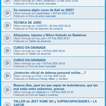
Último mensaje por
Shiro_Amakusa
«
22 Abr 2025 23:06
Publicado en
Foro de artes marciales
Se convoca algún curso de Kali en 2025?
Último mensaje por
septimiobaz
«
28 Feb 2025 11:00
Publicado en
Foro de artes marciales
TÉCNICA DE JUDO
Último mensaje por
JUDO76
«
26 Feb 2025 05:26
Publicado en
Foro de deportes de contacto
Aikijujutsu, Iaijutsu y Nihon Kobudo en Badalona
Último mensaje por
mu_kun
«
07 Feb 2025 20:57
Publicado en
Tablón de anuncios
CURSO EN GRANADA
Último mensaje por
zay
«
03 Feb 2025 18:44
Publicado en
Tablón de anuncios
CURSO EN GRANADA
Último mensaje por
zay
«
03 Feb 2025 18:43
Publicado en
Foro de artes marciales
¿Instructor oficial de defensa personal militar....?
Último mensaje por
KSS
«
01 Feb 2025 10:25
Publicado en
Defensa Policial, Militar, y Jurídico
Buenos días, para los que sepan de testosterona, que tan
mal estás estos exámenes, gracias
Último mensaje por
Alejandro c
«
03 Ene 2025 21:41
Publicado en
Foro de Salud y Lesiones
TALLER de JEET KUNE DO y SUPRACAPACIDADES • LA
SAFOR