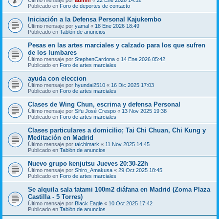
Publicado en
Foro de deportes de contacto
Iniciación a la Defensa Personal Kajukembo
Último mensaje por
yamal
«
18 Ene 2026 18:49
Publicado en
Tablón de anuncios
Pesas en las artes marciales y calzado para los que sufren
de los lumbares
Último mensaje por
StephenCardona
«
14 Ene 2026 05:42
Publicado en
Foro de artes marciales
ayuda con eleccion
Último mensaje por
hyundai2510
«
16 Dic 2025 17:03
Publicado en
Foro de artes marciales
Clases de Wing Chun, escrima y defensa Personal
Último mensaje por
Sifu José Crespo
«
13 Nov 2025 19:38
Publicado en
Foro de artes marciales
Clases particulares a domicilio; Tai Chi Chuan, Chi Kung y
Meditación en Madrid
Último mensaje por
taichimark
«
11 Nov 2025 14:45
Publicado en
Tablón de anuncios
Nuevo grupo kenjutsu Jueves 20:30-22h
Último mensaje por
Shiro_Amakusa
«
29 Oct 2025 18:45
Publicado en
Foro de artes marciales
Se alquila sala tatami 100m2 diáfana en Madrid (Zoma Plaza
Castilla - 5 Torres)
Último mensaje por
Black Eagle
«
10 Oct 2025 17:42
Publicado en
Tablón de anuncios