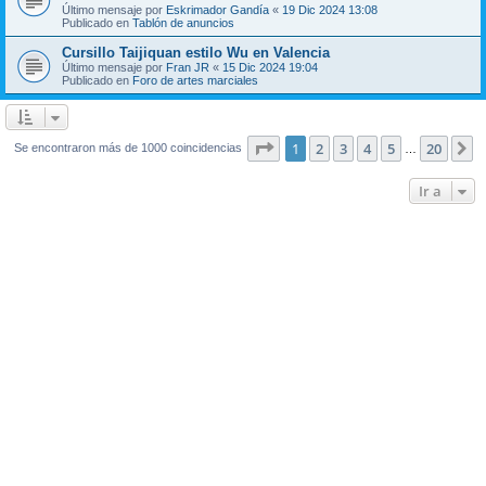
Último mensaje por
Eskrimador Gandía
«
19 Dic 2024 13:08
Publicado en
Tablón de anuncios
Cursillo Taijiquan estilo Wu en Valencia
Último mensaje por
Fran JR
«
15 Dic 2024 19:04
Publicado en
Foro de artes marciales
Página
1
de
20
1
2
3
4
5
20
S
Se encontraron más de 1000 coincidencias
…
Ir a