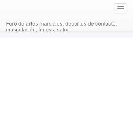
T
o
g
Foro de artes marciales, deportes de contacto,
g
musculación, fitness, salud
l
e
n
a
v
i
g
a
t
i
o
n