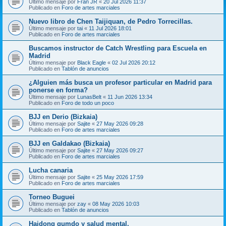
Último mensaje por
Fran JR
«
20 Jul 2026 11:37
Publicado en
Foro de artes marciales
Nuevo libro de Chen Taijiquan, de Pedro Torrecillas.
Último mensaje por
tai
«
11 Jul 2026 18:01
Publicado en
Foro de artes marciales
Buscamos instructor de Catch Wrestling para Escuela en
Madrid
Último mensaje por
Black Eagle
«
02 Jul 2026 20:12
Publicado en
Tablón de anuncios
¿Alguien más busca un profesor particular en Madrid para
ponerse en forma?
Último mensaje por
LunasBelt
«
11 Jun 2026 13:34
Publicado en
Foro de todo un poco
BJJ en Derio (Bizkaia)
Último mensaje por
Sajite
«
27 May 2026 09:28
Publicado en
Foro de artes marciales
BJJ en Galdakao (Bizkaia)
Último mensaje por
Sajite
«
27 May 2026 09:27
Publicado en
Foro de artes marciales
Lucha canaria
Último mensaje por
Sajite
«
25 May 2026 17:59
Publicado en
Foro de artes marciales
Torneo Buguei
Último mensaje por
zay
«
08 May 2026 10:03
Publicado en
Tablón de anuncios
Haidong gumdo y salud mental.