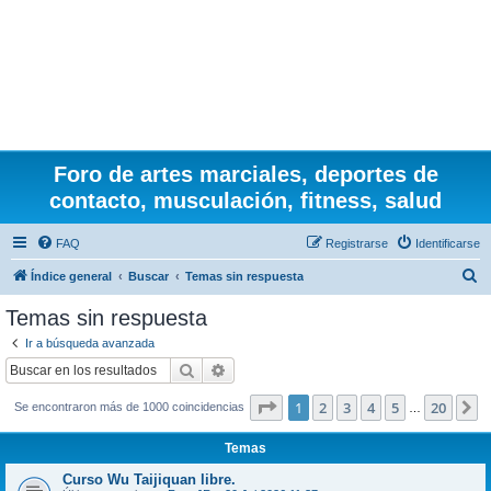
Foro de artes marciales, deportes de
contacto, musculación, fitness, salud
FAQ
Registrarse
Identificarse
B
Índice general
Buscar
Temas sin respuesta
u
Temas sin respuesta
s
Ir a búsqueda avanzada
c
Buscar
Búsqueda avanzada
a
Página
1
de
20
1
2
3
4
5
20
S
Se encontraron más de 1000 coincidencias
r
…
Temas
Curso Wu Taijiquan libre.