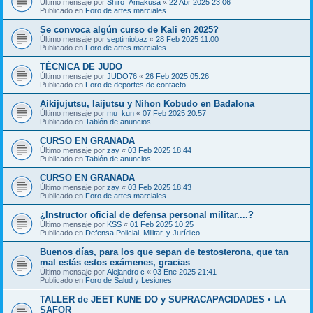
Último mensaje por
Shiro_Amakusa
«
22 Abr 2025 23:06
Publicado en
Foro de artes marciales
Se convoca algún curso de Kali en 2025?
Último mensaje por
septimiobaz
«
28 Feb 2025 11:00
Publicado en
Foro de artes marciales
TÉCNICA DE JUDO
Último mensaje por
JUDO76
«
26 Feb 2025 05:26
Publicado en
Foro de deportes de contacto
Aikijujutsu, Iaijutsu y Nihon Kobudo en Badalona
Último mensaje por
mu_kun
«
07 Feb 2025 20:57
Publicado en
Tablón de anuncios
CURSO EN GRANADA
Último mensaje por
zay
«
03 Feb 2025 18:44
Publicado en
Tablón de anuncios
CURSO EN GRANADA
Último mensaje por
zay
«
03 Feb 2025 18:43
Publicado en
Foro de artes marciales
¿Instructor oficial de defensa personal militar....?
Último mensaje por
KSS
«
01 Feb 2025 10:25
Publicado en
Defensa Policial, Militar, y Jurídico
Buenos días, para los que sepan de testosterona, que tan
mal estás estos exámenes, gracias
Último mensaje por
Alejandro c
«
03 Ene 2025 21:41
Publicado en
Foro de Salud y Lesiones
TALLER de JEET KUNE DO y SUPRACAPACIDADES • LA
SAFOR