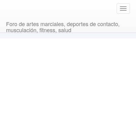
T
o
g
Foro de artes marciales, deportes de contacto,
g
musculación, fitness, salud
l
e
n
a
v
i
g
a
t
i
o
n