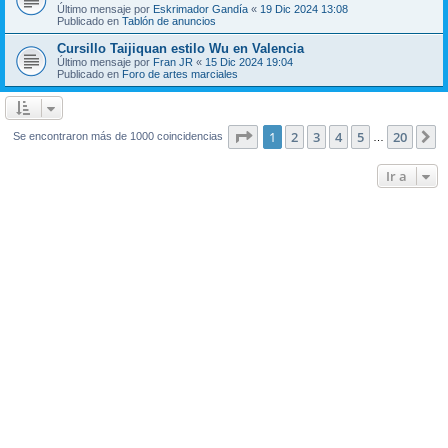
Último mensaje por
Eskrimador Gandía
«
19 Dic 2024 13:08
Publicado en
Tablón de anuncios
Cursillo Taijiquan estilo Wu en Valencia
Último mensaje por
Fran JR
«
15 Dic 2024 19:04
Publicado en
Foro de artes marciales
Página
1
de
20
1
2
3
4
5
20
S
Se encontraron más de 1000 coincidencias
…
Ir a