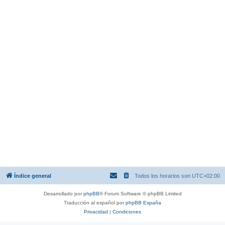
Índice general
Todos los horarios son
UTC+02:00
Desarrollado por
phpBB
® Forum Software © phpBB Limited
Traducción al español por
phpBB España
Privacidad
|
Condiciones