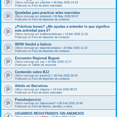
Último mensaje por
LluisXim
«
06 May 2026 14:19
Publicado en
Foro de artes marciales
Quedadas para practicar artes marciales
Último mensaje por
edubond
«
06 May 2026 00:47
Publicado en
Foro de deportes de contacto
¿Prácticas boxeo? ¿Me ayudas a entender lo que significa
esta actividad para tí?
Último mensaje por
IsaBoxeoAntropo
«
14 Abr 2026 11:16
Publicado en
Foro de deportes de contacto
WOW Vendrá a Galicia
Último mensaje por
deportecontacto
«
20 Mar 2026 11:19
Publicado en
Foro de deportes de contacto
Encuentro Regional Buguei
Último mensaje por
zay
«
10 Mar 2026 12:17
Publicado en
Tablón de anuncios
Contenido sobre BJJ
Último mensaje por
josem12
«
26 Feb 2026 06:34
Publicado en
Foro de deportes de contacto
Aikido en Barcelona
Último mensaje por
migumo
«
23 Feb 2026 08:23
Publicado en
Foro de artes marciales
Pseudoejercicio
Último mensaje por
Salvusmed7
«
06 Feb 2026 15:49
Publicado en
Foro de fitness, aerobic, y otros.
USUARIOS REGISTRADOS SIN ANUNCIOS
Último mensaje por
admin
«
22 Ene 2026 14:52