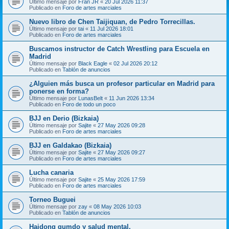
Último mensaje por
Fran JR
«
20 Jul 2026 11:37
Publicado en
Foro de artes marciales
Nuevo libro de Chen Taijiquan, de Pedro Torrecillas.
Último mensaje por
tai
«
11 Jul 2026 18:01
Publicado en
Foro de artes marciales
Buscamos instructor de Catch Wrestling para Escuela en
Madrid
Último mensaje por
Black Eagle
«
02 Jul 2026 20:12
Publicado en
Tablón de anuncios
¿Alguien más busca un profesor particular en Madrid para
ponerse en forma?
Último mensaje por
LunasBelt
«
11 Jun 2026 13:34
Publicado en
Foro de todo un poco
BJJ en Derio (Bizkaia)
Último mensaje por
Sajite
«
27 May 2026 09:28
Publicado en
Foro de artes marciales
BJJ en Galdakao (Bizkaia)
Último mensaje por
Sajite
«
27 May 2026 09:27
Publicado en
Foro de artes marciales
Lucha canaria
Último mensaje por
Sajite
«
25 May 2026 17:59
Publicado en
Foro de artes marciales
Torneo Buguei
Último mensaje por
zay
«
08 May 2026 10:03
Publicado en
Tablón de anuncios
Haidong gumdo y salud mental.