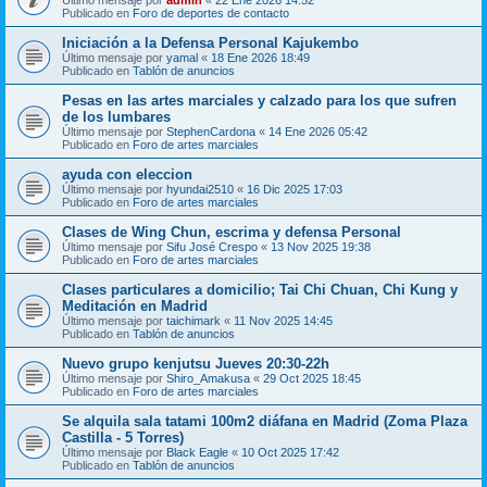
Publicado en
Foro de deportes de contacto
Iniciación a la Defensa Personal Kajukembo
Último mensaje por
yamal
«
18 Ene 2026 18:49
Publicado en
Tablón de anuncios
Pesas en las artes marciales y calzado para los que sufren
de los lumbares
Último mensaje por
StephenCardona
«
14 Ene 2026 05:42
Publicado en
Foro de artes marciales
ayuda con eleccion
Último mensaje por
hyundai2510
«
16 Dic 2025 17:03
Publicado en
Foro de artes marciales
Clases de Wing Chun, escrima y defensa Personal
Último mensaje por
Sifu José Crespo
«
13 Nov 2025 19:38
Publicado en
Foro de artes marciales
Clases particulares a domicilio; Tai Chi Chuan, Chi Kung y
Meditación en Madrid
Último mensaje por
taichimark
«
11 Nov 2025 14:45
Publicado en
Tablón de anuncios
Nuevo grupo kenjutsu Jueves 20:30-22h
Último mensaje por
Shiro_Amakusa
«
29 Oct 2025 18:45
Publicado en
Foro de artes marciales
Se alquila sala tatami 100m2 diáfana en Madrid (Zoma Plaza
Castilla - 5 Torres)
Último mensaje por
Black Eagle
«
10 Oct 2025 17:42
Publicado en
Tablón de anuncios