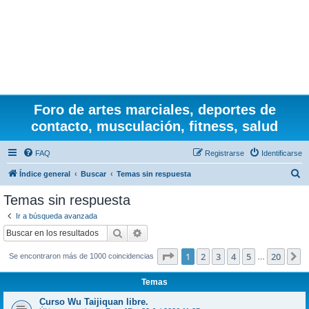
Foro de artes marciales, deportes de
contacto, musculación, fitness, salud
FAQ
Registrarse
Identificarse
B
Índice general
Buscar
Temas sin respuesta
u
Temas sin respuesta
s
Ir a búsqueda avanzada
c
Buscar
Búsqueda avanzada
a
Página
1
de
20
1
2
3
4
5
20
S
Se encontraron más de 1000 coincidencias
r
…
Temas
Curso Wu Taijiquan libre.