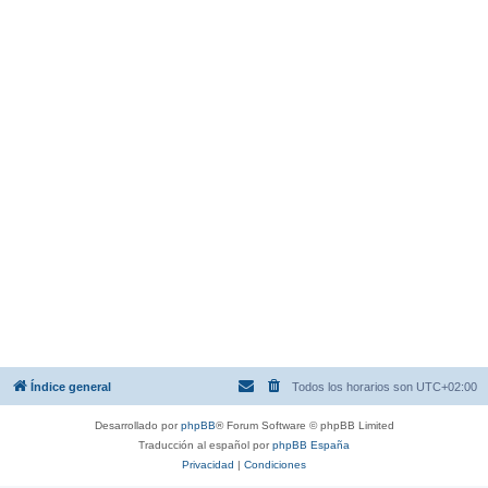
Índice general
Todos los horarios son
UTC+02:00
Desarrollado por
phpBB
® Forum Software © phpBB Limited
Traducción al español por
phpBB España
Privacidad
|
Condiciones