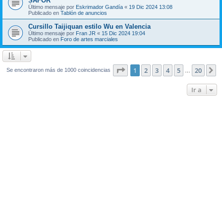
SAFOR
Último mensaje por
Eskrimador Gandía
«
19 Dic 2024 13:08
Publicado en
Tablón de anuncios
Cursillo Taijiquan estilo Wu en Valencia
Último mensaje por
Fran JR
«
15 Dic 2024 19:04
Publicado en
Foro de artes marciales
Página
1
de
20
1
2
3
4
5
20
S
Se encontraron más de 1000 coincidencias
…
Ir a