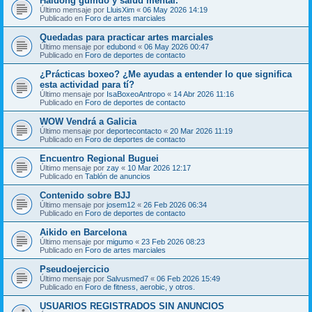
Haidong gumdo y salud mental.
Último mensaje por
LluisXim
«
06 May 2026 14:19
Publicado en
Foro de artes marciales
Quedadas para practicar artes marciales
Último mensaje por
edubond
«
06 May 2026 00:47
Publicado en
Foro de deportes de contacto
¿Prácticas boxeo? ¿Me ayudas a entender lo que significa
esta actividad para tí?
Último mensaje por
IsaBoxeoAntropo
«
14 Abr 2026 11:16
Publicado en
Foro de deportes de contacto
WOW Vendrá a Galicia
Último mensaje por
deportecontacto
«
20 Mar 2026 11:19
Publicado en
Foro de deportes de contacto
Encuentro Regional Buguei
Último mensaje por
zay
«
10 Mar 2026 12:17
Publicado en
Tablón de anuncios
Contenido sobre BJJ
Último mensaje por
josem12
«
26 Feb 2026 06:34
Publicado en
Foro de deportes de contacto
Aikido en Barcelona
Último mensaje por
migumo
«
23 Feb 2026 08:23
Publicado en
Foro de artes marciales
Pseudoejercicio
Último mensaje por
Salvusmed7
«
06 Feb 2026 15:49
Publicado en
Foro de fitness, aerobic, y otros.
USUARIOS REGISTRADOS SIN ANUNCIOS