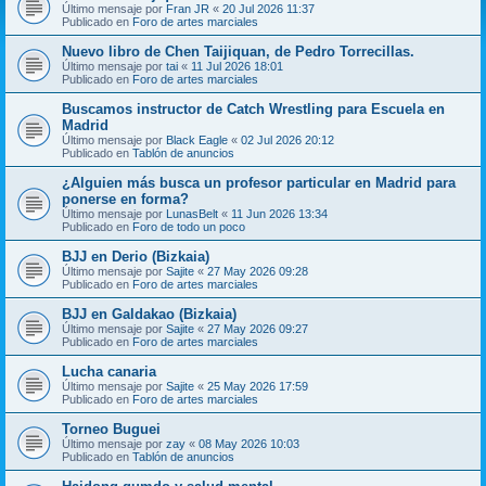
Último mensaje por
Fran JR
«
20 Jul 2026 11:37
Publicado en
Foro de artes marciales
Nuevo libro de Chen Taijiquan, de Pedro Torrecillas.
Último mensaje por
tai
«
11 Jul 2026 18:01
Publicado en
Foro de artes marciales
Buscamos instructor de Catch Wrestling para Escuela en
Madrid
Último mensaje por
Black Eagle
«
02 Jul 2026 20:12
Publicado en
Tablón de anuncios
¿Alguien más busca un profesor particular en Madrid para
ponerse en forma?
Último mensaje por
LunasBelt
«
11 Jun 2026 13:34
Publicado en
Foro de todo un poco
BJJ en Derio (Bizkaia)
Último mensaje por
Sajite
«
27 May 2026 09:28
Publicado en
Foro de artes marciales
BJJ en Galdakao (Bizkaia)
Último mensaje por
Sajite
«
27 May 2026 09:27
Publicado en
Foro de artes marciales
Lucha canaria
Último mensaje por
Sajite
«
25 May 2026 17:59
Publicado en
Foro de artes marciales
Torneo Buguei
Último mensaje por
zay
«
08 May 2026 10:03
Publicado en
Tablón de anuncios