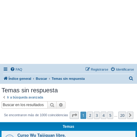
FAQ
Registrarse
Identificarse
B
Índice general
Buscar
Temas sin respuesta
u
Temas sin respuesta
s
Ir a búsqueda avanzada
c
Buscar
Búsqueda avanzada
a
Página
1
de
20
1
2
3
4
5
20
S
Se encontraron más de 1000 coincidencias
r
…
Temas
Curso Wu Taijiquan libre.