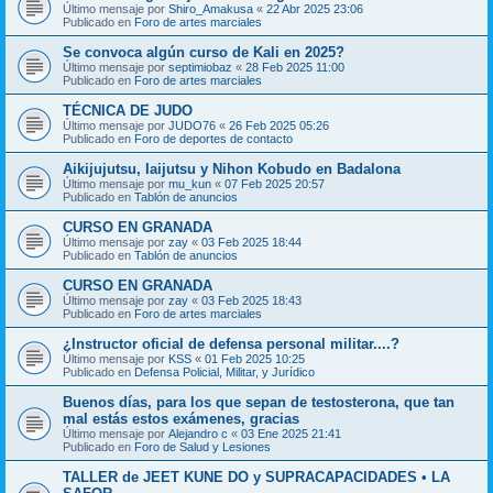
Último mensaje por
Shiro_Amakusa
«
22 Abr 2025 23:06
Publicado en
Foro de artes marciales
Se convoca algún curso de Kali en 2025?
Último mensaje por
septimiobaz
«
28 Feb 2025 11:00
Publicado en
Foro de artes marciales
TÉCNICA DE JUDO
Último mensaje por
JUDO76
«
26 Feb 2025 05:26
Publicado en
Foro de deportes de contacto
Aikijujutsu, Iaijutsu y Nihon Kobudo en Badalona
Último mensaje por
mu_kun
«
07 Feb 2025 20:57
Publicado en
Tablón de anuncios
CURSO EN GRANADA
Último mensaje por
zay
«
03 Feb 2025 18:44
Publicado en
Tablón de anuncios
CURSO EN GRANADA
Último mensaje por
zay
«
03 Feb 2025 18:43
Publicado en
Foro de artes marciales
¿Instructor oficial de defensa personal militar....?
Último mensaje por
KSS
«
01 Feb 2025 10:25
Publicado en
Defensa Policial, Militar, y Jurídico
Buenos días, para los que sepan de testosterona, que tan
mal estás estos exámenes, gracias
Último mensaje por
Alejandro c
«
03 Ene 2025 21:41
Publicado en
Foro de Salud y Lesiones
TALLER de JEET KUNE DO y SUPRACAPACIDADES • LA