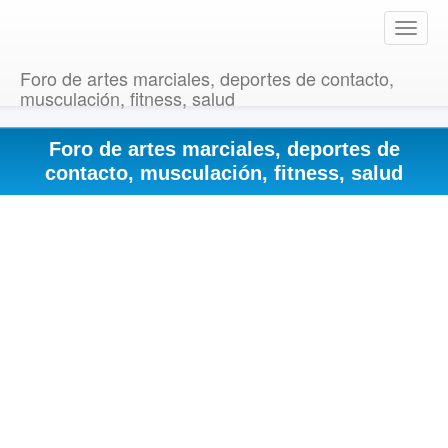
T
o
g
Foro de artes marciales, deportes de contacto,
g
musculación, fitness, salud
l
e
Foro de artes marciales, deportes de
n
a
contacto, musculación, fitness, salud
v
i
g
a
t
i
o
n