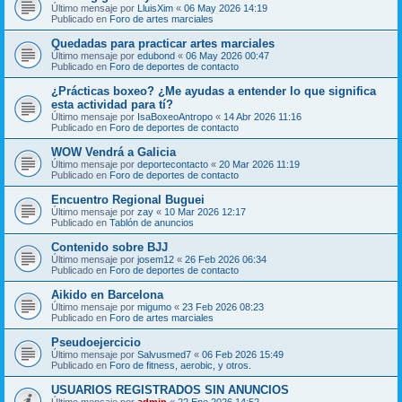
Último mensaje por
LluisXim
«
06 May 2026 14:19
Publicado en
Foro de artes marciales
Quedadas para practicar artes marciales
Último mensaje por
edubond
«
06 May 2026 00:47
Publicado en
Foro de deportes de contacto
¿Prácticas boxeo? ¿Me ayudas a entender lo que significa
esta actividad para tí?
Último mensaje por
IsaBoxeoAntropo
«
14 Abr 2026 11:16
Publicado en
Foro de deportes de contacto
WOW Vendrá a Galicia
Último mensaje por
deportecontacto
«
20 Mar 2026 11:19
Publicado en
Foro de deportes de contacto
Encuentro Regional Buguei
Último mensaje por
zay
«
10 Mar 2026 12:17
Publicado en
Tablón de anuncios
Contenido sobre BJJ
Último mensaje por
josem12
«
26 Feb 2026 06:34
Publicado en
Foro de deportes de contacto
Aikido en Barcelona
Último mensaje por
migumo
«
23 Feb 2026 08:23
Publicado en
Foro de artes marciales
Pseudoejercicio
Último mensaje por
Salvusmed7
«
06 Feb 2026 15:49
Publicado en
Foro de fitness, aerobic, y otros.
USUARIOS REGISTRADOS SIN ANUNCIOS
Último mensaje por
admin
«
22 Ene 2026 14:52