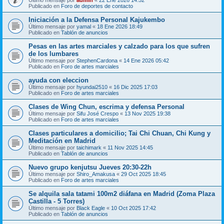
Publicado en
Foro de deportes de contacto
Iniciación a la Defensa Personal Kajukembo
Último mensaje por
yamal
«
18 Ene 2026 18:49
Publicado en
Tablón de anuncios
Pesas en las artes marciales y calzado para los que sufren
de los lumbares
Último mensaje por
StephenCardona
«
14 Ene 2026 05:42
Publicado en
Foro de artes marciales
ayuda con eleccion
Último mensaje por
hyundai2510
«
16 Dic 2025 17:03
Publicado en
Foro de artes marciales
Clases de Wing Chun, escrima y defensa Personal
Último mensaje por
Sifu José Crespo
«
13 Nov 2025 19:38
Publicado en
Foro de artes marciales
Clases particulares a domicilio; Tai Chi Chuan, Chi Kung y
Meditación en Madrid
Último mensaje por
taichimark
«
11 Nov 2025 14:45
Publicado en
Tablón de anuncios
Nuevo grupo kenjutsu Jueves 20:30-22h
Último mensaje por
Shiro_Amakusa
«
29 Oct 2025 18:45
Publicado en
Foro de artes marciales
Se alquila sala tatami 100m2 diáfana en Madrid (Zoma Plaza
Castilla - 5 Torres)
Último mensaje por
Black Eagle
«
10 Oct 2025 17:42
Publicado en
Tablón de anuncios