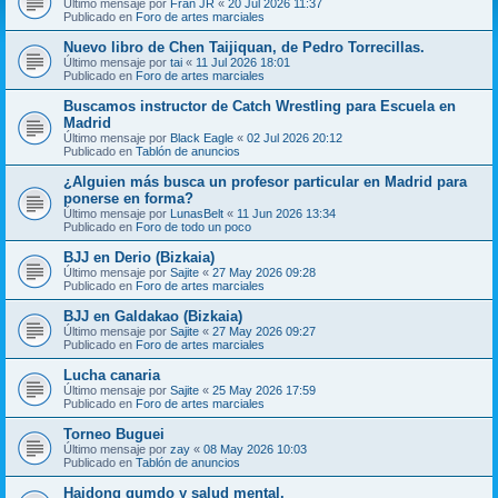
Último mensaje por
Fran JR
«
20 Jul 2026 11:37
Publicado en
Foro de artes marciales
Nuevo libro de Chen Taijiquan, de Pedro Torrecillas.
Último mensaje por
tai
«
11 Jul 2026 18:01
Publicado en
Foro de artes marciales
Buscamos instructor de Catch Wrestling para Escuela en
Madrid
Último mensaje por
Black Eagle
«
02 Jul 2026 20:12
Publicado en
Tablón de anuncios
¿Alguien más busca un profesor particular en Madrid para
ponerse en forma?
Último mensaje por
LunasBelt
«
11 Jun 2026 13:34
Publicado en
Foro de todo un poco
BJJ en Derio (Bizkaia)
Último mensaje por
Sajite
«
27 May 2026 09:28
Publicado en
Foro de artes marciales
BJJ en Galdakao (Bizkaia)
Último mensaje por
Sajite
«
27 May 2026 09:27
Publicado en
Foro de artes marciales
Lucha canaria
Último mensaje por
Sajite
«
25 May 2026 17:59
Publicado en
Foro de artes marciales
Torneo Buguei
Último mensaje por
zay
«
08 May 2026 10:03
Publicado en
Tablón de anuncios
Haidong gumdo y salud mental.