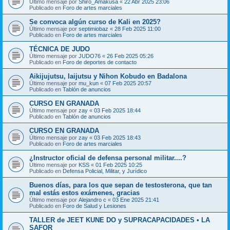
Último mensaje por
Shiro_Amakusa
«
22 Abr 2025 23:06
Publicado en
Foro de artes marciales
Se convoca algún curso de Kali en 2025?
Último mensaje por
septimiobaz
«
28 Feb 2025 11:00
Publicado en
Foro de artes marciales
TÉCNICA DE JUDO
Último mensaje por
JUDO76
«
26 Feb 2025 05:26
Publicado en
Foro de deportes de contacto
Aikijujutsu, Iaijutsu y Nihon Kobudo en Badalona
Último mensaje por
mu_kun
«
07 Feb 2025 20:57
Publicado en
Tablón de anuncios
CURSO EN GRANADA
Último mensaje por
zay
«
03 Feb 2025 18:44
Publicado en
Tablón de anuncios
CURSO EN GRANADA
Último mensaje por
zay
«
03 Feb 2025 18:43
Publicado en
Foro de artes marciales
¿Instructor oficial de defensa personal militar....?
Último mensaje por
KSS
«
01 Feb 2025 10:25
Publicado en
Defensa Policial, Militar, y Jurídico
Buenos días, para los que sepan de testosterona, que tan
mal estás estos exámenes, gracias
Último mensaje por
Alejandro c
«
03 Ene 2025 21:41
Publicado en
Foro de Salud y Lesiones
TALLER de JEET KUNE DO y SUPRACAPACIDADES • LA
SAFOR