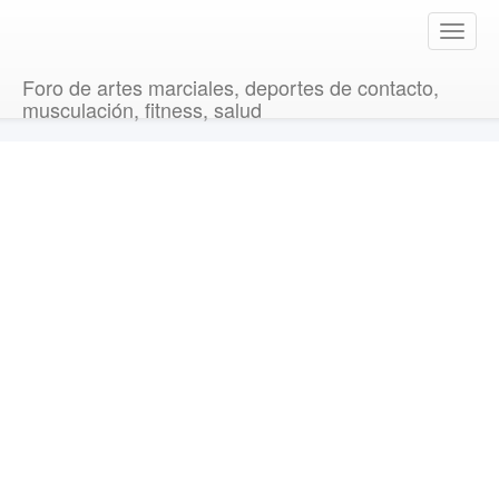
T
o
g
Foro de artes marciales, deportes de contacto,
g
musculación, fitness, salud
l
e
n
a
v
i
g
a
t
i
o
n