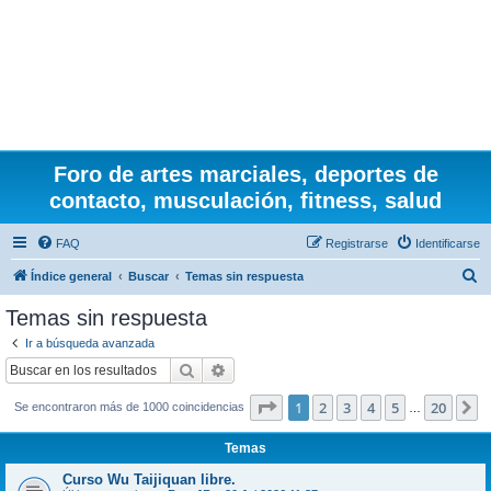
Foro de artes marciales, deportes de
contacto, musculación, fitness, salud
FAQ
Registrarse
Identificarse
B
Índice general
Buscar
Temas sin respuesta
u
Temas sin respuesta
s
Ir a búsqueda avanzada
c
Buscar
Búsqueda avanzada
a
Página
1
de
20
1
2
3
4
5
20
S
Se encontraron más de 1000 coincidencias
r
…
Temas
Curso Wu Taijiquan libre.