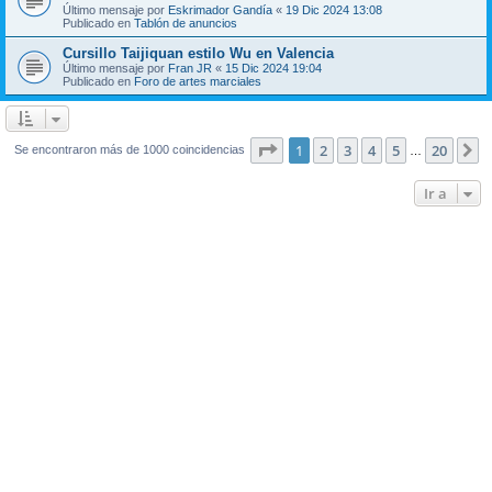
Último mensaje por
Eskrimador Gandía
«
19 Dic 2024 13:08
Publicado en
Tablón de anuncios
Cursillo Taijiquan estilo Wu en Valencia
Último mensaje por
Fran JR
«
15 Dic 2024 19:04
Publicado en
Foro de artes marciales
Página
1
de
20
1
2
3
4
5
20
S
Se encontraron más de 1000 coincidencias
…
Ir a