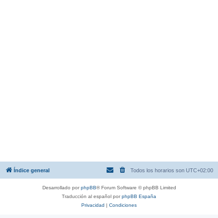
Índice general
Todos los horarios son
UTC+02:00
Desarrollado por
phpBB
® Forum Software © phpBB Limited
Traducción al español por
phpBB España
Privacidad
|
Condiciones