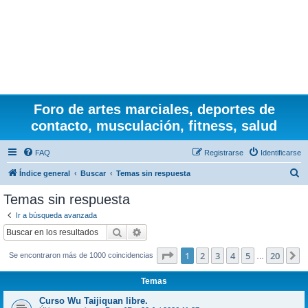
Foro de artes marciales, deportes de
contacto, musculación, fitness, salud
FAQ
Registrarse
Identificarse
B
Índice general
Buscar
Temas sin respuesta
u
Temas sin respuesta
s
Ir a búsqueda avanzada
c
Buscar
Búsqueda avanzada
a
Página
1
de
20
1
2
3
4
5
20
S
Se encontraron más de 1000 coincidencias
r
…
Temas
Curso Wu Taijiquan libre.