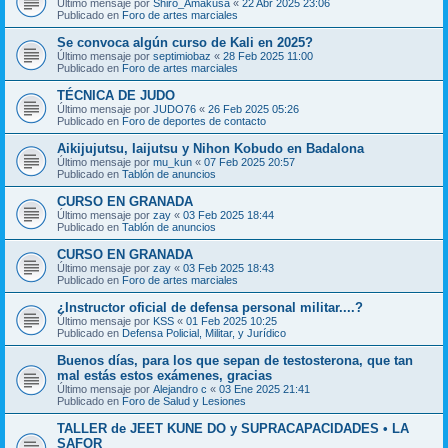
Último mensaje por
Shiro_Amakusa
«
22 Abr 2025 23:06
Publicado en
Foro de artes marciales
Se convoca algún curso de Kali en 2025?
Último mensaje por
septimiobaz
«
28 Feb 2025 11:00
Publicado en
Foro de artes marciales
TÉCNICA DE JUDO
Último mensaje por
JUDO76
«
26 Feb 2025 05:26
Publicado en
Foro de deportes de contacto
Aikijujutsu, Iaijutsu y Nihon Kobudo en Badalona
Último mensaje por
mu_kun
«
07 Feb 2025 20:57
Publicado en
Tablón de anuncios
CURSO EN GRANADA
Último mensaje por
zay
«
03 Feb 2025 18:44
Publicado en
Tablón de anuncios
CURSO EN GRANADA
Último mensaje por
zay
«
03 Feb 2025 18:43
Publicado en
Foro de artes marciales
¿Instructor oficial de defensa personal militar....?
Último mensaje por
KSS
«
01 Feb 2025 10:25
Publicado en
Defensa Policial, Militar, y Jurídico
Buenos días, para los que sepan de testosterona, que tan
mal estás estos exámenes, gracias
Último mensaje por
Alejandro c
«
03 Ene 2025 21:41
Publicado en
Foro de Salud y Lesiones
TALLER de JEET KUNE DO y SUPRACAPACIDADES • LA
SAFOR