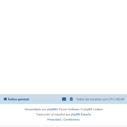
Índice general
Todos los horarios son
UTC+02:00
Desarrollado por
phpBB
® Forum Software © phpBB Limited
Traducción al español por
phpBB España
Privacidad
|
Condiciones