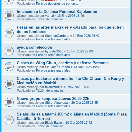
Publicado en
Foro de deportes de contacto
Iniciación a la Defensa Personal Kajukembo
Último mensaje por
yamal
«
18 Ene 2026 18:49
Publicado en
Tablón de anuncios
Pesas en las artes marciales y calzado para los que sufren
de los lumbares
Último mensaje por
StephenCardona
«
14 Ene 2026 05:42
Publicado en
Foro de artes marciales
ayuda con eleccion
Último mensaje por
hyundai2510
«
16 Dic 2025 17:03
Publicado en
Foro de artes marciales
Clases de Wing Chun, escrima y defensa Personal
Último mensaje por
Sifu José Crespo
«
13 Nov 2025 19:38
Publicado en
Foro de artes marciales
Clases particulares a domicilio; Tai Chi Chuan, Chi Kung y
Meditación en Madrid
Último mensaje por
taichimark
«
11 Nov 2025 14:45
Publicado en
Tablón de anuncios
Nuevo grupo kenjutsu Jueves 20:30-22h
Último mensaje por
Shiro_Amakusa
«
29 Oct 2025 18:45
Publicado en
Foro de artes marciales
Se alquila sala tatami 100m2 diáfana en Madrid (Zoma Plaza
Castilla - 5 Torres)
Último mensaje por
Black Eagle
«
10 Oct 2025 17:42
Publicado en
Tablón de anuncios