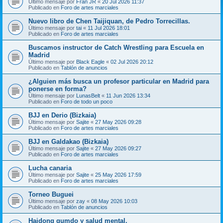
Último mensaje por
Fran JR
«
20 Jul 2026 11:37
Publicado en
Foro de artes marciales
Nuevo libro de Chen Taijiquan, de Pedro Torrecillas.
Último mensaje por
tai
«
11 Jul 2026 18:01
Publicado en
Foro de artes marciales
Buscamos instructor de Catch Wrestling para Escuela en
Madrid
Último mensaje por
Black Eagle
«
02 Jul 2026 20:12
Publicado en
Tablón de anuncios
¿Alguien más busca un profesor particular en Madrid para
ponerse en forma?
Último mensaje por
LunasBelt
«
11 Jun 2026 13:34
Publicado en
Foro de todo un poco
BJJ en Derio (Bizkaia)
Último mensaje por
Sajite
«
27 May 2026 09:28
Publicado en
Foro de artes marciales
BJJ en Galdakao (Bizkaia)
Último mensaje por
Sajite
«
27 May 2026 09:27
Publicado en
Foro de artes marciales
Lucha canaria
Último mensaje por
Sajite
«
25 May 2026 17:59
Publicado en
Foro de artes marciales
Torneo Buguei
Último mensaje por
zay
«
08 May 2026 10:03
Publicado en
Tablón de anuncios
Haidong gumdo y salud mental.