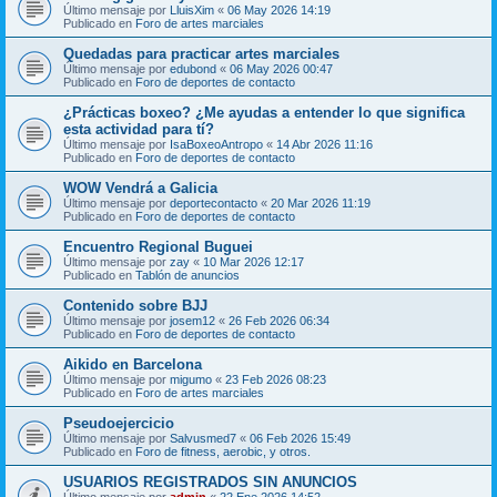
Último mensaje por
LluisXim
«
06 May 2026 14:19
Publicado en
Foro de artes marciales
Quedadas para practicar artes marciales
Último mensaje por
edubond
«
06 May 2026 00:47
Publicado en
Foro de deportes de contacto
¿Prácticas boxeo? ¿Me ayudas a entender lo que significa
esta actividad para tí?
Último mensaje por
IsaBoxeoAntropo
«
14 Abr 2026 11:16
Publicado en
Foro de deportes de contacto
WOW Vendrá a Galicia
Último mensaje por
deportecontacto
«
20 Mar 2026 11:19
Publicado en
Foro de deportes de contacto
Encuentro Regional Buguei
Último mensaje por
zay
«
10 Mar 2026 12:17
Publicado en
Tablón de anuncios
Contenido sobre BJJ
Último mensaje por
josem12
«
26 Feb 2026 06:34
Publicado en
Foro de deportes de contacto
Aikido en Barcelona
Último mensaje por
migumo
«
23 Feb 2026 08:23
Publicado en
Foro de artes marciales
Pseudoejercicio
Último mensaje por
Salvusmed7
«
06 Feb 2026 15:49
Publicado en
Foro de fitness, aerobic, y otros.
USUARIOS REGISTRADOS SIN ANUNCIOS
Último mensaje por
admin
«
22 Ene 2026 14:52