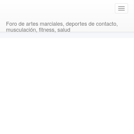
T
o
g
Foro de artes marciales, deportes de contacto,
g
musculación, fitness, salud
l
e
n
a
v
i
g
a
t
i
o
n