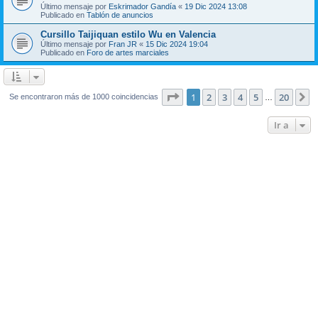
Último mensaje por
Eskrimador Gandía
«
19 Dic 2024 13:08
Publicado en
Tablón de anuncios
Cursillo Taijiquan estilo Wu en Valencia
Último mensaje por
Fran JR
«
15 Dic 2024 19:04
Publicado en
Foro de artes marciales
Página
1
de
20
1
2
3
4
5
20
S
Se encontraron más de 1000 coincidencias
…
Ir a