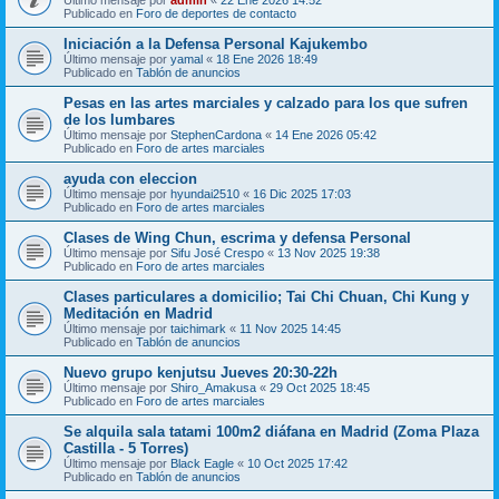
Publicado en
Foro de deportes de contacto
Iniciación a la Defensa Personal Kajukembo
Último mensaje por
yamal
«
18 Ene 2026 18:49
Publicado en
Tablón de anuncios
Pesas en las artes marciales y calzado para los que sufren
de los lumbares
Último mensaje por
StephenCardona
«
14 Ene 2026 05:42
Publicado en
Foro de artes marciales
ayuda con eleccion
Último mensaje por
hyundai2510
«
16 Dic 2025 17:03
Publicado en
Foro de artes marciales
Clases de Wing Chun, escrima y defensa Personal
Último mensaje por
Sifu José Crespo
«
13 Nov 2025 19:38
Publicado en
Foro de artes marciales
Clases particulares a domicilio; Tai Chi Chuan, Chi Kung y
Meditación en Madrid
Último mensaje por
taichimark
«
11 Nov 2025 14:45
Publicado en
Tablón de anuncios
Nuevo grupo kenjutsu Jueves 20:30-22h
Último mensaje por
Shiro_Amakusa
«
29 Oct 2025 18:45
Publicado en
Foro de artes marciales
Se alquila sala tatami 100m2 diáfana en Madrid (Zoma Plaza
Castilla - 5 Torres)
Último mensaje por
Black Eagle
«
10 Oct 2025 17:42
Publicado en
Tablón de anuncios