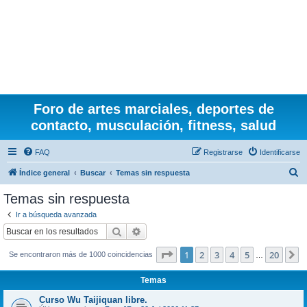
Foro de artes marciales, deportes de
contacto, musculación, fitness, salud
FAQ
Registrarse
Identificarse
B
Índice general
Buscar
Temas sin respuesta
u
Temas sin respuesta
s
Ir a búsqueda avanzada
c
Buscar
Búsqueda avanzada
a
Página
1
de
20
1
2
3
4
5
20
S
Se encontraron más de 1000 coincidencias
r
…
Temas
Curso Wu Taijiquan libre.