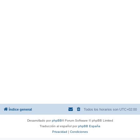
Índice general
Todos los horarios son
UTC+02:00
Desarrollado por
phpBB
® Forum Software © phpBB Limited
Traducción al español por
phpBB España
Privacidad
|
Condiciones