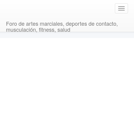
T
o
g
Foro de artes marciales, deportes de contacto,
g
musculación, fitness, salud
l
e
n
a
v
i
g
a
t
i
o
n