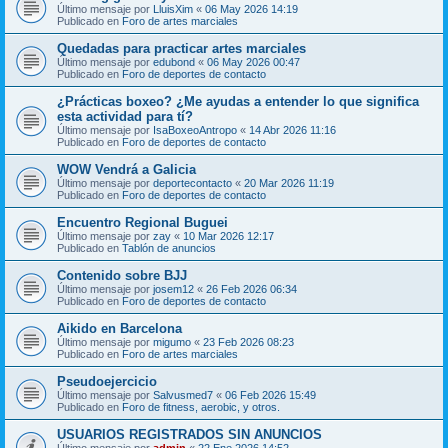
Último mensaje por
LluisXim
«
06 May 2026 14:19
Publicado en
Foro de artes marciales
Quedadas para practicar artes marciales
Último mensaje por
edubond
«
06 May 2026 00:47
Publicado en
Foro de deportes de contacto
¿Prácticas boxeo? ¿Me ayudas a entender lo que significa
esta actividad para tí?
Último mensaje por
IsaBoxeoAntropo
«
14 Abr 2026 11:16
Publicado en
Foro de deportes de contacto
WOW Vendrá a Galicia
Último mensaje por
deportecontacto
«
20 Mar 2026 11:19
Publicado en
Foro de deportes de contacto
Encuentro Regional Buguei
Último mensaje por
zay
«
10 Mar 2026 12:17
Publicado en
Tablón de anuncios
Contenido sobre BJJ
Último mensaje por
josem12
«
26 Feb 2026 06:34
Publicado en
Foro de deportes de contacto
Aikido en Barcelona
Último mensaje por
migumo
«
23 Feb 2026 08:23
Publicado en
Foro de artes marciales
Pseudoejercicio
Último mensaje por
Salvusmed7
«
06 Feb 2026 15:49
Publicado en
Foro de fitness, aerobic, y otros.
USUARIOS REGISTRADOS SIN ANUNCIOS
Último mensaje por
admin
«
22 Ene 2026 14:52