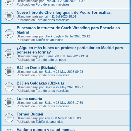
Último mensaje por
Fran JR
«
20 Jul 2026 11:37
Publicado en
Foro de artes marciales
Nuevo libro de Chen Taijiquan, de Pedro Torrecillas.
Último mensaje por
tai
«
11 Jul 2026 18:01
Publicado en
Foro de artes marciales
Buscamos instructor de Catch Wrestling para Escuela en
Madrid
Último mensaje por
Black Eagle
«
02 Jul 2026 20:12
Publicado en
Tablón de anuncios
¿Alguien más busca un profesor particular en Madrid para
ponerse en forma?
Último mensaje por
LunasBelt
«
11 Jun 2026 13:34
Publicado en
Foro de todo un poco
BJJ en Derio (Bizkaia)
Último mensaje por
Sajite
«
27 May 2026 09:28
Publicado en
Foro de artes marciales
BJJ en Galdakao (Bizkaia)
Último mensaje por
Sajite
«
27 May 2026 09:27
Publicado en
Foro de artes marciales
Lucha canaria
Último mensaje por
Sajite
«
25 May 2026 17:59
Publicado en
Foro de artes marciales
Torneo Buguei
Último mensaje por
zay
«
08 May 2026 10:03
Publicado en
Tablón de anuncios
Haidong gumdo y salud mental.