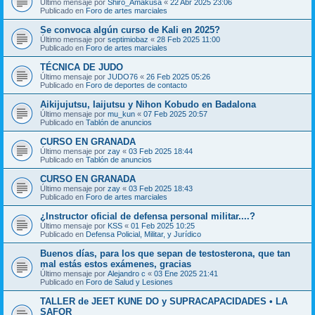
Último mensaje por
Shiro_Amakusa
«
22 Abr 2025 23:06
Publicado en
Foro de artes marciales
Se convoca algún curso de Kali en 2025?
Último mensaje por
septimiobaz
«
28 Feb 2025 11:00
Publicado en
Foro de artes marciales
TÉCNICA DE JUDO
Último mensaje por
JUDO76
«
26 Feb 2025 05:26
Publicado en
Foro de deportes de contacto
Aikijujutsu, Iaijutsu y Nihon Kobudo en Badalona
Último mensaje por
mu_kun
«
07 Feb 2025 20:57
Publicado en
Tablón de anuncios
CURSO EN GRANADA
Último mensaje por
zay
«
03 Feb 2025 18:44
Publicado en
Tablón de anuncios
CURSO EN GRANADA
Último mensaje por
zay
«
03 Feb 2025 18:43
Publicado en
Foro de artes marciales
¿Instructor oficial de defensa personal militar....?
Último mensaje por
KSS
«
01 Feb 2025 10:25
Publicado en
Defensa Policial, Militar, y Jurídico
Buenos días, para los que sepan de testosterona, que tan
mal estás estos exámenes, gracias
Último mensaje por
Alejandro c
«
03 Ene 2025 21:41
Publicado en
Foro de Salud y Lesiones
TALLER de JEET KUNE DO y SUPRACAPACIDADES • LA
SAFOR