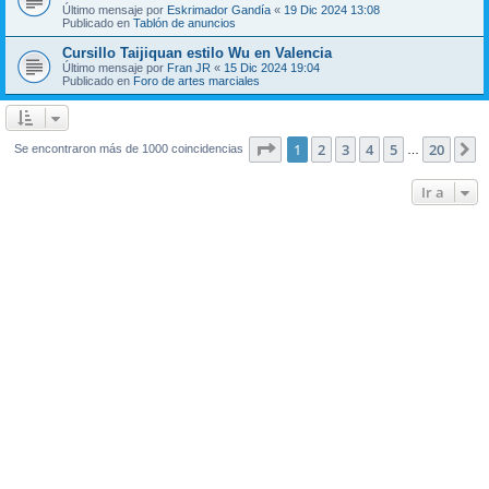
Último mensaje por
Eskrimador Gandía
«
19 Dic 2024 13:08
Publicado en
Tablón de anuncios
Cursillo Taijiquan estilo Wu en Valencia
Último mensaje por
Fran JR
«
15 Dic 2024 19:04
Publicado en
Foro de artes marciales
Página
1
de
20
1
2
3
4
5
20
S
Se encontraron más de 1000 coincidencias
…
Ir a