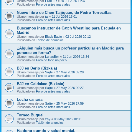
Último mensaje por
Fran JR
«
20 Jul 2026 11:37
Publicado en
Foro de artes marciales
Nuevo libro de Chen Taijiquan, de Pedro Torrecillas.
Último mensaje por
tai
«
11 Jul 2026 18:01
Publicado en
Foro de artes marciales
Buscamos instructor de Catch Wrestling para Escuela en
Madrid
Último mensaje por
Black Eagle
«
02 Jul 2026 20:12
Publicado en
Tablón de anuncios
¿Alguien más busca un profesor particular en Madrid para
ponerse en forma?
Último mensaje por
LunasBelt
«
11 Jun 2026 13:34
Publicado en
Foro de todo un poco
BJJ en Derio (Bizkaia)
Último mensaje por
Sajite
«
27 May 2026 09:28
Publicado en
Foro de artes marciales
BJJ en Galdakao (Bizkaia)
Último mensaje por
Sajite
«
27 May 2026 09:27
Publicado en
Foro de artes marciales
Lucha canaria
Último mensaje por
Sajite
«
25 May 2026 17:59
Publicado en
Foro de artes marciales
Torneo Buguei
Último mensaje por
zay
«
08 May 2026 10:03
Publicado en
Tablón de anuncios
Haidong gumdo y salud mental.