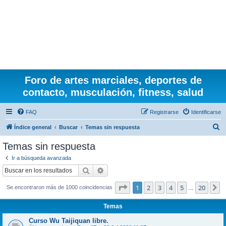
Foro de artes marciales, deportes de
contacto, musculación, fitness, salud
FAQ
Registrarse
Identificarse
B
Índice general
Buscar
Temas sin respuesta
u
Temas sin respuesta
s
Ir a búsqueda avanzada
c
Buscar
Búsqueda avanzada
a
Página
1
de
20
1
2
3
4
5
20
S
Se encontraron más de 1000 coincidencias
r
…
Temas
Curso Wu Taijiquan libre.