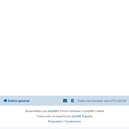
Índice general
Todos los horarios son
UTC+02:00
Desarrollado por
phpBB
® Forum Software © phpBB Limited
Traducción al español por
phpBB España
Privacidad
|
Condiciones