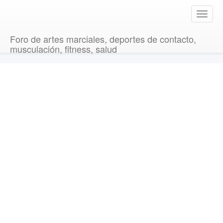
T
o
g
Foro de artes marciales, deportes de contacto,
g
musculación, fitness, salud
l
e
n
a
v
i
g
a
t
i
o
n