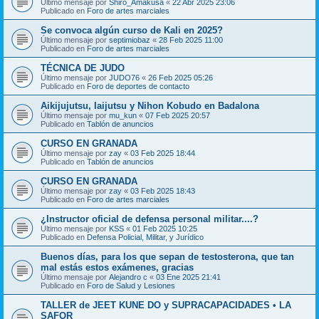
Último mensaje por
Shiro_Amakusa
«
22 Abr 2025 23:06
Publicado en
Foro de artes marciales
Se convoca algún curso de Kali en 2025?
Último mensaje por
septimiobaz
«
28 Feb 2025 11:00
Publicado en
Foro de artes marciales
TÉCNICA DE JUDO
Último mensaje por
JUDO76
«
26 Feb 2025 05:26
Publicado en
Foro de deportes de contacto
Aikijujutsu, Iaijutsu y Nihon Kobudo en Badalona
Último mensaje por
mu_kun
«
07 Feb 2025 20:57
Publicado en
Tablón de anuncios
CURSO EN GRANADA
Último mensaje por
zay
«
03 Feb 2025 18:44
Publicado en
Tablón de anuncios
CURSO EN GRANADA
Último mensaje por
zay
«
03 Feb 2025 18:43
Publicado en
Foro de artes marciales
¿Instructor oficial de defensa personal militar....?
Último mensaje por
KSS
«
01 Feb 2025 10:25
Publicado en
Defensa Policial, Militar, y Jurídico
Buenos días, para los que sepan de testosterona, que tan
mal estás estos exámenes, gracias
Último mensaje por
Alejandro c
«
03 Ene 2025 21:41
Publicado en
Foro de Salud y Lesiones
TALLER de JEET KUNE DO y SUPRACAPACIDADES • LA
SAFOR