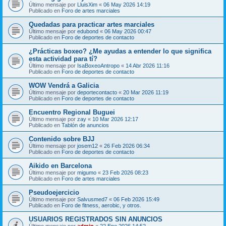
Último mensaje por
LluisXim
«
06 May 2026 14:19
Publicado en
Foro de artes marciales
Quedadas para practicar artes marciales
Último mensaje por
edubond
«
06 May 2026 00:47
Publicado en
Foro de deportes de contacto
¿Prácticas boxeo? ¿Me ayudas a entender lo que significa
esta actividad para tí?
Último mensaje por
IsaBoxeoAntropo
«
14 Abr 2026 11:16
Publicado en
Foro de deportes de contacto
WOW Vendrá a Galicia
Último mensaje por
deportecontacto
«
20 Mar 2026 11:19
Publicado en
Foro de deportes de contacto
Encuentro Regional Buguei
Último mensaje por
zay
«
10 Mar 2026 12:17
Publicado en
Tablón de anuncios
Contenido sobre BJJ
Último mensaje por
josem12
«
26 Feb 2026 06:34
Publicado en
Foro de deportes de contacto
Aikido en Barcelona
Último mensaje por
migumo
«
23 Feb 2026 08:23
Publicado en
Foro de artes marciales
Pseudoejercicio
Último mensaje por
Salvusmed7
«
06 Feb 2026 15:49
Publicado en
Foro de fitness, aerobic, y otros.
USUARIOS REGISTRADOS SIN ANUNCIOS
Último mensaje por
admin
«
22 Ene 2026 14:52