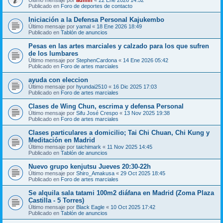
Publicado en
Foro de deportes de contacto
Iniciación a la Defensa Personal Kajukembo
Último mensaje por
yamal
«
18 Ene 2026 18:49
Publicado en
Tablón de anuncios
Pesas en las artes marciales y calzado para los que sufren
de los lumbares
Último mensaje por
StephenCardona
«
14 Ene 2026 05:42
Publicado en
Foro de artes marciales
ayuda con eleccion
Último mensaje por
hyundai2510
«
16 Dic 2025 17:03
Publicado en
Foro de artes marciales
Clases de Wing Chun, escrima y defensa Personal
Último mensaje por
Sifu José Crespo
«
13 Nov 2025 19:38
Publicado en
Foro de artes marciales
Clases particulares a domicilio; Tai Chi Chuan, Chi Kung y
Meditación en Madrid
Último mensaje por
taichimark
«
11 Nov 2025 14:45
Publicado en
Tablón de anuncios
Nuevo grupo kenjutsu Jueves 20:30-22h
Último mensaje por
Shiro_Amakusa
«
29 Oct 2025 18:45
Publicado en
Foro de artes marciales
Se alquila sala tatami 100m2 diáfana en Madrid (Zoma Plaza
Castilla - 5 Torres)
Último mensaje por
Black Eagle
«
10 Oct 2025 17:42
Publicado en
Tablón de anuncios