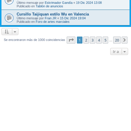
Último mensaje por
Eskrimador Gandía
«
19 Dic 2024 13:08
Publicado en
Tablón de anuncios
Cursillo Taijiquan estilo Wu en Valencia
Último mensaje por
Fran JR
«
15 Dic 2024 19:04
Publicado en
Foro de artes marciales
Página
1
de
20
1
2
3
4
5
20
S
Se encontraron más de 1000 coincidencias
…
Ir a