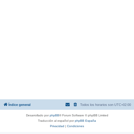
Índice general
Todos los horarios son
UTC+02:00
Desarrollado por
phpBB
® Forum Software © phpBB Limited
Traducción al español por
phpBB España
Privacidad
|
Condiciones