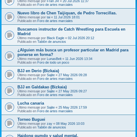
Último mensaje por
Fran JR
«
20 Jul 2026 11:37
Publicado en
Foro de artes marciales
Nuevo libro de Chen Taijiquan, de Pedro Torrecillas.
Último mensaje por
tai
«
11 Jul 2026 18:01
Publicado en
Foro de artes marciales
Buscamos instructor de Catch Wrestling para Escuela en
Madrid
Último mensaje por
Black Eagle
«
02 Jul 2026 20:12
Publicado en
Tablón de anuncios
¿Alguien más busca un profesor particular en Madrid para
ponerse en forma?
Último mensaje por
LunasBelt
«
11 Jun 2026 13:34
Publicado en
Foro de todo un poco
BJJ en Derio (Bizkaia)
Último mensaje por
Sajite
«
27 May 2026 09:28
Publicado en
Foro de artes marciales
BJJ en Galdakao (Bizkaia)
Último mensaje por
Sajite
«
27 May 2026 09:27
Publicado en
Foro de artes marciales
Lucha canaria
Último mensaje por
Sajite
«
25 May 2026 17:59
Publicado en
Foro de artes marciales
Torneo Buguei
Último mensaje por
zay
«
08 May 2026 10:03
Publicado en
Tablón de anuncios
Haidong gumdo y salud mental.