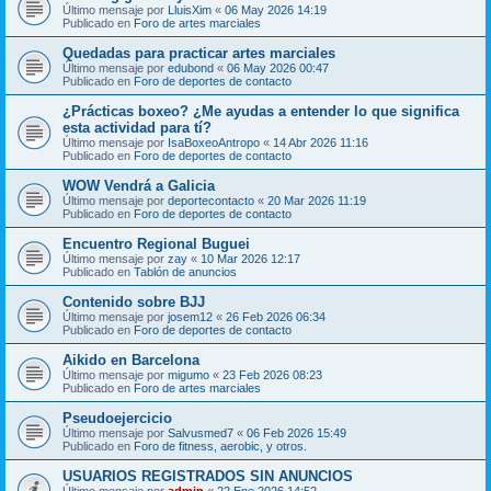
Último mensaje por
LluisXim
«
06 May 2026 14:19
Publicado en
Foro de artes marciales
Quedadas para practicar artes marciales
Último mensaje por
edubond
«
06 May 2026 00:47
Publicado en
Foro de deportes de contacto
¿Prácticas boxeo? ¿Me ayudas a entender lo que significa
esta actividad para tí?
Último mensaje por
IsaBoxeoAntropo
«
14 Abr 2026 11:16
Publicado en
Foro de deportes de contacto
WOW Vendrá a Galicia
Último mensaje por
deportecontacto
«
20 Mar 2026 11:19
Publicado en
Foro de deportes de contacto
Encuentro Regional Buguei
Último mensaje por
zay
«
10 Mar 2026 12:17
Publicado en
Tablón de anuncios
Contenido sobre BJJ
Último mensaje por
josem12
«
26 Feb 2026 06:34
Publicado en
Foro de deportes de contacto
Aikido en Barcelona
Último mensaje por
migumo
«
23 Feb 2026 08:23
Publicado en
Foro de artes marciales
Pseudoejercicio
Último mensaje por
Salvusmed7
«
06 Feb 2026 15:49
Publicado en
Foro de fitness, aerobic, y otros.
USUARIOS REGISTRADOS SIN ANUNCIOS
Último mensaje por
admin
«
22 Ene 2026 14:52