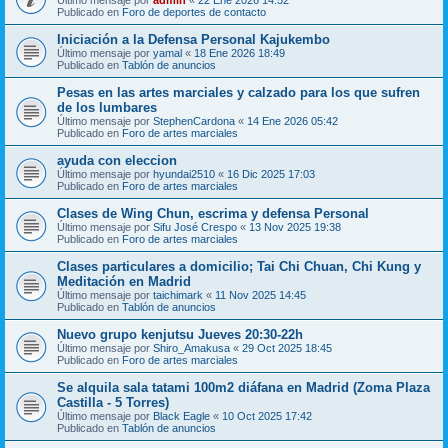
Publicado en
Foro de deportes de contacto
Iniciación a la Defensa Personal Kajukembo
Último mensaje por
yamal
«
18 Ene 2026 18:49
Publicado en
Tablón de anuncios
Pesas en las artes marciales y calzado para los que sufren
de los lumbares
Último mensaje por
StephenCardona
«
14 Ene 2026 05:42
Publicado en
Foro de artes marciales
ayuda con eleccion
Último mensaje por
hyundai2510
«
16 Dic 2025 17:03
Publicado en
Foro de artes marciales
Clases de Wing Chun, escrima y defensa Personal
Último mensaje por
Sifu José Crespo
«
13 Nov 2025 19:38
Publicado en
Foro de artes marciales
Clases particulares a domicilio; Tai Chi Chuan, Chi Kung y
Meditación en Madrid
Último mensaje por
taichimark
«
11 Nov 2025 14:45
Publicado en
Tablón de anuncios
Nuevo grupo kenjutsu Jueves 20:30-22h
Último mensaje por
Shiro_Amakusa
«
29 Oct 2025 18:45
Publicado en
Foro de artes marciales
Se alquila sala tatami 100m2 diáfana en Madrid (Zoma Plaza
Castilla - 5 Torres)
Último mensaje por
Black Eagle
«
10 Oct 2025 17:42
Publicado en
Tablón de anuncios