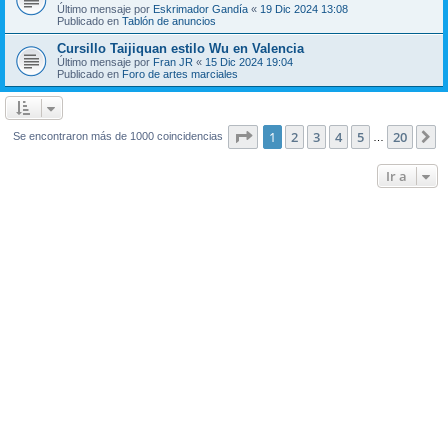
Último mensaje por
Eskrimador Gandía
«
19 Dic 2024 13:08
Publicado en
Tablón de anuncios
Cursillo Taijiquan estilo Wu en Valencia
Último mensaje por
Fran JR
«
15 Dic 2024 19:04
Publicado en
Foro de artes marciales
Página
1
de
20
1
2
3
4
5
20
S
Se encontraron más de 1000 coincidencias
…
Ir a