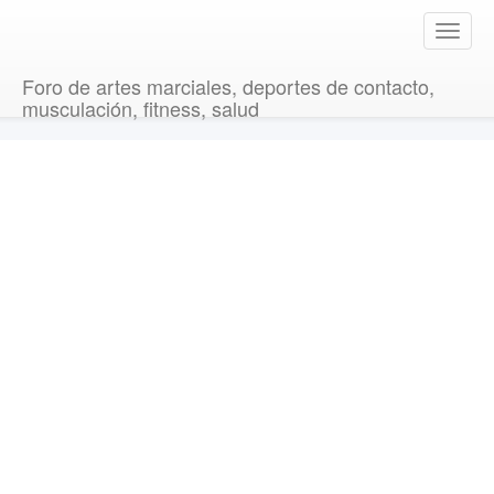
T
o
g
Foro de artes marciales, deportes de contacto,
g
musculación, fitness, salud
l
e
n
a
v
i
g
a
t
i
o
n