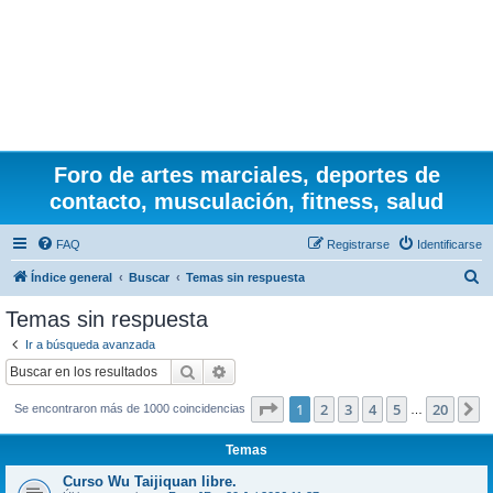
Foro de artes marciales, deportes de
contacto, musculación, fitness, salud
FAQ
Registrarse
Identificarse
B
Índice general
Buscar
Temas sin respuesta
u
Temas sin respuesta
s
Ir a búsqueda avanzada
c
Buscar
Búsqueda avanzada
a
Página
1
de
20
1
2
3
4
5
20
S
Se encontraron más de 1000 coincidencias
r
…
Temas
Curso Wu Taijiquan libre.