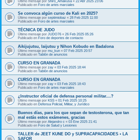
Último mensaje por
Shiro_Amakusa
«
22 Abr 2025 23:06
Publicado en
Foro de artes marciales
Se convoca algún curso de Kali en 2025?
Último mensaje por
septimiobaz
«
28 Feb 2025 11:00
Publicado en
Foro de artes marciales
TÉCNICA DE JUDO
Último mensaje por
JUDO76
«
26 Feb 2025 05:26
Publicado en
Foro de deportes de contacto
Aikijujutsu, Iaijutsu y Nihon Kobudo en Badalona
Último mensaje por
mu_kun
«
07 Feb 2025 20:57
Publicado en
Tablón de anuncios
CURSO EN GRANADA
Último mensaje por
zay
«
03 Feb 2025 18:44
Publicado en
Tablón de anuncios
CURSO EN GRANADA
Último mensaje por
zay
«
03 Feb 2025 18:43
Publicado en
Foro de artes marciales
¿Instructor oficial de defensa personal militar....?
Último mensaje por
KSS
«
01 Feb 2025 10:25
Publicado en
Defensa Policial, Militar, y Jurídico
Buenos días, para los que sepan de testosterona, que tan
mal estás estos exámenes, gracias
Último mensaje por
Alejandro c
«
03 Ene 2025 21:41
Publicado en
Foro de Salud y Lesiones
TALLER de JEET KUNE DO y SUPRACAPACIDADES • LA
SAFOR