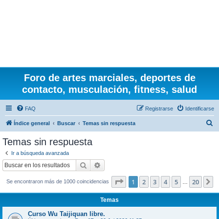
Foro de artes marciales, deportes de
contacto, musculación, fitness, salud
FAQ
Registrarse
Identificarse
B
Índice general
Buscar
Temas sin respuesta
u
Temas sin respuesta
s
Ir a búsqueda avanzada
c
Buscar
Búsqueda avanzada
a
Página
1
de
20
1
2
3
4
5
20
S
Se encontraron más de 1000 coincidencias
r
…
Temas
Curso Wu Taijiquan libre.