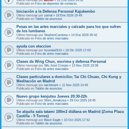
Publicado en
Foro de deportes de contacto
Iniciación a la Defensa Personal Kajukembo
Último mensaje por
yamal
«
18 Ene 2026 18:49
Publicado en
Tablón de anuncios
Pesas en las artes marciales y calzado para los que sufren
de los lumbares
Último mensaje por
StephenCardona
«
14 Ene 2026 05:42
Publicado en
Foro de artes marciales
ayuda con eleccion
Último mensaje por
hyundai2510
«
16 Dic 2025 17:03
Publicado en
Foro de artes marciales
Clases de Wing Chun, escrima y defensa Personal
Último mensaje por
Sifu José Crespo
«
13 Nov 2025 19:38
Publicado en
Foro de artes marciales
Clases particulares a domicilio; Tai Chi Chuan, Chi Kung y
Meditación en Madrid
Último mensaje por
taichimark
«
11 Nov 2025 14:45
Publicado en
Tablón de anuncios
Nuevo grupo kenjutsu Jueves 20:30-22h
Último mensaje por
Shiro_Amakusa
«
29 Oct 2025 18:45
Publicado en
Foro de artes marciales
Se alquila sala tatami 100m2 diáfana en Madrid (Zoma Plaza
Castilla - 5 Torres)
Último mensaje por
Black Eagle
«
10 Oct 2025 17:42
Publicado en
Tablón de anuncios