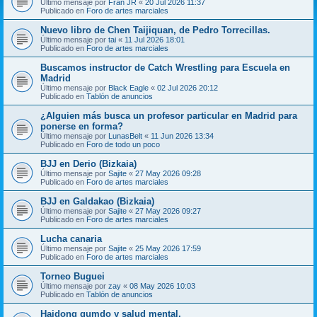
Último mensaje por
Fran JR
«
20 Jul 2026 11:37
Publicado en
Foro de artes marciales
Nuevo libro de Chen Taijiquan, de Pedro Torrecillas.
Último mensaje por
tai
«
11 Jul 2026 18:01
Publicado en
Foro de artes marciales
Buscamos instructor de Catch Wrestling para Escuela en
Madrid
Último mensaje por
Black Eagle
«
02 Jul 2026 20:12
Publicado en
Tablón de anuncios
¿Alguien más busca un profesor particular en Madrid para
ponerse en forma?
Último mensaje por
LunasBelt
«
11 Jun 2026 13:34
Publicado en
Foro de todo un poco
BJJ en Derio (Bizkaia)
Último mensaje por
Sajite
«
27 May 2026 09:28
Publicado en
Foro de artes marciales
BJJ en Galdakao (Bizkaia)
Último mensaje por
Sajite
«
27 May 2026 09:27
Publicado en
Foro de artes marciales
Lucha canaria
Último mensaje por
Sajite
«
25 May 2026 17:59
Publicado en
Foro de artes marciales
Torneo Buguei
Último mensaje por
zay
«
08 May 2026 10:03
Publicado en
Tablón de anuncios
Haidong gumdo y salud mental.