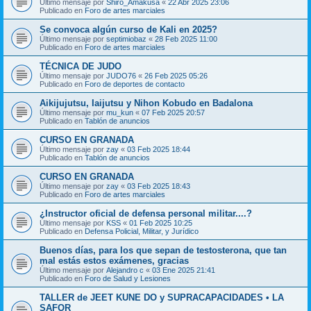
Último mensaje por
Shiro_Amakusa
«
22 Abr 2025 23:06
Publicado en
Foro de artes marciales
Se convoca algún curso de Kali en 2025?
Último mensaje por
septimiobaz
«
28 Feb 2025 11:00
Publicado en
Foro de artes marciales
TÉCNICA DE JUDO
Último mensaje por
JUDO76
«
26 Feb 2025 05:26
Publicado en
Foro de deportes de contacto
Aikijujutsu, Iaijutsu y Nihon Kobudo en Badalona
Último mensaje por
mu_kun
«
07 Feb 2025 20:57
Publicado en
Tablón de anuncios
CURSO EN GRANADA
Último mensaje por
zay
«
03 Feb 2025 18:44
Publicado en
Tablón de anuncios
CURSO EN GRANADA
Último mensaje por
zay
«
03 Feb 2025 18:43
Publicado en
Foro de artes marciales
¿Instructor oficial de defensa personal militar....?
Último mensaje por
KSS
«
01 Feb 2025 10:25
Publicado en
Defensa Policial, Militar, y Jurídico
Buenos días, para los que sepan de testosterona, que tan
mal estás estos exámenes, gracias
Último mensaje por
Alejandro c
«
03 Ene 2025 21:41
Publicado en
Foro de Salud y Lesiones
TALLER de JEET KUNE DO y SUPRACAPACIDADES • LA
SAFOR