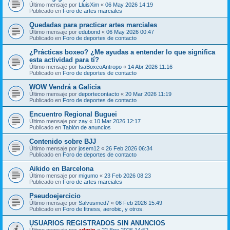
Último mensaje por
LluisXim
«
06 May 2026 14:19
Publicado en
Foro de artes marciales
Quedadas para practicar artes marciales
Último mensaje por
edubond
«
06 May 2026 00:47
Publicado en
Foro de deportes de contacto
¿Prácticas boxeo? ¿Me ayudas a entender lo que significa
esta actividad para tí?
Último mensaje por
IsaBoxeoAntropo
«
14 Abr 2026 11:16
Publicado en
Foro de deportes de contacto
WOW Vendrá a Galicia
Último mensaje por
deportecontacto
«
20 Mar 2026 11:19
Publicado en
Foro de deportes de contacto
Encuentro Regional Buguei
Último mensaje por
zay
«
10 Mar 2026 12:17
Publicado en
Tablón de anuncios
Contenido sobre BJJ
Último mensaje por
josem12
«
26 Feb 2026 06:34
Publicado en
Foro de deportes de contacto
Aikido en Barcelona
Último mensaje por
migumo
«
23 Feb 2026 08:23
Publicado en
Foro de artes marciales
Pseudoejercicio
Último mensaje por
Salvusmed7
«
06 Feb 2026 15:49
Publicado en
Foro de fitness, aerobic, y otros.
USUARIOS REGISTRADOS SIN ANUNCIOS
Último mensaje por
admin
«
22 Ene 2026 14:52