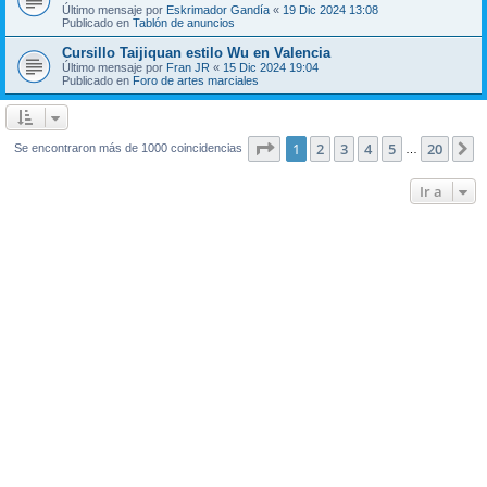
Último mensaje por
Eskrimador Gandía
«
19 Dic 2024 13:08
Publicado en
Tablón de anuncios
Cursillo Taijiquan estilo Wu en Valencia
Último mensaje por
Fran JR
«
15 Dic 2024 19:04
Publicado en
Foro de artes marciales
Página
1
de
20
1
2
3
4
5
20
S
Se encontraron más de 1000 coincidencias
…
Ir a