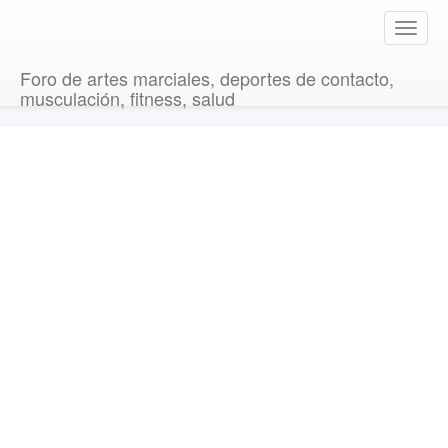
T
o
g
Foro de artes marciales, deportes de contacto,
g
musculación, fitness, salud
l
e
n
a
v
i
g
a
t
i
o
n