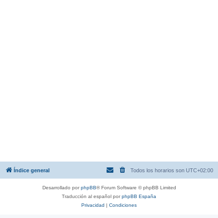
Índice general
Todos los horarios son
UTC+02:00
Desarrollado por
phpBB
® Forum Software © phpBB Limited
Traducción al español por
phpBB España
Privacidad
|
Condiciones