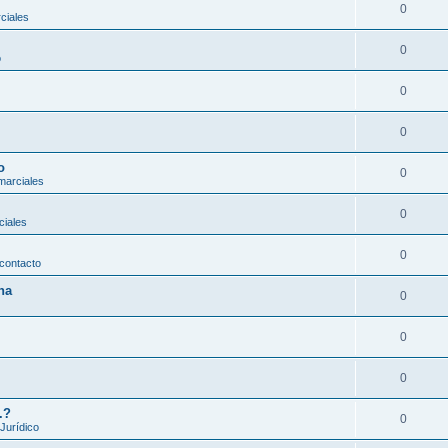
0
ciales
0
o
0
0
o
0
marciales
0
ciales
0
contacto
na
0
0
0
.?
0
 Jurídico