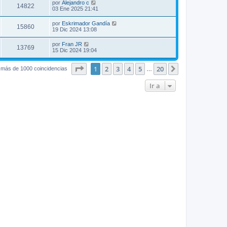
por
Alejandro c
14822
03 Ene 2025 21:41
por
Eskrimador Gandía
15860
19 Dic 2024 13:08
por
Fran JR
13769
15 Dic 2024 19:04
Página
1
de
20
1
2
3
4
5
20
Siguiente
 más de 1000 coincidencias
…
Ir a