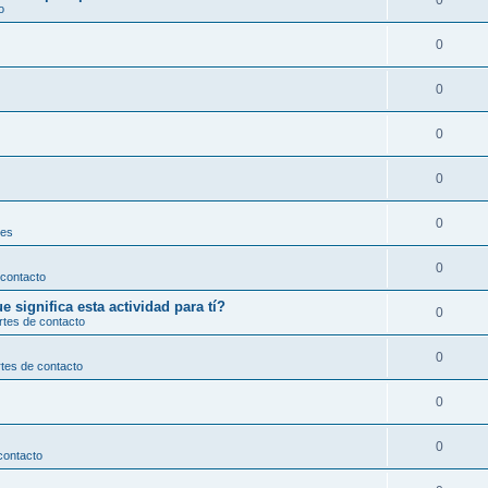
0
o
0
0
0
0
0
les
0
 contacto
significa esta actividad para tí?
0
rtes de contacto
0
tes de contacto
0
0
contacto