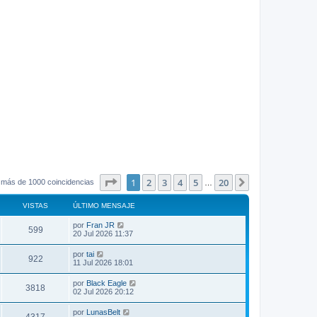
Página
1
de
20
1
2
3
4
5
20
Siguiente
 más de 1000 coincidencias
…
VISTAS
ÚLTIMO MENSAJE
por
Fran JR
599
20 Jul 2026 11:37
por
tai
922
11 Jul 2026 18:01
por
Black Eagle
3818
02 Jul 2026 20:12
por
LunasBelt