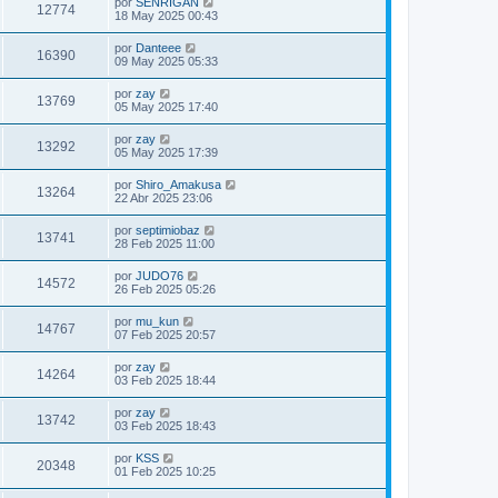
por
SENRIGAN
12774
18 May 2025 00:43
por
Danteee
16390
09 May 2025 05:33
por
zay
13769
05 May 2025 17:40
por
zay
13292
05 May 2025 17:39
por
Shiro_Amakusa
13264
22 Abr 2025 23:06
por
septimiobaz
13741
28 Feb 2025 11:00
por
JUDO76
14572
26 Feb 2025 05:26
por
mu_kun
14767
07 Feb 2025 20:57
por
zay
14264
03 Feb 2025 18:44
por
zay
13742
03 Feb 2025 18:43
por
KSS
20348
01 Feb 2025 10:25