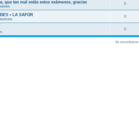
a, que tan mal estás estos exámenes, gracias
0
esiones
DES • LA SAFOR
0
anuncios
0
es
Se encontraron