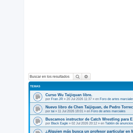
Buscar
Búsqueda avanzada
TEMAS
Curso Wu Taijiquan libre.
por
Fran JR
»
20 Jul 2026 11:37
» en
Foro de artes marciale
Nuevo libro de Chen Taijiquan, de Pedro Torreci
por
tai
»
11 Jul 2026 18:01
» en
Foro de artes marciales
Buscamos instructor de Catch Wrestling para 
por
Black Eagle
»
02 Jul 2026 20:12
» en
Tablón de anuncios
¿Alguien más busca un profesor particular en 