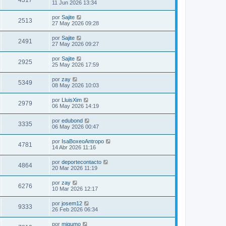
4317
11 Jun 2026 13:34
por
Sajite
2513
27 May 2026 09:28
por
Sajite
2491
27 May 2026 09:27
por
Sajite
2925
25 May 2026 17:59
por
zay
5349
08 May 2026 10:03
por
LluisXim
2979
06 May 2026 14:19
por
edubond
3335
06 May 2026 00:47
por
IsaBoxeoAntropo
4781
14 Abr 2026 11:16
por
deportecontacto
4864
20 Mar 2026 11:19
por
zay
6276
10 Mar 2026 12:17
por
josem12
9333
26 Feb 2026 06:34
por
migumo