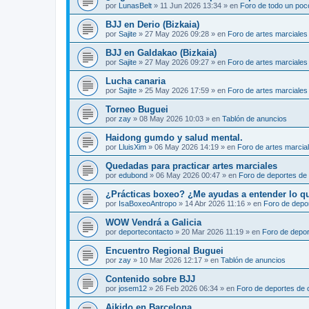
por
LunasBelt
»
11 Jun 2026 13:34
» en
Foro de todo un poc
BJJ en Derio (Bizkaia)
por
Sajite
»
27 May 2026 09:28
» en
Foro de artes marciales
BJJ en Galdakao (Bizkaia)
por
Sajite
»
27 May 2026 09:27
» en
Foro de artes marciales
Lucha canaria
por
Sajite
»
25 May 2026 17:59
» en
Foro de artes marciales
Torneo Buguei
por
zay
»
08 May 2026 10:03
» en
Tablón de anuncios
Haidong gumdo y salud mental.
por
LluisXim
»
06 May 2026 14:19
» en
Foro de artes marcia
Quedadas para practicar artes marciales
por
edubond
»
06 May 2026 00:47
» en
Foro de deportes de
¿Prácticas boxeo? ¿Me ayudas a entender lo que 
por
IsaBoxeoAntropo
»
14 Abr 2026 11:16
» en
Foro de depo
WOW Vendrá a Galicia
por
deportecontacto
»
20 Mar 2026 11:19
» en
Foro de depor
Encuentro Regional Buguei
por
zay
»
10 Mar 2026 12:17
» en
Tablón de anuncios
Contenido sobre BJJ
por
josem12
»
26 Feb 2026 06:34
» en
Foro de deportes de 
Aikido en Barcelona