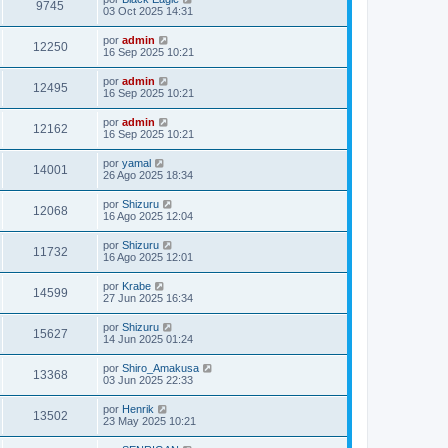
9745
03 Oct 2025 14:31
por
admin
12250
16 Sep 2025 10:21
por
admin
12495
16 Sep 2025 10:21
por
admin
12162
16 Sep 2025 10:21
por
yamal
14001
26 Ago 2025 18:34
por
Shizuru
12068
16 Ago 2025 12:04
por
Shizuru
11732
16 Ago 2025 12:01
por
Krabe
14599
27 Jun 2025 16:34
por
Shizuru
15627
14 Jun 2025 01:24
por
Shiro_Amakusa
13368
03 Jun 2025 22:33
por
Henrik
13502
23 May 2025 10:21