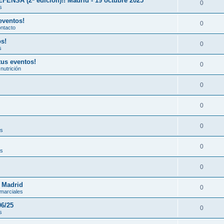
A (2ª edición)!! Madrid - 19 octubre 2025
0
s
eventos!
0
ontacto
os!
0
s
tus eventos!
0
nutrición
0
0
0
es
0
es
0
n Madrid
0
 marciales
06/25
0
s