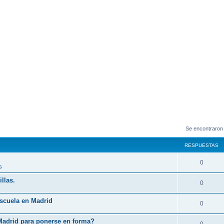
Se encontraron
RESPUESTAS
0
s
llas.
0
Escuela en Madrid
0
Madrid para ponerse en forma?