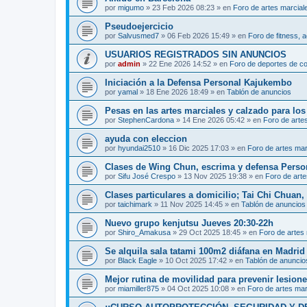
por
migumo
»
23 Feb 2026 08:23
» en
Foro de artes marcial
Pseudoejercicio
por
Salvusmed7
»
06 Feb 2026 15:49
» en
Foro de fitness, a
USUARIOS REGISTRADOS SIN ANUNCIOS
por
admin
»
22 Ene 2026 14:52
» en
Foro de deportes de c
Iniciación a la Defensa Personal Kajukembo
por
yamal
»
18 Ene 2026 18:49
» en
Tablón de anuncios
Pesas en las artes marciales y calzado para lo
por
StephenCardona
»
14 Ene 2026 05:42
» en
Foro de arte
ayuda con eleccion
por
hyundai2510
»
16 Dic 2025 17:03
» en
Foro de artes mar
Clases de Wing Chun, escrima y defensa Perso
por
Sifu José Crespo
»
13 Nov 2025 19:38
» en
Foro de arte
Clases particulares a domicilio; Tai Chi Chuan
por
taichimark
»
11 Nov 2025 14:45
» en
Tablón de anuncios
Nuevo grupo kenjutsu Jueves 20:30-22h
por
Shiro_Amakusa
»
29 Oct 2025 18:45
» en
Foro de artes
Se alquila sala tatami 100m2 diáfana en Madrid 
por
Black Eagle
»
10 Oct 2025 17:42
» en
Tablón de anuncio
Mejor rutina de movilidad para prevenir lesion
por
miamiller875
»
04 Oct 2025 10:08
» en
Foro de artes mar