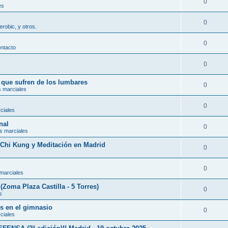
0
es
0
erobic, y otros.
0
ontacto
0
s que sufren de los lumbares
0
s marciales
0
ciales
nal
0
s marciales
, Chi Kung y Meditación en Madrid
0
0
 marciales
(Zoma Plaza Castilla - 5 Torres)
0
s
es en el gimnasio
0
ciales