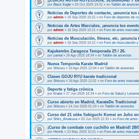
¡¡CURSO AUTOPROTECCIÓN, SEGURIDAD Y DEFENS
por
Black Eagle
»
03 Oct 2025 14:31
» en
Tablón de anuncio
Noticias de Deportes de contacto, ¡anuncia tus 
por
admin
»
16 Sep 2025 10:21
» en
Foro de deportes de c
Noticias de Artes Marciales, ¡anuncia tus event
por
admin
»
16 Sep 2025 10:21
» en
Foro de artes marciale
Noticias de Musculación, fitness, etc, ¡anuncia 
por
admin
»
16 Sep 2025 10:21
» en
Foro de musculación y 
Kajukembo Zaragoza Temporada 25 / 26.
por
yamal
»
26 Ago 2025 18:34
» en
Tablón de anuncios
Nueva Temporda Karate Madrid
por
Shizuru
»
16 Ago 2025 12:04
» en
Tablón de anuncios
Clases GOJU RYU karate tradicional
por
Shizuru
»
16 Ago 2025 12:01
» en
Foro de artes marcial
Deporte y fatiga crónica
por
Krabe
»
27 Jun 2025 16:34
» en
Foro de Salud y Lesion
Curso abierto en Madrid, KarateDo Tradicional
por
Shizuru
»
14 Jun 2025 01:24
» en
Tablón de anuncios
Curso del 21 sōke Sekiguchi Komei en Julio e
por
Shiro_Amakusa
»
03 Jun 2025 22:33
» en
Foro de artes
¡Curso de combate con cuchillo en Madrid! 28/
por
Henrik
»
23 May 2025 10:21
» en
Foro de artes marciale