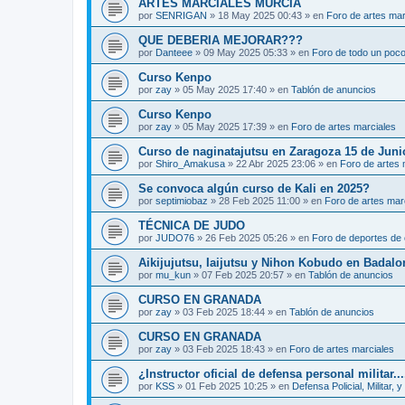
ARTES MARCIALES MURCIA
por
SENRIGAN
»
18 May 2025 00:43
» en
Foro de artes mar
QUE DEBERIA MEJORAR???
por
Danteee
»
09 May 2025 05:33
» en
Foro de todo un poc
Curso Kenpo
por
zay
»
05 May 2025 17:40
» en
Tablón de anuncios
Curso Kenpo
por
zay
»
05 May 2025 17:39
» en
Foro de artes marciales
Curso de naginatajutsu en Zaragoza 15 de Juni
por
Shiro_Amakusa
»
22 Abr 2025 23:06
» en
Foro de artes 
Se convoca algún curso de Kali en 2025?
por
septimiobaz
»
28 Feb 2025 11:00
» en
Foro de artes mar
TÉCNICA DE JUDO
por
JUDO76
»
26 Feb 2025 05:26
» en
Foro de deportes de 
Aikijujutsu, Iaijutsu y Nihon Kobudo en Badalo
por
mu_kun
»
07 Feb 2025 20:57
» en
Tablón de anuncios
CURSO EN GRANADA
por
zay
»
03 Feb 2025 18:44
» en
Tablón de anuncios
CURSO EN GRANADA
por
zay
»
03 Feb 2025 18:43
» en
Foro de artes marciales
¿Instructor oficial de defensa personal militar...
por
KSS
»
01 Feb 2025 10:25
» en
Defensa Policial, Militar, y