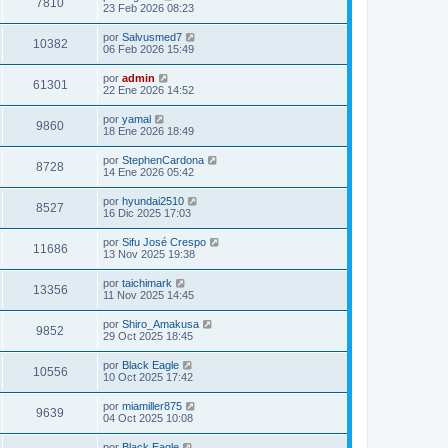
7810
23 Feb 2026 08:23
por
Salvusmed7
10382
06 Feb 2026 15:49
por
admin
61301
22 Ene 2026 14:52
por
yamal
9860
18 Ene 2026 18:49
por
StephenCardona
8728
14 Ene 2026 05:42
por
hyundai2510
8527
16 Dic 2025 17:03
por
Sifu José Crespo
11686
13 Nov 2025 19:38
por
taichimark
13356
11 Nov 2025 14:45
por
Shiro_Amakusa
9852
29 Oct 2025 18:45
por
Black Eagle
10556
10 Oct 2025 17:42
por
miamiller875
9639
04 Oct 2025 10:08
por
Black Eagle