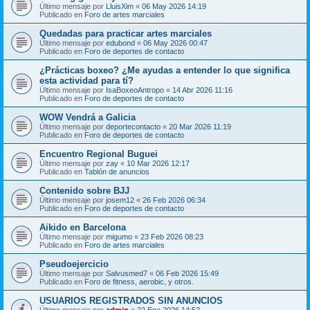
Último mensaje por
LluisXim
«
06 May 2026 14:19
Publicado en
Foro de artes marciales
Quedadas para practicar artes marciales
Último mensaje por
edubond
«
06 May 2026 00:47
Publicado en
Foro de deportes de contacto
¿Prácticas boxeo? ¿Me ayudas a entender lo que significa
esta actividad para tí?
Último mensaje por
IsaBoxeoAntropo
«
14 Abr 2026 11:16
Publicado en
Foro de deportes de contacto
WOW Vendrá a Galicia
Último mensaje por
deportecontacto
«
20 Mar 2026 11:19
Publicado en
Foro de deportes de contacto
Encuentro Regional Buguei
Último mensaje por
zay
«
10 Mar 2026 12:17
Publicado en
Tablón de anuncios
Contenido sobre BJJ
Último mensaje por
josem12
«
26 Feb 2026 06:34
Publicado en
Foro de deportes de contacto
Aikido en Barcelona
Último mensaje por
migumo
«
23 Feb 2026 08:23
Publicado en
Foro de artes marciales
Pseudoejercicio
Último mensaje por
Salvusmed7
«
06 Feb 2026 15:49
Publicado en
Foro de fitness, aerobic, y otros.
USUARIOS REGISTRADOS SIN ANUNCIOS
Último mensaje por
admin
«
22 Ene 2026 14:52