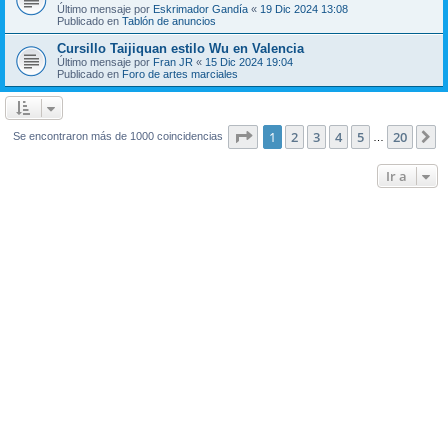
Último mensaje por
Eskrimador Gandía
«
19 Dic 2024 13:08
Publicado en
Tablón de anuncios
Cursillo Taijiquan estilo Wu en Valencia
Último mensaje por
Fran JR
«
15 Dic 2024 19:04
Publicado en
Foro de artes marciales
Página
1
de
20
1
2
3
4
5
20
S
Se encontraron más de 1000 coincidencias
…
Ir a