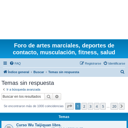
Foro de artes marciales, deportes de
contacto, musculación, fitness, salud
FAQ
Registrarse
Identificarse
B
Índice general
Buscar
Temas sin respuesta
u
Temas sin respuesta
s
Ir a búsqueda avanzada
c
Buscar
Búsqueda avanzada
a
Página
1
de
20
1
2
3
4
5
20
S
Se encontraron más de 1000 coincidencias
r
…
Temas
Curso Wu Taijiquan libre.