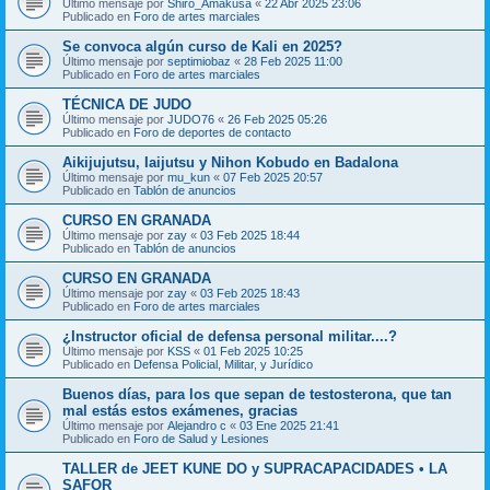
Último mensaje por
Shiro_Amakusa
«
22 Abr 2025 23:06
Publicado en
Foro de artes marciales
Se convoca algún curso de Kali en 2025?
Último mensaje por
septimiobaz
«
28 Feb 2025 11:00
Publicado en
Foro de artes marciales
TÉCNICA DE JUDO
Último mensaje por
JUDO76
«
26 Feb 2025 05:26
Publicado en
Foro de deportes de contacto
Aikijujutsu, Iaijutsu y Nihon Kobudo en Badalona
Último mensaje por
mu_kun
«
07 Feb 2025 20:57
Publicado en
Tablón de anuncios
CURSO EN GRANADA
Último mensaje por
zay
«
03 Feb 2025 18:44
Publicado en
Tablón de anuncios
CURSO EN GRANADA
Último mensaje por
zay
«
03 Feb 2025 18:43
Publicado en
Foro de artes marciales
¿Instructor oficial de defensa personal militar....?
Último mensaje por
KSS
«
01 Feb 2025 10:25
Publicado en
Defensa Policial, Militar, y Jurídico
Buenos días, para los que sepan de testosterona, que tan
mal estás estos exámenes, gracias
Último mensaje por
Alejandro c
«
03 Ene 2025 21:41
Publicado en
Foro de Salud y Lesiones
TALLER de JEET KUNE DO y SUPRACAPACIDADES • LA
SAFOR