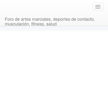
T
o
g
Foro de artes marciales, deportes de contacto,
g
musculación, fitness, salud
l
e
n
a
v
i
g
a
t
i
o
n