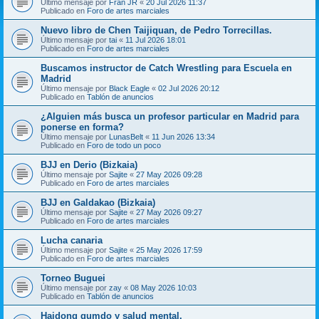
Último mensaje por
Fran JR
«
20 Jul 2026 11:37
Publicado en
Foro de artes marciales
Nuevo libro de Chen Taijiquan, de Pedro Torrecillas.
Último mensaje por
tai
«
11 Jul 2026 18:01
Publicado en
Foro de artes marciales
Buscamos instructor de Catch Wrestling para Escuela en
Madrid
Último mensaje por
Black Eagle
«
02 Jul 2026 20:12
Publicado en
Tablón de anuncios
¿Alguien más busca un profesor particular en Madrid para
ponerse en forma?
Último mensaje por
LunasBelt
«
11 Jun 2026 13:34
Publicado en
Foro de todo un poco
BJJ en Derio (Bizkaia)
Último mensaje por
Sajite
«
27 May 2026 09:28
Publicado en
Foro de artes marciales
BJJ en Galdakao (Bizkaia)
Último mensaje por
Sajite
«
27 May 2026 09:27
Publicado en
Foro de artes marciales
Lucha canaria
Último mensaje por
Sajite
«
25 May 2026 17:59
Publicado en
Foro de artes marciales
Torneo Buguei
Último mensaje por
zay
«
08 May 2026 10:03
Publicado en
Tablón de anuncios
Haidong gumdo y salud mental.