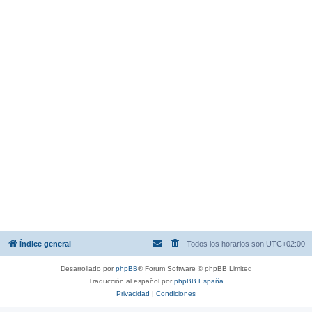
Índice general
Todos los horarios son
UTC+02:00
Desarrollado por
phpBB
® Forum Software © phpBB Limited
Traducción al español por
phpBB España
Privacidad
|
Condiciones