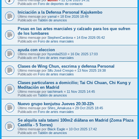
Publicado en
Foro de deportes de contacto
Iniciación a la Defensa Personal Kajukembo
Último mensaje por
yamal
«
18 Ene 2026 18:49
Publicado en
Tablón de anuncios
Pesas en las artes marciales y calzado para los que sufren
de los lumbares
Último mensaje por
StephenCardona
«
14 Ene 2026 05:42
Publicado en
Foro de artes marciales
ayuda con eleccion
Último mensaje por
hyundai2510
«
16 Dic 2025 17:03
Publicado en
Foro de artes marciales
Clases de Wing Chun, escrima y defensa Personal
Último mensaje por
Sifu José Crespo
«
13 Nov 2025 19:38
Publicado en
Foro de artes marciales
Clases particulares a domicilio; Tai Chi Chuan, Chi Kung y
Meditación en Madrid
Último mensaje por
taichimark
«
11 Nov 2025 14:45
Publicado en
Tablón de anuncios
Nuevo grupo kenjutsu Jueves 20:30-22h
Último mensaje por
Shiro_Amakusa
«
29 Oct 2025 18:45
Publicado en
Foro de artes marciales
Se alquila sala tatami 100m2 diáfana en Madrid (Zoma Plaza
Castilla - 5 Torres)
Último mensaje por
Black Eagle
«
10 Oct 2025 17:42
Publicado en
Tablón de anuncios