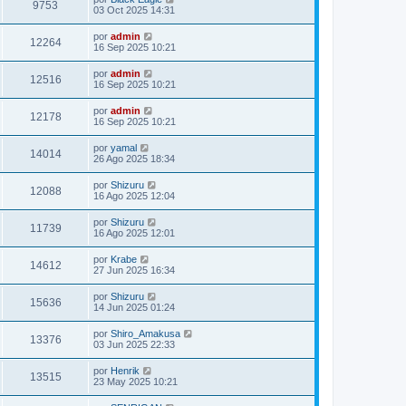
9753
03 Oct 2025 14:31
por
admin
12264
16 Sep 2025 10:21
por
admin
12516
16 Sep 2025 10:21
por
admin
12178
16 Sep 2025 10:21
por
yamal
14014
26 Ago 2025 18:34
por
Shizuru
12088
16 Ago 2025 12:04
por
Shizuru
11739
16 Ago 2025 12:01
por
Krabe
14612
27 Jun 2025 16:34
por
Shizuru
15636
14 Jun 2025 01:24
por
Shiro_Amakusa
13376
03 Jun 2025 22:33
por
Henrik
13515
23 May 2025 10:21