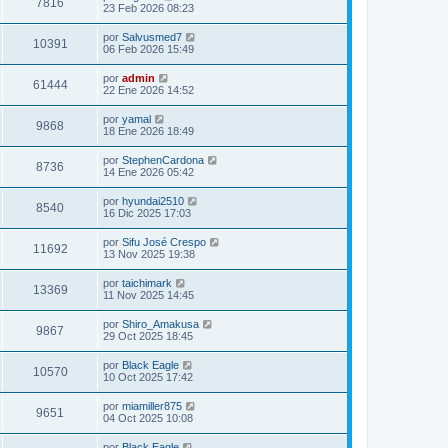
7816
23 Feb 2026 08:23
por
Salvusmed7
10391
06 Feb 2026 15:49
por
admin
61444
22 Ene 2026 14:52
por
yamal
9868
18 Ene 2026 18:49
por
StephenCardona
8736
14 Ene 2026 05:42
por
hyundai2510
8540
16 Dic 2025 17:03
por
Sifu José Crespo
11692
13 Nov 2025 19:38
por
taichimark
13369
11 Nov 2025 14:45
por
Shiro_Amakusa
9867
29 Oct 2025 18:45
por
Black Eagle
10570
10 Oct 2025 17:42
por
miamiller875
9651
04 Oct 2025 10:08
por
Black Eagle