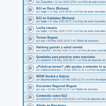
por
LunasBelt
»
11 Jun 2026 13:34
» en
Foro de todo un poc
BJJ en Derio (Bizkaia)
por
Sajite
»
27 May 2026 09:28
» en
Foro de artes marciales
BJJ en Galdakao (Bizkaia)
por
Sajite
»
27 May 2026 09:27
» en
Foro de artes marciales
Lucha canaria
por
Sajite
»
25 May 2026 17:59
» en
Foro de artes marciales
Torneo Buguei
por
zay
»
08 May 2026 10:03
» en
Tablón de anuncios
Haidong gumdo y salud mental.
por
LluisXim
»
06 May 2026 14:19
» en
Foro de artes marcia
Quedadas para practicar artes marciales
por
edubond
»
06 May 2026 00:47
» en
Foro de deportes de
¿Prácticas boxeo? ¿Me ayudas a entender lo que 
por
IsaBoxeoAntropo
»
14 Abr 2026 11:16
» en
Foro de depo
WOW Vendrá a Galicia
por
deportecontacto
»
20 Mar 2026 11:19
» en
Foro de depor
Encuentro Regional Buguei
por
zay
»
10 Mar 2026 12:17
» en
Tablón de anuncios
Contenido sobre BJJ
por
josem12
»
26 Feb 2026 06:34
» en
Foro de deportes de 
Aikido en Barcelona