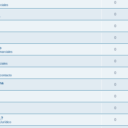
0
ciales
0
o
0
0
o
0
marciales
0
ciales
0
contacto
na
0
0
0
.?
0
 Jurídico