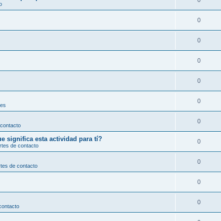
0
o
0
0
0
0
0
les
0
 contacto
significa esta actividad para tí?
0
rtes de contacto
0
tes de contacto
0
0
contacto