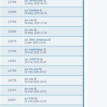
por
SENRIGAN
12788
18 May 2025 00:43
por
Danteee
16398
09 May 2025 05:33
por
zay
13786
05 May 2025 17:40
por
zay
13306
05 May 2025 17:39
por
Shiro_Amakusa
13275
22 Abr 2025 23:06
por
septimiobaz
13746
28 Feb 2025 11:00
por
JUDO76
14581
26 Feb 2025 05:26
por
mu_kun
14780
07 Feb 2025 20:57
por
zay
14278
03 Feb 2025 18:44
por
zay
13747
03 Feb 2025 18:43
por
KSS
20357
01 Feb 2025 10:25