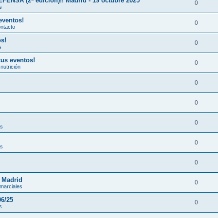
A (2ª edición)!! Madrid - 19 octubre 2025
0
s
eventos!
0
ontacto
os!
0
s
tus eventos!
0
nutrición
0
0
0
es
0
es
0
n Madrid
0
 marciales
06/25
0
s