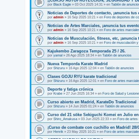
¡¡CURSO AUTOPROTECCIÓN, SEGURIDAD Y DEFENS
por
Black Eagle
»
03 Oct 2025 14:31
» en
Tablón de anuncio
Noticias de Deportes de contacto, ¡anuncia tus 
por
admin
»
16 Sep 2025 10:21
» en
Foro de deportes de c
Noticias de Artes Marciales, ¡anuncia tus event
por
admin
»
16 Sep 2025 10:21
» en
Foro de artes marciale
Noticias de Musculación, fitness, etc, ¡anuncia 
por
admin
»
16 Sep 2025 10:21
» en
Foro de musculación y 
Kajukembo Zaragoza Temporada 25 / 26.
por
yamal
»
26 Ago 2025 18:34
» en
Tablón de anuncios
Nueva Temporda Karate Madrid
por
Shizuru
»
16 Ago 2025 12:04
» en
Tablón de anuncios
Clases GOJU RYU karate tradicional
por
Shizuru
»
16 Ago 2025 12:01
» en
Foro de artes marcial
Deporte y fatiga crónica
por
Krabe
»
27 Jun 2025 16:34
» en
Foro de Salud y Lesion
Curso abierto en Madrid, KarateDo Tradicional
por
Shizuru
»
14 Jun 2025 01:24
» en
Tablón de anuncios
Curso del 21 sōke Sekiguchi Komei en Julio e
por
Shiro_Amakusa
»
03 Jun 2025 22:33
» en
Foro de artes
¡Curso de combate con cuchillo en Madrid! 28/
por
Henrik
»
23 May 2025 10:21
» en
Foro de artes marciale