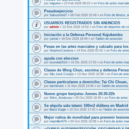
por
migumo
»
23 Feb 2026 08:23
» en
Foro de artes marcial
Pseudoejercicio
por
Salvusmed7
»
06 Feb 2026 15:49
» en
Foro de fitness, a
USUARIOS REGISTRADOS SIN ANUNCIOS
por
admin
»
22 Ene 2026 14:52
» en
Foro de deportes de c
Iniciación a la Defensa Personal Kajukembo
por
yamal
»
18 Ene 2026 18:49
» en
Tablón de anuncios
Pesas en las artes marciales y calzado para lo
por
StephenCardona
»
14 Ene 2026 05:42
» en
Foro de arte
ayuda con eleccion
por
hyundai2510
»
16 Dic 2025 17:03
» en
Foro de artes mar
Clases de Wing Chun, escrima y defensa Perso
por
Sifu José Crespo
»
13 Nov 2025 19:38
» en
Foro de arte
Clases particulares a domicilio; Tai Chi Chuan
por
taichimark
»
11 Nov 2025 14:45
» en
Tablón de anuncios
Nuevo grupo kenjutsu Jueves 20:30-22h
por
Shiro_Amakusa
»
29 Oct 2025 18:45
» en
Foro de artes
Se alquila sala tatami 100m2 diáfana en Madrid 
por
Black Eagle
»
10 Oct 2025 17:42
» en
Tablón de anuncio
Mejor rutina de movilidad para prevenir lesion
por
miamiller875
»
04 Oct 2025 10:08
» en
Foro de artes mar