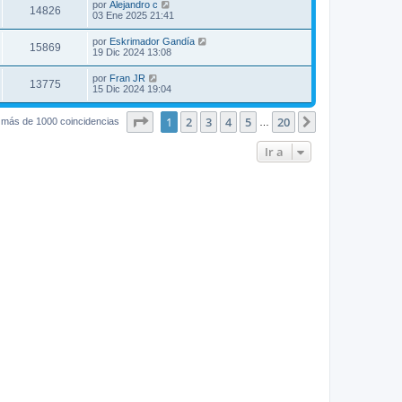
por
Alejandro c
14826
03 Ene 2025 21:41
por
Eskrimador Gandía
15869
19 Dic 2024 13:08
por
Fran JR
13775
15 Dic 2024 19:04
Página
1
de
20
1
2
3
4
5
20
Siguiente
 más de 1000 coincidencias
…
Ir a