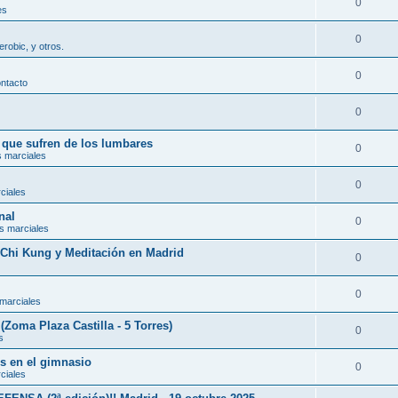
0
es
0
erobic, y otros.
0
ontacto
0
s que sufren de los lumbares
0
s marciales
0
ciales
nal
0
s marciales
, Chi Kung y Meditación en Madrid
0
0
 marciales
(Zoma Plaza Castilla - 5 Torres)
0
s
es en el gimnasio
0
ciales