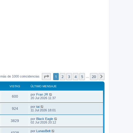
Página
1
de
20
1
2
3
4
5
20
Siguiente
 más de 1000 coincidencias
…
VISTAS
ÚLTIMO MENSAJE
por
Fran JR
600
20 Jul 2026 11:37
por
tai
924
11 Jul 2026 18:01
por
Black Eagle
3829
02 Jul 2026 20:12
por
LunasBelt