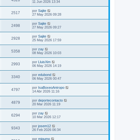
4328
11 Jun 2026 13:34
por
Sajite
2517
27 May 2026 09:28
por
Sajite
2498
27 May 2026 09:27
por
Sajite
2928
25 May 2026 17:59
por
zay
5358
08 May 2026 10:03
por
LluisXim
2993
06 May 2026 14:19
por
edubond
3340
06 May 2026 00:47
por
IsaBoxeoAntropo
4797
14 Abr 2026 11:16
por
deportecontacto
4879
20 Mar 2026 11:19
por
zay
6294
10 Mar 2026 12:17
por
josem12
9343
26 Feb 2026 06:34
por
migumo