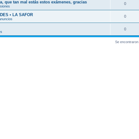
a, que tan mal estás estos exámenes, gracias
0
esiones
DES • LA SAFOR
0
anuncios
0
es
Se encontraron