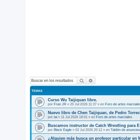
Buscar
Búsqueda avanzada
TEMAS
Curso Wu Taijiquan libre.
por
Fran JR
»
20 Jul 2026 11:37
» en
Foro de artes marciale
Nuevo libro de Chen Taijiquan, de Pedro Torreci
por
tai
»
11 Jul 2026 18:01
» en
Foro de artes marciales
Buscamos instructor de Catch Wrestling para 
por
Black Eagle
»
02 Jul 2026 20:12
» en
Tablón de anuncios
¿Alguien más busca un profesor particular en 