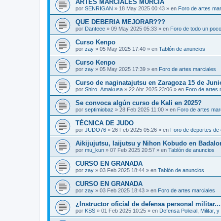
ARTES MARCIALES MURCIA
por
SENRIGAN
»
18 May 2025 00:43
» en
Foro de artes mar
QUE DEBERIA MEJORAR???
por
Danteee
»
09 May 2025 05:33
» en
Foro de todo un poc
Curso Kenpo
por
zay
»
05 May 2025 17:40
» en
Tablón de anuncios
Curso Kenpo
por
zay
»
05 May 2025 17:39
» en
Foro de artes marciales
Curso de naginatajutsu en Zaragoza 15 de Juni
por
Shiro_Amakusa
»
22 Abr 2025 23:06
» en
Foro de artes 
Se convoca algún curso de Kali en 2025?
por
septimiobaz
»
28 Feb 2025 11:00
» en
Foro de artes mar
TÉCNICA DE JUDO
por
JUDO76
»
26 Feb 2025 05:26
» en
Foro de deportes de 
Aikijujutsu, Iaijutsu y Nihon Kobudo en Badalo
por
mu_kun
»
07 Feb 2025 20:57
» en
Tablón de anuncios
CURSO EN GRANADA
por
zay
»
03 Feb 2025 18:44
» en
Tablón de anuncios
CURSO EN GRANADA
por
zay
»
03 Feb 2025 18:43
» en
Foro de artes marciales
¿Instructor oficial de defensa personal militar...
por
KSS
»
01 Feb 2025 10:25
» en
Defensa Policial, Militar, y