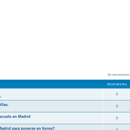
Se encontraron
RESPUESTAS
0
s
llas.
0
Escuela en Madrid
0
Madrid para ponerse en forma?