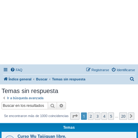
FAQ
Registrarse
Identificarse
B
Índice general
Buscar
Temas sin respuesta
u
Temas sin respuesta
s
Ir a búsqueda avanzada
c
Buscar
Búsqueda avanzada
a
Página
1
de
20
1
2
3
4
5
20
S
Se encontraron más de 1000 coincidencias
r
…
Temas
Curso Wu Taijiquan libre.