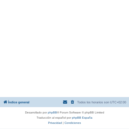
Índice general
Todos los horarios son
UTC+02:00
Desarrollado por
phpBB
® Forum Software © phpBB Limited
Traducción al español por
phpBB España
Privacidad
|
Condiciones