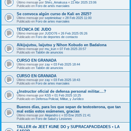
Último mensaje por
Shiro_Amakusa
«
22 Abr 2025 23:06
Publicado en
Foro de artes marciales
Se convoca algún curso de Kali en 2025?
Último mensaje por
septimiobaz
«
28 Feb 2025 11:00
Publicado en
Foro de artes marciales
TÉCNICA DE JUDO
Último mensaje por
JUDO76
«
26 Feb 2025 05:26
Publicado en
Foro de deportes de contacto
Aikijujutsu, Iaijutsu y Nihon Kobudo en Badalona
Último mensaje por
mu_kun
«
07 Feb 2025 20:57
Publicado en
Tablón de anuncios
CURSO EN GRANADA
Último mensaje por
zay
«
03 Feb 2025 18:44
Publicado en
Tablón de anuncios
CURSO EN GRANADA
Último mensaje por
zay
«
03 Feb 2025 18:43
Publicado en
Foro de artes marciales
¿Instructor oficial de defensa personal militar....?
Último mensaje por
KSS
«
01 Feb 2025 10:25
Publicado en
Defensa Policial, Militar, y Jurídico
Buenos días, para los que sepan de testosterona, que tan
mal estás estos exámenes, gracias
Último mensaje por
Alejandro c
«
03 Ene 2025 21:41
Publicado en
Foro de Salud y Lesiones
TALLER de JEET KUNE DO y SUPRACAPACIDADES • LA