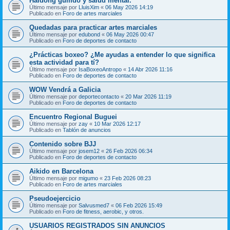
Haidong gumdo y salud mental.
Último mensaje por
LluisXim
«
06 May 2026 14:19
Publicado en
Foro de artes marciales
Quedadas para practicar artes marciales
Último mensaje por
edubond
«
06 May 2026 00:47
Publicado en
Foro de deportes de contacto
¿Prácticas boxeo? ¿Me ayudas a entender lo que significa
esta actividad para tí?
Último mensaje por
IsaBoxeoAntropo
«
14 Abr 2026 11:16
Publicado en
Foro de deportes de contacto
WOW Vendrá a Galicia
Último mensaje por
deportecontacto
«
20 Mar 2026 11:19
Publicado en
Foro de deportes de contacto
Encuentro Regional Buguei
Último mensaje por
zay
«
10 Mar 2026 12:17
Publicado en
Tablón de anuncios
Contenido sobre BJJ
Último mensaje por
josem12
«
26 Feb 2026 06:34
Publicado en
Foro de deportes de contacto
Aikido en Barcelona
Último mensaje por
migumo
«
23 Feb 2026 08:23
Publicado en
Foro de artes marciales
Pseudoejercicio
Último mensaje por
Salvusmed7
«
06 Feb 2026 15:49
Publicado en
Foro de fitness, aerobic, y otros.
USUARIOS REGISTRADOS SIN ANUNCIOS