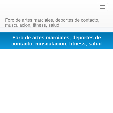
T
o
g
Foro de artes marciales, deportes de contacto,
g
musculación, fitness, salud
l
e
Foro de artes marciales, deportes de
n
a
contacto, musculación, fitness, salud
v
i
g
a
t
i
o
n