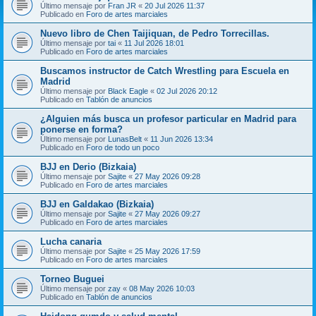
Último mensaje por
Fran JR
«
20 Jul 2026 11:37
Publicado en
Foro de artes marciales
Nuevo libro de Chen Taijiquan, de Pedro Torrecillas.
Último mensaje por
tai
«
11 Jul 2026 18:01
Publicado en
Foro de artes marciales
Buscamos instructor de Catch Wrestling para Escuela en
Madrid
Último mensaje por
Black Eagle
«
02 Jul 2026 20:12
Publicado en
Tablón de anuncios
¿Alguien más busca un profesor particular en Madrid para
ponerse en forma?
Último mensaje por
LunasBelt
«
11 Jun 2026 13:34
Publicado en
Foro de todo un poco
BJJ en Derio (Bizkaia)
Último mensaje por
Sajite
«
27 May 2026 09:28
Publicado en
Foro de artes marciales
BJJ en Galdakao (Bizkaia)
Último mensaje por
Sajite
«
27 May 2026 09:27
Publicado en
Foro de artes marciales
Lucha canaria
Último mensaje por
Sajite
«
25 May 2026 17:59
Publicado en
Foro de artes marciales
Torneo Buguei
Último mensaje por
zay
«
08 May 2026 10:03
Publicado en
Tablón de anuncios