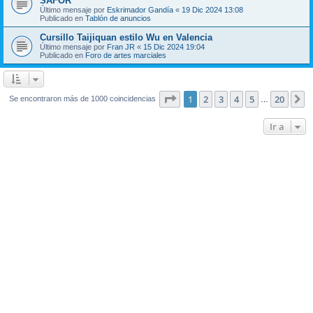
SAFOR
Último mensaje por
Eskrimador Gandía
«
19 Dic 2024 13:08
Publicado en
Tablón de anuncios
Cursillo Taijiquan estilo Wu en Valencia
Último mensaje por
Fran JR
«
15 Dic 2024 19:04
Publicado en
Foro de artes marciales
Página
1
de
20
1
2
3
4
5
20
S
Se encontraron más de 1000 coincidencias
…
Ir a