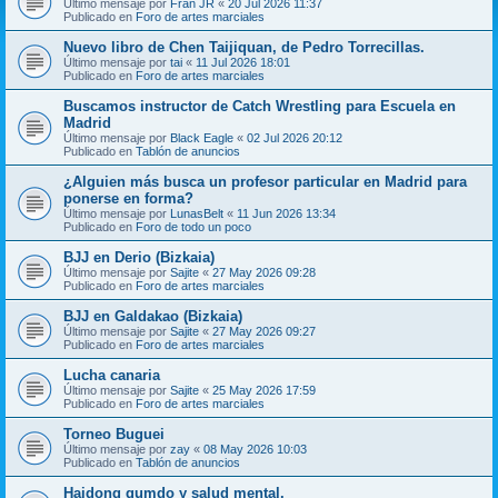
Último mensaje por
Fran JR
«
20 Jul 2026 11:37
Publicado en
Foro de artes marciales
Nuevo libro de Chen Taijiquan, de Pedro Torrecillas.
Último mensaje por
tai
«
11 Jul 2026 18:01
Publicado en
Foro de artes marciales
Buscamos instructor de Catch Wrestling para Escuela en
Madrid
Último mensaje por
Black Eagle
«
02 Jul 2026 20:12
Publicado en
Tablón de anuncios
¿Alguien más busca un profesor particular en Madrid para
ponerse en forma?
Último mensaje por
LunasBelt
«
11 Jun 2026 13:34
Publicado en
Foro de todo un poco
BJJ en Derio (Bizkaia)
Último mensaje por
Sajite
«
27 May 2026 09:28
Publicado en
Foro de artes marciales
BJJ en Galdakao (Bizkaia)
Último mensaje por
Sajite
«
27 May 2026 09:27
Publicado en
Foro de artes marciales
Lucha canaria
Último mensaje por
Sajite
«
25 May 2026 17:59
Publicado en
Foro de artes marciales
Torneo Buguei
Último mensaje por
zay
«
08 May 2026 10:03
Publicado en
Tablón de anuncios
Haidong gumdo y salud mental.