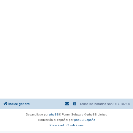
Índice general
Todos los horarios son
UTC+02:00
Desarrollado por
phpBB
® Forum Software © phpBB Limited
Traducción al español por
phpBB España
Privacidad
|
Condiciones