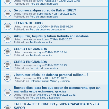
Último mensaje por
Shiro_Amakusa
«
22 Abr 2025 23:06
Publicado en
Foro de artes marciales
Se convoca algún curso de Kali en 2025?
Último mensaje por
septimiobaz
«
28 Feb 2025 11:00
Publicado en
Foro de artes marciales
TÉCNICA DE JUDO
Último mensaje por
JUDO76
«
26 Feb 2025 05:26
Publicado en
Foro de deportes de contacto
Aikijujutsu, Iaijutsu y Nihon Kobudo en Badalona
Último mensaje por
mu_kun
«
07 Feb 2025 20:57
Publicado en
Tablón de anuncios
CURSO EN GRANADA
Último mensaje por
zay
«
03 Feb 2025 18:44
Publicado en
Tablón de anuncios
CURSO EN GRANADA
Último mensaje por
zay
«
03 Feb 2025 18:43
Publicado en
Foro de artes marciales
¿Instructor oficial de defensa personal militar....?
Último mensaje por
KSS
«
01 Feb 2025 10:25
Publicado en
Defensa Policial, Militar, y Jurídico
Buenos días, para los que sepan de testosterona, que tan
mal estás estos exámenes, gracias
Último mensaje por
Alejandro c
«
03 Ene 2025 21:41
Publicado en
Foro de Salud y Lesiones
TALLER de JEET KUNE DO y SUPRACAPACIDADES • LA
SAFOR