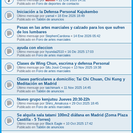
Publicado en
Foro de deportes de contacto
Iniciación a la Defensa Personal Kajukembo
Último mensaje por
yamal
«
18 Ene 2026 18:49
Publicado en
Tablón de anuncios
Pesas en las artes marciales y calzado para los que sufren
de los lumbares
Último mensaje por
StephenCardona
«
14 Ene 2026 05:42
Publicado en
Foro de artes marciales
ayuda con eleccion
Último mensaje por
hyundai2510
«
16 Dic 2025 17:03
Publicado en
Foro de artes marciales
Clases de Wing Chun, escrima y defensa Personal
Último mensaje por
Sifu José Crespo
«
13 Nov 2025 19:38
Publicado en
Foro de artes marciales
Clases particulares a domicilio; Tai Chi Chuan, Chi Kung y
Meditación en Madrid
Último mensaje por
taichimark
«
11 Nov 2025 14:45
Publicado en
Tablón de anuncios
Nuevo grupo kenjutsu Jueves 20:30-22h
Último mensaje por
Shiro_Amakusa
«
29 Oct 2025 18:45
Publicado en
Foro de artes marciales
Se alquila sala tatami 100m2 diáfana en Madrid (Zoma Plaza
Castilla - 5 Torres)
Último mensaje por
Black Eagle
«
10 Oct 2025 17:42
Publicado en
Tablón de anuncios