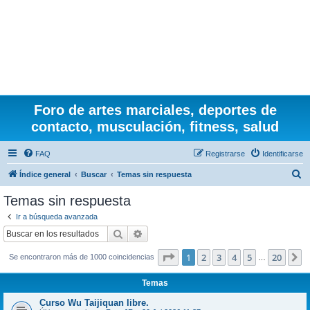
Foro de artes marciales, deportes de
contacto, musculación, fitness, salud
FAQ
Registrarse
Identificarse
B
Índice general
Buscar
Temas sin respuesta
u
Temas sin respuesta
s
Ir a búsqueda avanzada
c
Buscar
Búsqueda avanzada
a
Página
1
de
20
1
2
3
4
5
20
S
Se encontraron más de 1000 coincidencias
r
…
Temas
Curso Wu Taijiquan libre.