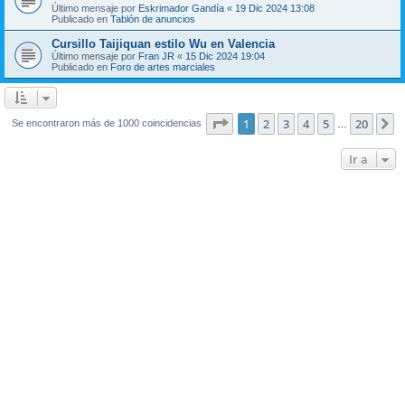
Último mensaje por
Eskrimador Gandía
«
19 Dic 2024 13:08
Publicado en
Tablón de anuncios
Cursillo Taijiquan estilo Wu en Valencia
Último mensaje por
Fran JR
«
15 Dic 2024 19:04
Publicado en
Foro de artes marciales
Página
1
de
20
1
2
3
4
5
20
S
Se encontraron más de 1000 coincidencias
…
Ir a