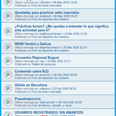
Último mensaje por
LluisXim
«
06 May 2026 14:19
Publicado en
Foro de artes marciales
Quedadas para practicar artes marciales
Último mensaje por
edubond
«
06 May 2026 00:47
Publicado en
Foro de deportes de contacto
¿Prácticas boxeo? ¿Me ayudas a entender lo que significa
esta actividad para tí?
Último mensaje por
IsaBoxeoAntropo
«
14 Abr 2026 11:16
Publicado en
Foro de deportes de contacto
WOW Vendrá a Galicia
Último mensaje por
deportecontacto
«
20 Mar 2026 11:19
Publicado en
Foro de deportes de contacto
Encuentro Regional Buguei
Último mensaje por
zay
«
10 Mar 2026 12:17
Publicado en
Tablón de anuncios
Contenido sobre BJJ
Último mensaje por
josem12
«
26 Feb 2026 06:34
Publicado en
Foro de deportes de contacto
Aikido en Barcelona
Último mensaje por
migumo
«
23 Feb 2026 08:23
Publicado en
Foro de artes marciales
Pseudoejercicio
Último mensaje por
Salvusmed7
«
06 Feb 2026 15:49
Publicado en
Foro de fitness, aerobic, y otros.
USUARIOS REGISTRADOS SIN ANUNCIOS
Último mensaje por
admin
«
22 Ene 2026 14:52