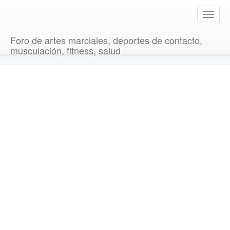
T
o
g
Foro de artes marciales, deportes de contacto,
g
musculación, fitness, salud
l
e
n
a
v
i
g
a
t
i
o
n