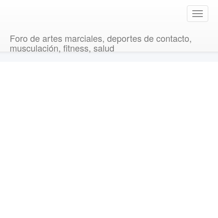
T
o
g
Foro de artes marciales, deportes de contacto,
g
musculación, fitness, salud
l
e
n
a
v
i
g
a
t
i
o
n