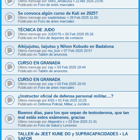
Último mensaje por
Shiro_Amakusa
«
22 Abr 2025 23:06
Publicado en
Foro de artes marciales
Se convoca algún curso de Kali en 2025?
Último mensaje por
septimiobaz
«
28 Feb 2025 11:00
Publicado en
Foro de artes marciales
TÉCNICA DE JUDO
Último mensaje por
JUDO76
«
26 Feb 2025 05:26
Publicado en
Foro de deportes de contacto
Aikijujutsu, Iaijutsu y Nihon Kobudo en Badalona
Último mensaje por
mu_kun
«
07 Feb 2025 20:57
Publicado en
Tablón de anuncios
CURSO EN GRANADA
Último mensaje por
zay
«
03 Feb 2025 18:44
Publicado en
Tablón de anuncios
CURSO EN GRANADA
Último mensaje por
zay
«
03 Feb 2025 18:43
Publicado en
Foro de artes marciales
¿Instructor oficial de defensa personal militar....?
Último mensaje por
KSS
«
01 Feb 2025 10:25
Publicado en
Defensa Policial, Militar, y Jurídico
Buenos días, para los que sepan de testosterona, que tan
mal estás estos exámenes, gracias
Último mensaje por
Alejandro c
«
03 Ene 2025 21:41
Publicado en
Foro de Salud y Lesiones
TALLER de JEET KUNE DO y SUPRACAPACIDADES • LA
SAFOR