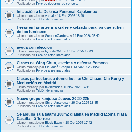
Publicado en
Foro de deportes de contacto
Iniciación a la Defensa Personal Kajukembo
Último mensaje por
yamal
«
18 Ene 2026 18:49
Publicado en
Tablón de anuncios
Pesas en las artes marciales y calzado para los que sufren
de los lumbares
Último mensaje por
StephenCardona
«
14 Ene 2026 05:42
Publicado en
Foro de artes marciales
ayuda con eleccion
Último mensaje por
hyundai2510
«
16 Dic 2025 17:03
Publicado en
Foro de artes marciales
Clases de Wing Chun, escrima y defensa Personal
Último mensaje por
Sifu José Crespo
«
13 Nov 2025 19:38
Publicado en
Foro de artes marciales
Clases particulares a domicilio; Tai Chi Chuan, Chi Kung y
Meditación en Madrid
Último mensaje por
taichimark
«
11 Nov 2025 14:45
Publicado en
Tablón de anuncios
Nuevo grupo kenjutsu Jueves 20:30-22h
Último mensaje por
Shiro_Amakusa
«
29 Oct 2025 18:45
Publicado en
Foro de artes marciales
Se alquila sala tatami 100m2 diáfana en Madrid (Zoma Plaza
Castilla - 5 Torres)
Último mensaje por
Black Eagle
«
10 Oct 2025 17:42
Publicado en
Tablón de anuncios