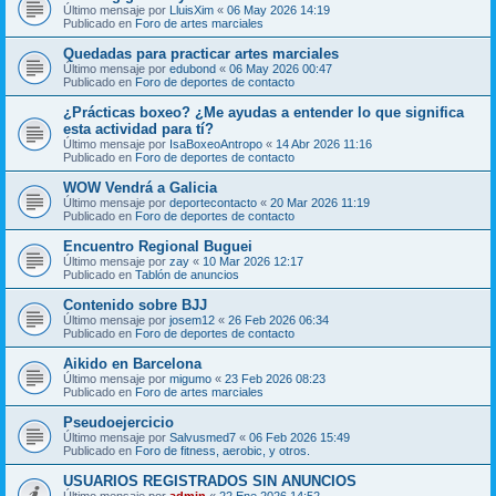
Último mensaje por
LluisXim
«
06 May 2026 14:19
Publicado en
Foro de artes marciales
Quedadas para practicar artes marciales
Último mensaje por
edubond
«
06 May 2026 00:47
Publicado en
Foro de deportes de contacto
¿Prácticas boxeo? ¿Me ayudas a entender lo que significa
esta actividad para tí?
Último mensaje por
IsaBoxeoAntropo
«
14 Abr 2026 11:16
Publicado en
Foro de deportes de contacto
WOW Vendrá a Galicia
Último mensaje por
deportecontacto
«
20 Mar 2026 11:19
Publicado en
Foro de deportes de contacto
Encuentro Regional Buguei
Último mensaje por
zay
«
10 Mar 2026 12:17
Publicado en
Tablón de anuncios
Contenido sobre BJJ
Último mensaje por
josem12
«
26 Feb 2026 06:34
Publicado en
Foro de deportes de contacto
Aikido en Barcelona
Último mensaje por
migumo
«
23 Feb 2026 08:23
Publicado en
Foro de artes marciales
Pseudoejercicio
Último mensaje por
Salvusmed7
«
06 Feb 2026 15:49
Publicado en
Foro de fitness, aerobic, y otros.
USUARIOS REGISTRADOS SIN ANUNCIOS
Último mensaje por
admin
«
22 Ene 2026 14:52