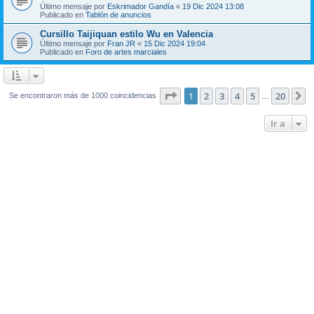
Último mensaje por
Eskrimador Gandía
«
19 Dic 2024 13:08
Publicado en
Tablón de anuncios
Cursillo Taijiquan estilo Wu en Valencia
Último mensaje por
Fran JR
«
15 Dic 2024 19:04
Publicado en
Foro de artes marciales
Página
1
de
20
1
2
3
4
5
20
S
Se encontraron más de 1000 coincidencias
…
Ir a