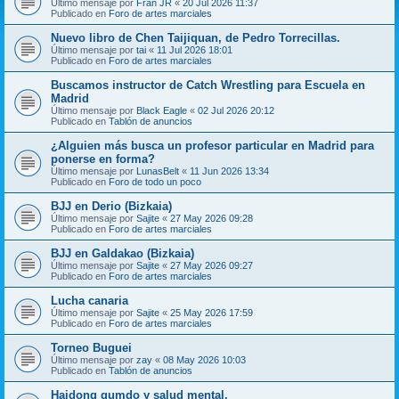
Último mensaje por
Fran JR
«
20 Jul 2026 11:37
Publicado en
Foro de artes marciales
Nuevo libro de Chen Taijiquan, de Pedro Torrecillas.
Último mensaje por
tai
«
11 Jul 2026 18:01
Publicado en
Foro de artes marciales
Buscamos instructor de Catch Wrestling para Escuela en
Madrid
Último mensaje por
Black Eagle
«
02 Jul 2026 20:12
Publicado en
Tablón de anuncios
¿Alguien más busca un profesor particular en Madrid para
ponerse en forma?
Último mensaje por
LunasBelt
«
11 Jun 2026 13:34
Publicado en
Foro de todo un poco
BJJ en Derio (Bizkaia)
Último mensaje por
Sajite
«
27 May 2026 09:28
Publicado en
Foro de artes marciales
BJJ en Galdakao (Bizkaia)
Último mensaje por
Sajite
«
27 May 2026 09:27
Publicado en
Foro de artes marciales
Lucha canaria
Último mensaje por
Sajite
«
25 May 2026 17:59
Publicado en
Foro de artes marciales
Torneo Buguei
Último mensaje por
zay
«
08 May 2026 10:03
Publicado en
Tablón de anuncios
Haidong gumdo y salud mental.