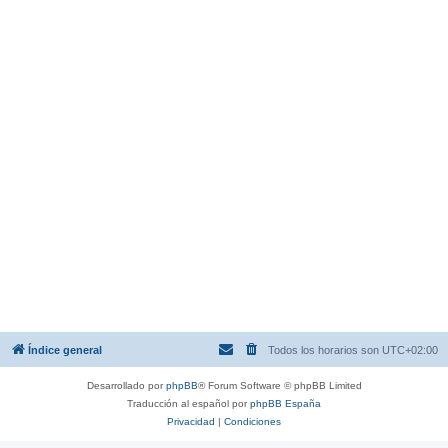
Índice general
Todos los horarios son
UTC+02:00
Desarrollado por
phpBB
® Forum Software © phpBB Limited
Traducción al español por
phpBB España
Privacidad
|
Condiciones