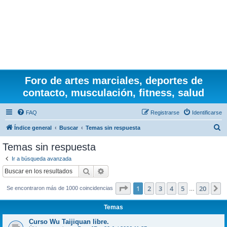
Foro de artes marciales, deportes de
contacto, musculación, fitness, salud
FAQ
Registrarse
Identificarse
B
Índice general
Buscar
Temas sin respuesta
u
Temas sin respuesta
s
Ir a búsqueda avanzada
c
Buscar
Búsqueda avanzada
a
Página
1
de
20
1
2
3
4
5
20
S
Se encontraron más de 1000 coincidencias
r
…
Temas
Curso Wu Taijiquan libre.