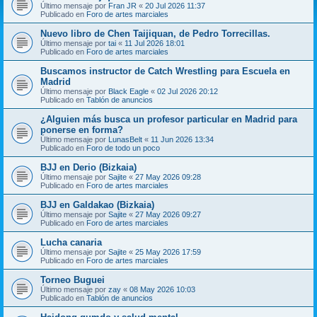
Último mensaje por
Fran JR
«
20 Jul 2026 11:37
Publicado en
Foro de artes marciales
Nuevo libro de Chen Taijiquan, de Pedro Torrecillas.
Último mensaje por
tai
«
11 Jul 2026 18:01
Publicado en
Foro de artes marciales
Buscamos instructor de Catch Wrestling para Escuela en
Madrid
Último mensaje por
Black Eagle
«
02 Jul 2026 20:12
Publicado en
Tablón de anuncios
¿Alguien más busca un profesor particular en Madrid para
ponerse en forma?
Último mensaje por
LunasBelt
«
11 Jun 2026 13:34
Publicado en
Foro de todo un poco
BJJ en Derio (Bizkaia)
Último mensaje por
Sajite
«
27 May 2026 09:28
Publicado en
Foro de artes marciales
BJJ en Galdakao (Bizkaia)
Último mensaje por
Sajite
«
27 May 2026 09:27
Publicado en
Foro de artes marciales
Lucha canaria
Último mensaje por
Sajite
«
25 May 2026 17:59
Publicado en
Foro de artes marciales
Torneo Buguei
Último mensaje por
zay
«
08 May 2026 10:03
Publicado en
Tablón de anuncios