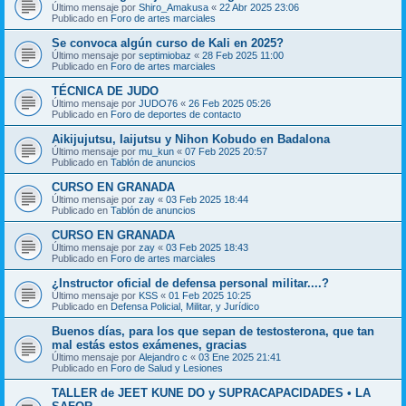
Último mensaje por
Shiro_Amakusa
«
22 Abr 2025 23:06
Publicado en
Foro de artes marciales
Se convoca algún curso de Kali en 2025?
Último mensaje por
septimiobaz
«
28 Feb 2025 11:00
Publicado en
Foro de artes marciales
TÉCNICA DE JUDO
Último mensaje por
JUDO76
«
26 Feb 2025 05:26
Publicado en
Foro de deportes de contacto
Aikijujutsu, Iaijutsu y Nihon Kobudo en Badalona
Último mensaje por
mu_kun
«
07 Feb 2025 20:57
Publicado en
Tablón de anuncios
CURSO EN GRANADA
Último mensaje por
zay
«
03 Feb 2025 18:44
Publicado en
Tablón de anuncios
CURSO EN GRANADA
Último mensaje por
zay
«
03 Feb 2025 18:43
Publicado en
Foro de artes marciales
¿Instructor oficial de defensa personal militar....?
Último mensaje por
KSS
«
01 Feb 2025 10:25
Publicado en
Defensa Policial, Militar, y Jurídico
Buenos días, para los que sepan de testosterona, que tan
mal estás estos exámenes, gracias
Último mensaje por
Alejandro c
«
03 Ene 2025 21:41
Publicado en
Foro de Salud y Lesiones
TALLER de JEET KUNE DO y SUPRACAPACIDADES • LA