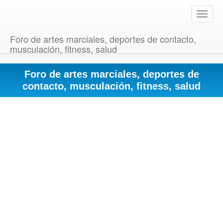
T
o
g
Foro de artes marciales, deportes de contacto,
g
musculación, fitness, salud
l
e
Foro de artes marciales, deportes de
n
a
contacto, musculación, fitness, salud
v
i
g
a
t
i
o
n