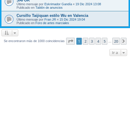
SAFOR
Último mensaje por
Eskrimador Gandía
«
19 Dic 2024 13:08
Publicado en
Tablón de anuncios
Cursillo Taijiquan estilo Wu en Valencia
Último mensaje por
Fran JR
«
15 Dic 2024 19:04
Publicado en
Foro de artes marciales
Página
1
de
20
1
2
3
4
5
20
S
Se encontraron más de 1000 coincidencias
…
Ir a