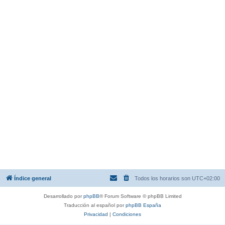
Índice general
Todos los horarios son
UTC+02:00
Desarrollado por
phpBB
® Forum Software © phpBB Limited
Traducción al español por
phpBB España
Privacidad
|
Condiciones