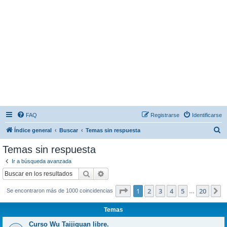
FAQ
Registrarse
Identificarse
B
Índice general
Buscar
Temas sin respuesta
u
Temas sin respuesta
s
Ir a búsqueda avanzada
c
Buscar
Búsqueda avanzada
a
Página
1
de
20
1
2
3
4
5
20
S
Se encontraron más de 1000 coincidencias
r
…
Temas
Curso Wu Taijiquan libre.