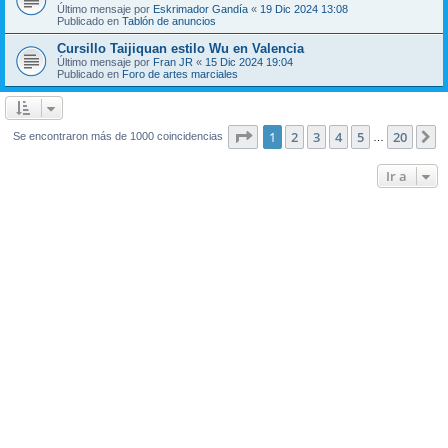
Último mensaje por
Eskrimador Gandía
«
19 Dic 2024 13:08
Publicado en
Tablón de anuncios
Cursillo Taijiquan estilo Wu en Valencia
Último mensaje por
Fran JR
«
15 Dic 2024 19:04
Publicado en
Foro de artes marciales
Página
1
de
20
1
2
3
4
5
20
S
Se encontraron más de 1000 coincidencias
…
Ir a