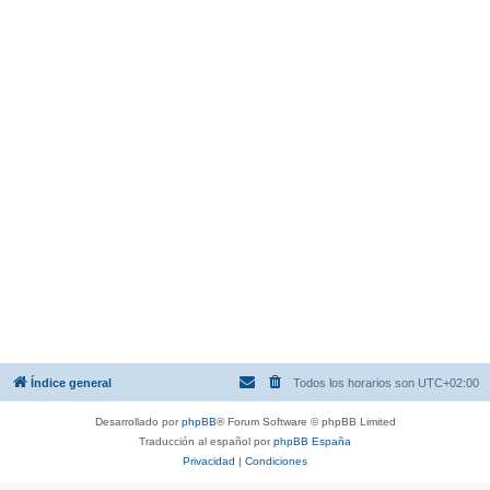
Índice general
Todos los horarios son
UTC+02:00
Desarrollado por
phpBB
® Forum Software © phpBB Limited
Traducción al español por
phpBB España
Privacidad
|
Condiciones