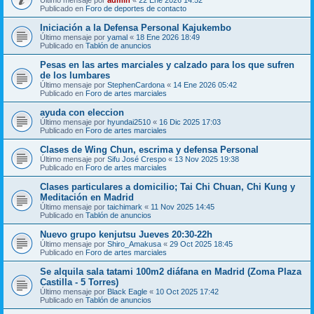
Publicado en
Foro de deportes de contacto
Iniciación a la Defensa Personal Kajukembo
Último mensaje por
yamal
«
18 Ene 2026 18:49
Publicado en
Tablón de anuncios
Pesas en las artes marciales y calzado para los que sufren
de los lumbares
Último mensaje por
StephenCardona
«
14 Ene 2026 05:42
Publicado en
Foro de artes marciales
ayuda con eleccion
Último mensaje por
hyundai2510
«
16 Dic 2025 17:03
Publicado en
Foro de artes marciales
Clases de Wing Chun, escrima y defensa Personal
Último mensaje por
Sifu José Crespo
«
13 Nov 2025 19:38
Publicado en
Foro de artes marciales
Clases particulares a domicilio; Tai Chi Chuan, Chi Kung y
Meditación en Madrid
Último mensaje por
taichimark
«
11 Nov 2025 14:45
Publicado en
Tablón de anuncios
Nuevo grupo kenjutsu Jueves 20:30-22h
Último mensaje por
Shiro_Amakusa
«
29 Oct 2025 18:45
Publicado en
Foro de artes marciales
Se alquila sala tatami 100m2 diáfana en Madrid (Zoma Plaza
Castilla - 5 Torres)
Último mensaje por
Black Eagle
«
10 Oct 2025 17:42
Publicado en
Tablón de anuncios