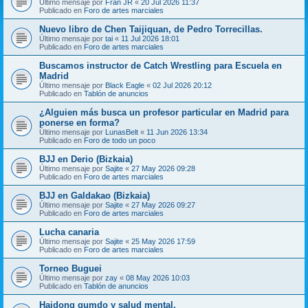
Último mensaje por
Fran JR
«
20 Jul 2026 11:37
Publicado en
Foro de artes marciales
Nuevo libro de Chen Taijiquan, de Pedro Torrecillas.
Último mensaje por
tai
«
11 Jul 2026 18:01
Publicado en
Foro de artes marciales
Buscamos instructor de Catch Wrestling para Escuela en
Madrid
Último mensaje por
Black Eagle
«
02 Jul 2026 20:12
Publicado en
Tablón de anuncios
¿Alguien más busca un profesor particular en Madrid para
ponerse en forma?
Último mensaje por
LunasBelt
«
11 Jun 2026 13:34
Publicado en
Foro de todo un poco
BJJ en Derio (Bizkaia)
Último mensaje por
Sajite
«
27 May 2026 09:28
Publicado en
Foro de artes marciales
BJJ en Galdakao (Bizkaia)
Último mensaje por
Sajite
«
27 May 2026 09:27
Publicado en
Foro de artes marciales
Lucha canaria
Último mensaje por
Sajite
«
25 May 2026 17:59
Publicado en
Foro de artes marciales
Torneo Buguei
Último mensaje por
zay
«
08 May 2026 10:03
Publicado en
Tablón de anuncios
Haidong gumdo y salud mental.