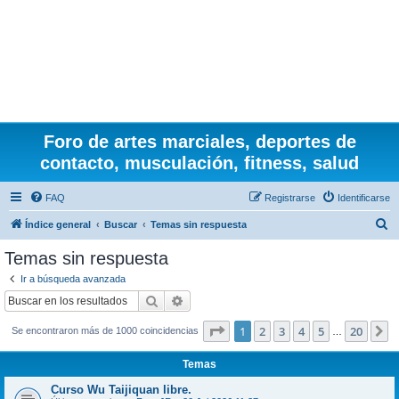
Foro de artes marciales, deportes de
contacto, musculación, fitness, salud
FAQ
Registrarse
Identificarse
B
Índice general
Buscar
Temas sin respuesta
u
Temas sin respuesta
s
Ir a búsqueda avanzada
c
Buscar
Búsqueda avanzada
a
Página
1
de
20
1
2
3
4
5
20
S
Se encontraron más de 1000 coincidencias
r
…
Temas
Curso Wu Taijiquan libre.