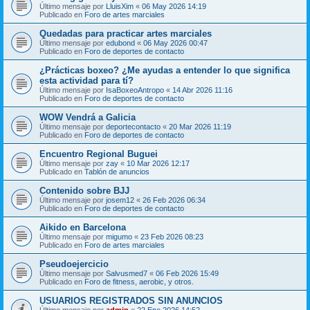
Último mensaje por
LluisXim
«
06 May 2026 14:19
Publicado en
Foro de artes marciales
Quedadas para practicar artes marciales
Último mensaje por
edubond
«
06 May 2026 00:47
Publicado en
Foro de deportes de contacto
¿Prácticas boxeo? ¿Me ayudas a entender lo que significa
esta actividad para tí?
Último mensaje por
IsaBoxeoAntropo
«
14 Abr 2026 11:16
Publicado en
Foro de deportes de contacto
WOW Vendrá a Galicia
Último mensaje por
deportecontacto
«
20 Mar 2026 11:19
Publicado en
Foro de deportes de contacto
Encuentro Regional Buguei
Último mensaje por
zay
«
10 Mar 2026 12:17
Publicado en
Tablón de anuncios
Contenido sobre BJJ
Último mensaje por
josem12
«
26 Feb 2026 06:34
Publicado en
Foro de deportes de contacto
Aikido en Barcelona
Último mensaje por
migumo
«
23 Feb 2026 08:23
Publicado en
Foro de artes marciales
Pseudoejercicio
Último mensaje por
Salvusmed7
«
06 Feb 2026 15:49
Publicado en
Foro de fitness, aerobic, y otros.
USUARIOS REGISTRADOS SIN ANUNCIOS
Último mensaje por
admin
«
22 Ene 2026 14:52