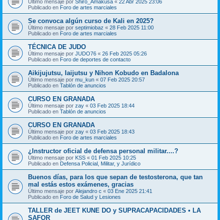
Último mensaje por
Shiro_Amakusa
«
22 Abr 2025 23:06
Publicado en
Foro de artes marciales
Se convoca algún curso de Kali en 2025?
Último mensaje por
septimiobaz
«
28 Feb 2025 11:00
Publicado en
Foro de artes marciales
TÉCNICA DE JUDO
Último mensaje por
JUDO76
«
26 Feb 2025 05:26
Publicado en
Foro de deportes de contacto
Aikijujutsu, Iaijutsu y Nihon Kobudo en Badalona
Último mensaje por
mu_kun
«
07 Feb 2025 20:57
Publicado en
Tablón de anuncios
CURSO EN GRANADA
Último mensaje por
zay
«
03 Feb 2025 18:44
Publicado en
Tablón de anuncios
CURSO EN GRANADA
Último mensaje por
zay
«
03 Feb 2025 18:43
Publicado en
Foro de artes marciales
¿Instructor oficial de defensa personal militar....?
Último mensaje por
KSS
«
01 Feb 2025 10:25
Publicado en
Defensa Policial, Militar, y Jurídico
Buenos días, para los que sepan de testosterona, que tan
mal estás estos exámenes, gracias
Último mensaje por
Alejandro c
«
03 Ene 2025 21:41
Publicado en
Foro de Salud y Lesiones
TALLER de JEET KUNE DO y SUPRACAPACIDADES • LA
SAFOR