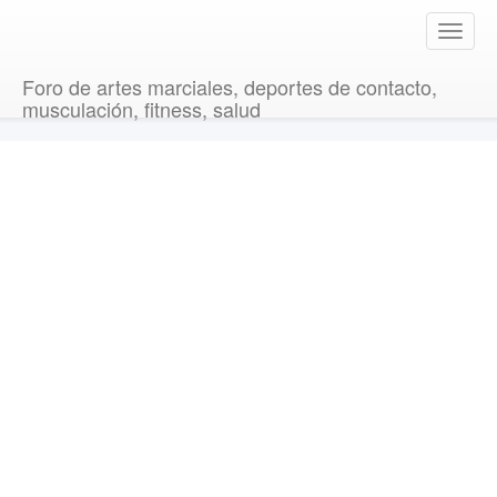
T
o
g
Foro de artes marciales, deportes de contacto,
g
musculación, fitness, salud
l
e
n
a
v
i
g
a
t
i
o
n