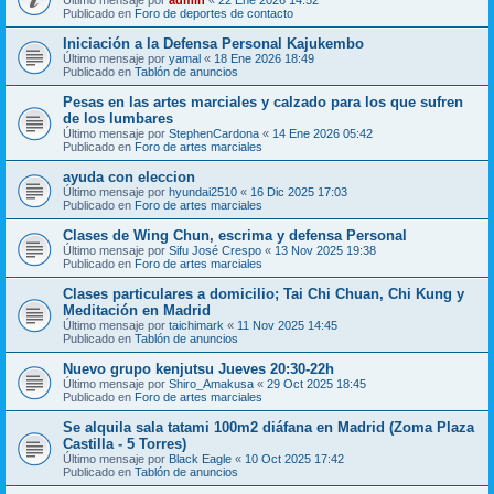
Publicado en
Foro de deportes de contacto
Iniciación a la Defensa Personal Kajukembo
Último mensaje por
yamal
«
18 Ene 2026 18:49
Publicado en
Tablón de anuncios
Pesas en las artes marciales y calzado para los que sufren
de los lumbares
Último mensaje por
StephenCardona
«
14 Ene 2026 05:42
Publicado en
Foro de artes marciales
ayuda con eleccion
Último mensaje por
hyundai2510
«
16 Dic 2025 17:03
Publicado en
Foro de artes marciales
Clases de Wing Chun, escrima y defensa Personal
Último mensaje por
Sifu José Crespo
«
13 Nov 2025 19:38
Publicado en
Foro de artes marciales
Clases particulares a domicilio; Tai Chi Chuan, Chi Kung y
Meditación en Madrid
Último mensaje por
taichimark
«
11 Nov 2025 14:45
Publicado en
Tablón de anuncios
Nuevo grupo kenjutsu Jueves 20:30-22h
Último mensaje por
Shiro_Amakusa
«
29 Oct 2025 18:45
Publicado en
Foro de artes marciales
Se alquila sala tatami 100m2 diáfana en Madrid (Zoma Plaza
Castilla - 5 Torres)
Último mensaje por
Black Eagle
«
10 Oct 2025 17:42
Publicado en
Tablón de anuncios