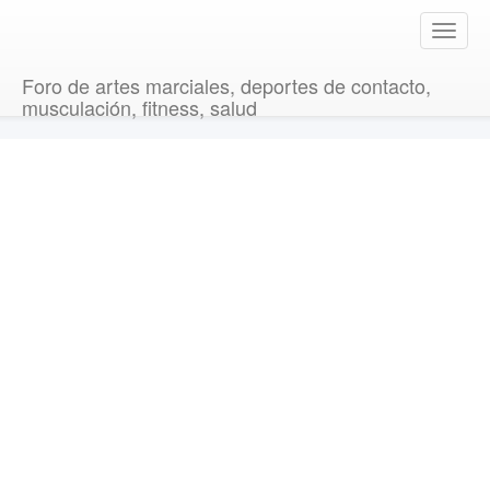
T
o
g
Foro de artes marciales, deportes de contacto,
g
musculación, fitness, salud
l
e
n
a
v
i
g
a
t
i
o
n