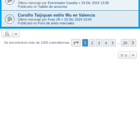
Último mensaje por
Eskrimador Gandía
«
19 Dic 2024 13:08
Publicado en
Tablón de anuncios
Cursillo Taijiquan estilo Wu en Valencia
Último mensaje por
Fran JR
«
15 Dic 2024 19:04
Publicado en
Foro de artes marciales
Página
1
de
20
1
2
3
4
5
20
S
Se encontraron más de 1000 coincidencias
…
Ir a