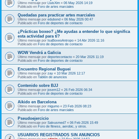
Último mensaje por
LluisXim
«
06 May 2026 14:19
Publicado en
Foro de artes marciales
Quedadas para practicar artes marciales
Último mensaje por
edubond
«
06 May 2026 00:47
Publicado en
Foro de deportes de contacto
¿Prácticas boxeo? ¿Me ayudas a entender lo que significa
esta actividad para tí?
Último mensaje por
IsaBoxeoAntropo
«
14 Abr 2026 11:16
Publicado en
Foro de deportes de contacto
WOW Vendrá a Galicia
Último mensaje por
deportecontacto
«
20 Mar 2026 11:19
Publicado en
Foro de deportes de contacto
Encuentro Regional Buguei
Último mensaje por
zay
«
10 Mar 2026 12:17
Publicado en
Tablón de anuncios
Contenido sobre BJJ
Último mensaje por
josem12
«
26 Feb 2026 06:34
Publicado en
Foro de deportes de contacto
Aikido en Barcelona
Último mensaje por
migumo
«
23 Feb 2026 08:23
Publicado en
Foro de artes marciales
Pseudoejercicio
Último mensaje por
Salvusmed7
«
06 Feb 2026 15:49
Publicado en
Foro de fitness, aerobic, y otros.
USUARIOS REGISTRADOS SIN ANUNCIOS
Último mensaje por
admin
«
22 Ene 2026 14:52