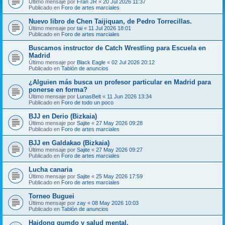
Último mensaje por
Fran JR
«
20 Jul 2026 11:37
Publicado en
Foro de artes marciales
Nuevo libro de Chen Taijiquan, de Pedro Torrecillas.
Último mensaje por
tai
«
11 Jul 2026 18:01
Publicado en
Foro de artes marciales
Buscamos instructor de Catch Wrestling para Escuela en
Madrid
Último mensaje por
Black Eagle
«
02 Jul 2026 20:12
Publicado en
Tablón de anuncios
¿Alguien más busca un profesor particular en Madrid para
ponerse en forma?
Último mensaje por
LunasBelt
«
11 Jun 2026 13:34
Publicado en
Foro de todo un poco
BJJ en Derio (Bizkaia)
Último mensaje por
Sajite
«
27 May 2026 09:28
Publicado en
Foro de artes marciales
BJJ en Galdakao (Bizkaia)
Último mensaje por
Sajite
«
27 May 2026 09:27
Publicado en
Foro de artes marciales
Lucha canaria
Último mensaje por
Sajite
«
25 May 2026 17:59
Publicado en
Foro de artes marciales
Torneo Buguei
Último mensaje por
zay
«
08 May 2026 10:03
Publicado en
Tablón de anuncios
Haidong gumdo y salud mental.