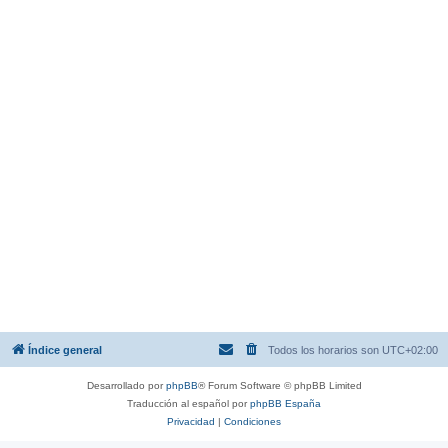
Índice general
Todos los horarios son
UTC+02:00
Desarrollado por
phpBB
® Forum Software © phpBB Limited
Traducción al español por
phpBB España
Privacidad
|
Condiciones