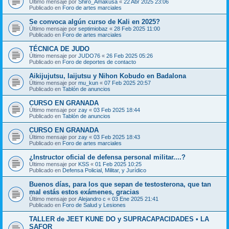
Último mensaje por
Shiro_Amakusa
«
22 Abr 2025 23:06
Publicado en
Foro de artes marciales
Se convoca algún curso de Kali en 2025?
Último mensaje por
septimiobaz
«
28 Feb 2025 11:00
Publicado en
Foro de artes marciales
TÉCNICA DE JUDO
Último mensaje por
JUDO76
«
26 Feb 2025 05:26
Publicado en
Foro de deportes de contacto
Aikijujutsu, Iaijutsu y Nihon Kobudo en Badalona
Último mensaje por
mu_kun
«
07 Feb 2025 20:57
Publicado en
Tablón de anuncios
CURSO EN GRANADA
Último mensaje por
zay
«
03 Feb 2025 18:44
Publicado en
Tablón de anuncios
CURSO EN GRANADA
Último mensaje por
zay
«
03 Feb 2025 18:43
Publicado en
Foro de artes marciales
¿Instructor oficial de defensa personal militar....?
Último mensaje por
KSS
«
01 Feb 2025 10:25
Publicado en
Defensa Policial, Militar, y Jurídico
Buenos días, para los que sepan de testosterona, que tan
mal estás estos exámenes, gracias
Último mensaje por
Alejandro c
«
03 Ene 2025 21:41
Publicado en
Foro de Salud y Lesiones
TALLER de JEET KUNE DO y SUPRACAPACIDADES • LA
SAFOR