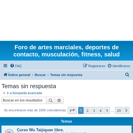
Foro de artes marciales, deportes de
contacto, musculación, fitness, salud
FAQ
Registrarse
Identificarse
B
Índice general
Buscar
Temas sin respuesta
u
Temas sin respuesta
s
Ir a búsqueda avanzada
c
Buscar
Búsqueda avanzada
a
Página
1
de
20
1
2
3
4
5
20
S
Se encontraron más de 1000 coincidencias
r
…
Temas
Curso Wu Taijiquan libre.