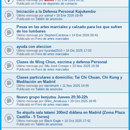
Publicado en
Foro de deportes de contacto
Iniciación a la Defensa Personal Kajukembo
Último mensaje por
yamal
«
18 Ene 2026 18:49
Publicado en
Tablón de anuncios
Pesas en las artes marciales y calzado para los que sufren
de los lumbares
Último mensaje por
StephenCardona
«
14 Ene 2026 05:42
Publicado en
Foro de artes marciales
ayuda con eleccion
Último mensaje por
hyundai2510
«
16 Dic 2025 17:03
Publicado en
Foro de artes marciales
Clases de Wing Chun, escrima y defensa Personal
Último mensaje por
Sifu José Crespo
«
13 Nov 2025 19:38
Publicado en
Foro de artes marciales
Clases particulares a domicilio; Tai Chi Chuan, Chi Kung y
Meditación en Madrid
Último mensaje por
taichimark
«
11 Nov 2025 14:45
Publicado en
Tablón de anuncios
Nuevo grupo kenjutsu Jueves 20:30-22h
Último mensaje por
Shiro_Amakusa
«
29 Oct 2025 18:45
Publicado en
Foro de artes marciales
Se alquila sala tatami 100m2 diáfana en Madrid (Zoma Plaza
Castilla - 5 Torres)
Último mensaje por
Black Eagle
«
10 Oct 2025 17:42
Publicado en
Tablón de anuncios