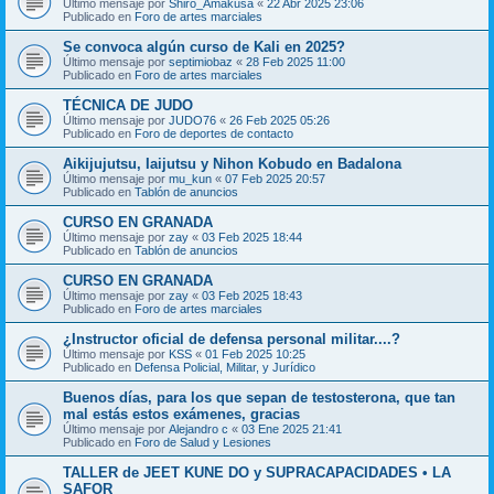
Último mensaje por
Shiro_Amakusa
«
22 Abr 2025 23:06
Publicado en
Foro de artes marciales
Se convoca algún curso de Kali en 2025?
Último mensaje por
septimiobaz
«
28 Feb 2025 11:00
Publicado en
Foro de artes marciales
TÉCNICA DE JUDO
Último mensaje por
JUDO76
«
26 Feb 2025 05:26
Publicado en
Foro de deportes de contacto
Aikijujutsu, Iaijutsu y Nihon Kobudo en Badalona
Último mensaje por
mu_kun
«
07 Feb 2025 20:57
Publicado en
Tablón de anuncios
CURSO EN GRANADA
Último mensaje por
zay
«
03 Feb 2025 18:44
Publicado en
Tablón de anuncios
CURSO EN GRANADA
Último mensaje por
zay
«
03 Feb 2025 18:43
Publicado en
Foro de artes marciales
¿Instructor oficial de defensa personal militar....?
Último mensaje por
KSS
«
01 Feb 2025 10:25
Publicado en
Defensa Policial, Militar, y Jurídico
Buenos días, para los que sepan de testosterona, que tan
mal estás estos exámenes, gracias
Último mensaje por
Alejandro c
«
03 Ene 2025 21:41
Publicado en
Foro de Salud y Lesiones
TALLER de JEET KUNE DO y SUPRACAPACIDADES • LA
SAFOR