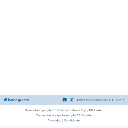
Índice general
Todos los horarios son
UTC+02:00
Desarrollado por
phpBB
® Forum Software © phpBB Limited
Traducción al español por
phpBB España
Privacidad
|
Condiciones