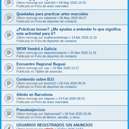
Último mensaje por
LluisXim
«
06 May 2026 14:19
Publicado en
Foro de artes marciales
Quedadas para practicar artes marciales
Último mensaje por
edubond
«
06 May 2026 00:47
Publicado en
Foro de deportes de contacto
¿Prácticas boxeo? ¿Me ayudas a entender lo que significa
esta actividad para tí?
Último mensaje por
IsaBoxeoAntropo
«
14 Abr 2026 11:16
Publicado en
Foro de deportes de contacto
WOW Vendrá a Galicia
Último mensaje por
deportecontacto
«
20 Mar 2026 11:19
Publicado en
Foro de deportes de contacto
Encuentro Regional Buguei
Último mensaje por
zay
«
10 Mar 2026 12:17
Publicado en
Tablón de anuncios
Contenido sobre BJJ
Último mensaje por
josem12
«
26 Feb 2026 06:34
Publicado en
Foro de deportes de contacto
Aikido en Barcelona
Último mensaje por
migumo
«
23 Feb 2026 08:23
Publicado en
Foro de artes marciales
Pseudoejercicio
Último mensaje por
Salvusmed7
«
06 Feb 2026 15:49
Publicado en
Foro de fitness, aerobic, y otros.
USUARIOS REGISTRADOS SIN ANUNCIOS
Último mensaje por
admin
«
22 Ene 2026 14:52