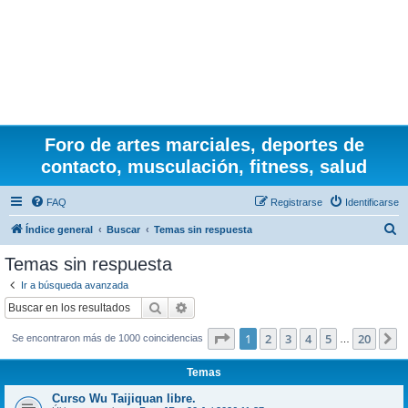
Foro de artes marciales, deportes de
contacto, musculación, fitness, salud
FAQ
Registrarse
Identificarse
B
Índice general
Buscar
Temas sin respuesta
u
Temas sin respuesta
s
Ir a búsqueda avanzada
c
Buscar
Búsqueda avanzada
a
Página
1
de
20
1
2
3
4
5
20
S
Se encontraron más de 1000 coincidencias
r
…
Temas
Curso Wu Taijiquan libre.