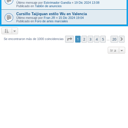
Último mensaje por
Eskrimador Gandía
«
19 Dic 2024 13:08
Publicado en
Tablón de anuncios
Cursillo Taijiquan estilo Wu en Valencia
Último mensaje por
Fran JR
«
15 Dic 2024 19:04
Publicado en
Foro de artes marciales
Página
1
de
20
1
2
3
4
5
20
S
Se encontraron más de 1000 coincidencias
…
Ir a