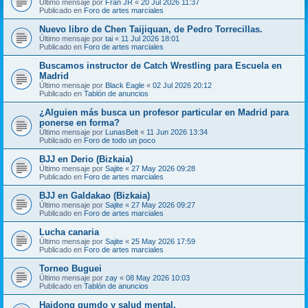
Último mensaje por
Fran JR
«
20 Jul 2026 11:37
Publicado en
Foro de artes marciales
Nuevo libro de Chen Taijiquan, de Pedro Torrecillas.
Último mensaje por
tai
«
11 Jul 2026 18:01
Publicado en
Foro de artes marciales
Buscamos instructor de Catch Wrestling para Escuela en
Madrid
Último mensaje por
Black Eagle
«
02 Jul 2026 20:12
Publicado en
Tablón de anuncios
¿Alguien más busca un profesor particular en Madrid para
ponerse en forma?
Último mensaje por
LunasBelt
«
11 Jun 2026 13:34
Publicado en
Foro de todo un poco
BJJ en Derio (Bizkaia)
Último mensaje por
Sajite
«
27 May 2026 09:28
Publicado en
Foro de artes marciales
BJJ en Galdakao (Bizkaia)
Último mensaje por
Sajite
«
27 May 2026 09:27
Publicado en
Foro de artes marciales
Lucha canaria
Último mensaje por
Sajite
«
25 May 2026 17:59
Publicado en
Foro de artes marciales
Torneo Buguei
Último mensaje por
zay
«
08 May 2026 10:03
Publicado en
Tablón de anuncios
Haidong gumdo y salud mental.