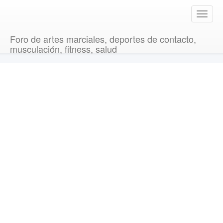
T
o
g
Foro de artes marciales, deportes de contacto,
g
musculación, fitness, salud
l
e
n
a
v
i
g
a
t
i
o
n