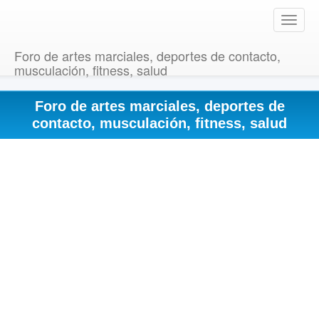
T
o
g
Foro de artes marciales, deportes de contacto,
g
musculación, fitness, salud
l
e
Foro de artes marciales, deportes de
n
a
contacto, musculación, fitness, salud
v
i
g
a
t
i
o
n