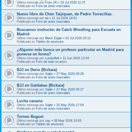
Último mensaje por
Fran JR
«
20 Jul 2026 11:37
Publicado en
Foro de artes marciales
Nuevo libro de Chen Taijiquan, de Pedro Torrecillas.
Último mensaje por
tai
«
11 Jul 2026 18:01
Publicado en
Foro de artes marciales
Buscamos instructor de Catch Wrestling para Escuela en
Madrid
Último mensaje por
Black Eagle
«
02 Jul 2026 20:12
Publicado en
Tablón de anuncios
¿Alguien más busca un profesor particular en Madrid para
ponerse en forma?
Último mensaje por
LunasBelt
«
11 Jun 2026 13:34
Publicado en
Foro de todo un poco
BJJ en Derio (Bizkaia)
Último mensaje por
Sajite
«
27 May 2026 09:28
Publicado en
Foro de artes marciales
BJJ en Galdakao (Bizkaia)
Último mensaje por
Sajite
«
27 May 2026 09:27
Publicado en
Foro de artes marciales
Lucha canaria
Último mensaje por
Sajite
«
25 May 2026 17:59
Publicado en
Foro de artes marciales
Torneo Buguei
Último mensaje por
zay
«
08 May 2026 10:03
Publicado en
Tablón de anuncios