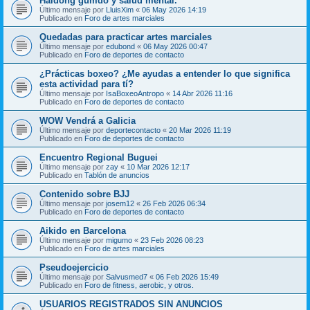
Haidong gumdo y salud mental.
Último mensaje por
LluisXim
«
06 May 2026 14:19
Publicado en
Foro de artes marciales
Quedadas para practicar artes marciales
Último mensaje por
edubond
«
06 May 2026 00:47
Publicado en
Foro de deportes de contacto
¿Prácticas boxeo? ¿Me ayudas a entender lo que significa
esta actividad para tí?
Último mensaje por
IsaBoxeoAntropo
«
14 Abr 2026 11:16
Publicado en
Foro de deportes de contacto
WOW Vendrá a Galicia
Último mensaje por
deportecontacto
«
20 Mar 2026 11:19
Publicado en
Foro de deportes de contacto
Encuentro Regional Buguei
Último mensaje por
zay
«
10 Mar 2026 12:17
Publicado en
Tablón de anuncios
Contenido sobre BJJ
Último mensaje por
josem12
«
26 Feb 2026 06:34
Publicado en
Foro de deportes de contacto
Aikido en Barcelona
Último mensaje por
migumo
«
23 Feb 2026 08:23
Publicado en
Foro de artes marciales
Pseudoejercicio
Último mensaje por
Salvusmed7
«
06 Feb 2026 15:49
Publicado en
Foro de fitness, aerobic, y otros.
USUARIOS REGISTRADOS SIN ANUNCIOS