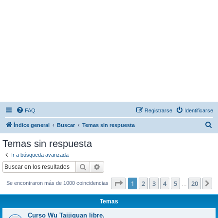
FAQ
Registrarse
Identificarse
B
Índice general
Buscar
Temas sin respuesta
u
Temas sin respuesta
s
Ir a búsqueda avanzada
c
Buscar
Búsqueda avanzada
a
Página
1
de
20
1
2
3
4
5
20
S
Se encontraron más de 1000 coincidencias
r
…
Temas
Curso Wu Taijiquan libre.