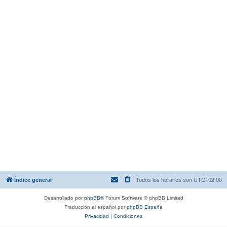
Índice general
Todos los horarios son
UTC+02:00
Desarrollado por
phpBB
® Forum Software © phpBB Limited
Traducción al español por
phpBB España
Privacidad
|
Condiciones