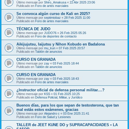
Último mensaje por
Shiro_Amakusa
«
22 Abr 2025 23:06
Publicado en
Foro de artes marciales
Se convoca algún curso de Kali en 2025?
Último mensaje por
septimiobaz
«
28 Feb 2025 11:00
Publicado en
Foro de artes marciales
TÉCNICA DE JUDO
Último mensaje por
JUDO76
«
26 Feb 2025 05:26
Publicado en
Foro de deportes de contacto
Aikijujutsu, Iaijutsu y Nihon Kobudo en Badalona
Último mensaje por
mu_kun
«
07 Feb 2025 20:57
Publicado en
Tablón de anuncios
CURSO EN GRANADA
Último mensaje por
zay
«
03 Feb 2025 18:44
Publicado en
Tablón de anuncios
CURSO EN GRANADA
Último mensaje por
zay
«
03 Feb 2025 18:43
Publicado en
Foro de artes marciales
¿Instructor oficial de defensa personal militar....?
Último mensaje por
KSS
«
01 Feb 2025 10:25
Publicado en
Defensa Policial, Militar, y Jurídico
Buenos días, para los que sepan de testosterona, que tan
mal estás estos exámenes, gracias
Último mensaje por
Alejandro c
«
03 Ene 2025 21:41
Publicado en
Foro de Salud y Lesiones
TALLER de JEET KUNE DO y SUPRACAPACIDADES • LA