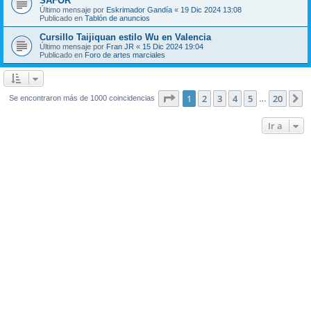
SAFOR
Último mensaje por
Eskrimador Gandía
«
19 Dic 2024 13:08
Publicado en
Tablón de anuncios
Cursillo Taijiquan estilo Wu en Valencia
Último mensaje por
Fran JR
«
15 Dic 2024 19:04
Publicado en
Foro de artes marciales
Página
1
de
20
1
2
3
4
5
20
S
Se encontraron más de 1000 coincidencias
…
Ir a