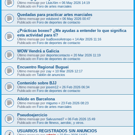
Último mensaje por
LluisXim
«
06 May 2026 14:19
Publicado en
Foro de artes marciales
Quedadas para practicar artes marciales
Último mensaje por
edubond
«
06 May 2026 00:47
Publicado en
Foro de deportes de contacto
¿Prácticas boxeo? ¿Me ayudas a entender lo que significa
esta actividad para tí?
Último mensaje por
IsaBoxeoAntropo
«
14 Abr 2026 11:16
Publicado en
Foro de deportes de contacto
WOW Vendrá a Galicia
Último mensaje por
deportecontacto
«
20 Mar 2026 11:19
Publicado en
Foro de deportes de contacto
Encuentro Regional Buguei
Último mensaje por
zay
«
10 Mar 2026 12:17
Publicado en
Tablón de anuncios
Contenido sobre BJJ
Último mensaje por
josem12
«
26 Feb 2026 06:34
Publicado en
Foro de deportes de contacto
Aikido en Barcelona
Último mensaje por
migumo
«
23 Feb 2026 08:23
Publicado en
Foro de artes marciales
Pseudoejercicio
Último mensaje por
Salvusmed7
«
06 Feb 2026 15:49
Publicado en
Foro de fitness, aerobic, y otros.
USUARIOS REGISTRADOS SIN ANUNCIOS
Último mensaje por
admin
«
22 Ene 2026 14:52