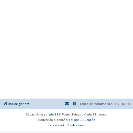
Índice general
Todos los horarios son
UTC+02:00
Desarrollado por
phpBB
® Forum Software © phpBB Limited
Traducción al español por
phpBB España
Privacidad
|
Condiciones