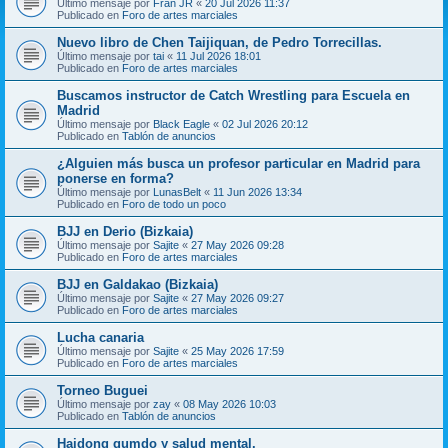
Último mensaje por
Fran JR
«
20 Jul 2026 11:37
Publicado en
Foro de artes marciales
Nuevo libro de Chen Taijiquan, de Pedro Torrecillas.
Último mensaje por
tai
«
11 Jul 2026 18:01
Publicado en
Foro de artes marciales
Buscamos instructor de Catch Wrestling para Escuela en
Madrid
Último mensaje por
Black Eagle
«
02 Jul 2026 20:12
Publicado en
Tablón de anuncios
¿Alguien más busca un profesor particular en Madrid para
ponerse en forma?
Último mensaje por
LunasBelt
«
11 Jun 2026 13:34
Publicado en
Foro de todo un poco
BJJ en Derio (Bizkaia)
Último mensaje por
Sajite
«
27 May 2026 09:28
Publicado en
Foro de artes marciales
BJJ en Galdakao (Bizkaia)
Último mensaje por
Sajite
«
27 May 2026 09:27
Publicado en
Foro de artes marciales
Lucha canaria
Último mensaje por
Sajite
«
25 May 2026 17:59
Publicado en
Foro de artes marciales
Torneo Buguei
Último mensaje por
zay
«
08 May 2026 10:03
Publicado en
Tablón de anuncios
Haidong gumdo y salud mental.