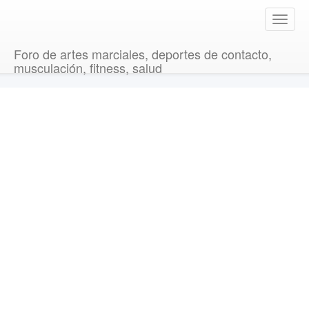
T
o
g
Foro de artes marciales, deportes de contacto,
g
musculación, fitness, salud
l
e
n
a
v
i
g
a
t
i
o
n