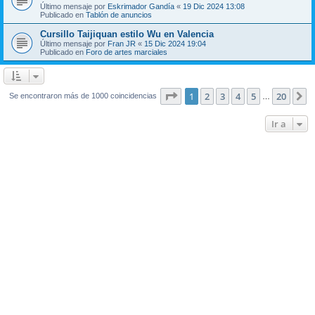
Último mensaje por
Eskrimador Gandía
«
19 Dic 2024 13:08
Publicado en
Tablón de anuncios
Cursillo Taijiquan estilo Wu en Valencia
Último mensaje por
Fran JR
«
15 Dic 2024 19:04
Publicado en
Foro de artes marciales
Página
1
de
20
1
2
3
4
5
20
S
Se encontraron más de 1000 coincidencias
…
Ir a