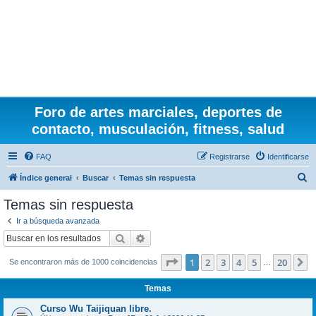
Foro de artes marciales, deportes de
contacto, musculación, fitness, salud
FAQ
Registrarse
Identificarse
B
Índice general
Buscar
Temas sin respuesta
u
Temas sin respuesta
s
Ir a búsqueda avanzada
c
Buscar
Búsqueda avanzada
a
Página
1
de
20
1
2
3
4
5
20
S
Se encontraron más de 1000 coincidencias
r
…
Temas
Curso Wu Taijiquan libre.