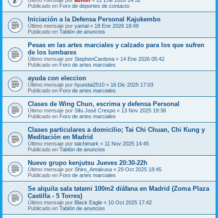
Publicado en
Foro de deportes de contacto
Iniciación a la Defensa Personal Kajukembo
Último mensaje por
yamal
«
18 Ene 2026 18:49
Publicado en
Tablón de anuncios
Pesas en las artes marciales y calzado para los que sufren
de los lumbares
Último mensaje por
StephenCardona
«
14 Ene 2026 05:42
Publicado en
Foro de artes marciales
ayuda con eleccion
Último mensaje por
hyundai2510
«
16 Dic 2025 17:03
Publicado en
Foro de artes marciales
Clases de Wing Chun, escrima y defensa Personal
Último mensaje por
Sifu José Crespo
«
13 Nov 2025 19:38
Publicado en
Foro de artes marciales
Clases particulares a domicilio; Tai Chi Chuan, Chi Kung y
Meditación en Madrid
Último mensaje por
taichimark
«
11 Nov 2025 14:45
Publicado en
Tablón de anuncios
Nuevo grupo kenjutsu Jueves 20:30-22h
Último mensaje por
Shiro_Amakusa
«
29 Oct 2025 18:45
Publicado en
Foro de artes marciales
Se alquila sala tatami 100m2 diáfana en Madrid (Zoma Plaza
Castilla - 5 Torres)
Último mensaje por
Black Eagle
«
10 Oct 2025 17:42
Publicado en
Tablón de anuncios