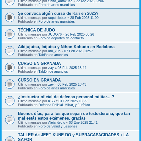
Último mensaje por
Shiro_Amakusa
«
22 Abr 2025 23:06
Publicado en
Foro de artes marciales
Se convoca algún curso de Kali en 2025?
Último mensaje por
septimiobaz
«
28 Feb 2025 11:00
Publicado en
Foro de artes marciales
TÉCNICA DE JUDO
Último mensaje por
JUDO76
«
26 Feb 2025 05:26
Publicado en
Foro de deportes de contacto
Aikijujutsu, Iaijutsu y Nihon Kobudo en Badalona
Último mensaje por
mu_kun
«
07 Feb 2025 20:57
Publicado en
Tablón de anuncios
CURSO EN GRANADA
Último mensaje por
zay
«
03 Feb 2025 18:44
Publicado en
Tablón de anuncios
CURSO EN GRANADA
Último mensaje por
zay
«
03 Feb 2025 18:43
Publicado en
Foro de artes marciales
¿Instructor oficial de defensa personal militar....?
Último mensaje por
KSS
«
01 Feb 2025 10:25
Publicado en
Defensa Policial, Militar, y Jurídico
Buenos días, para los que sepan de testosterona, que tan
mal estás estos exámenes, gracias
Último mensaje por
Alejandro c
«
03 Ene 2025 21:41
Publicado en
Foro de Salud y Lesiones
TALLER de JEET KUNE DO y SUPRACAPACIDADES • LA
SAFOR