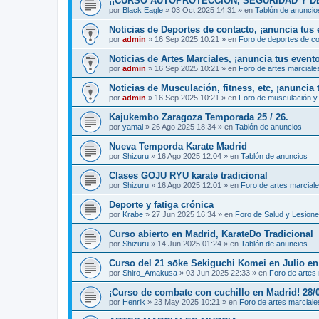
¡¡CURSO AUTOPROTECCIÓN, SEGURIDAD Y DEFENS
por
Black Eagle
»
03 Oct 2025 14:31
» en
Tablón de anuncio
Noticias de Deportes de contacto, ¡anuncia tus 
por
admin
»
16 Sep 2025 10:21
» en
Foro de deportes de c
Noticias de Artes Marciales, ¡anuncia tus event
por
admin
»
16 Sep 2025 10:21
» en
Foro de artes marciale
Noticias de Musculación, fitness, etc, ¡anuncia 
por
admin
»
16 Sep 2025 10:21
» en
Foro de musculación y 
Kajukembo Zaragoza Temporada 25 / 26.
por
yamal
»
26 Ago 2025 18:34
» en
Tablón de anuncios
Nueva Temporda Karate Madrid
por
Shizuru
»
16 Ago 2025 12:04
» en
Tablón de anuncios
Clases GOJU RYU karate tradicional
por
Shizuru
»
16 Ago 2025 12:01
» en
Foro de artes marcial
Deporte y fatiga crónica
por
Krabe
»
27 Jun 2025 16:34
» en
Foro de Salud y Lesion
Curso abierto en Madrid, KarateDo Tradicional
por
Shizuru
»
14 Jun 2025 01:24
» en
Tablón de anuncios
Curso del 21 sōke Sekiguchi Komei en Julio e
por
Shiro_Amakusa
»
03 Jun 2025 22:33
» en
Foro de artes
¡Curso de combate con cuchillo en Madrid! 28/
por
Henrik
»
23 May 2025 10:21
» en
Foro de artes marciale