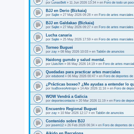
por
LunasBelt
»
11 Jun 2026 13:34
» en
Foro de todo un poc
BJJ en Derio (Bizkaia)
por
Sajite
»
27 May 2026 09:28
» en
Foro de artes marciales
BJJ en Galdakao (Bizkaia)
por
Sajite
»
27 May 2026 09:27
» en
Foro de artes marciales
Lucha canaria
por
Sajite
»
25 May 2026 17:59
» en
Foro de artes marciales
Torneo Buguei
por
zay
»
08 May 2026 10:03
» en
Tablón de anuncios
Haidong gumdo y salud mental.
por
LluisXim
»
06 May 2026 14:19
» en
Foro de artes marcia
Quedadas para practicar artes marciales
por
edubond
»
06 May 2026 00:47
» en
Foro de deportes de
¿Prácticas boxeo? ¿Me ayudas a entender lo que 
por
IsaBoxeoAntropo
»
14 Abr 2026 11:16
» en
Foro de depo
WOW Vendrá a Galicia
por
deportecontacto
»
20 Mar 2026 11:19
» en
Foro de depor
Encuentro Regional Buguei
por
zay
»
10 Mar 2026 12:17
» en
Tablón de anuncios
Contenido sobre BJJ
por
josem12
»
26 Feb 2026 06:34
» en
Foro de deportes de 
Aikido en Barcelona