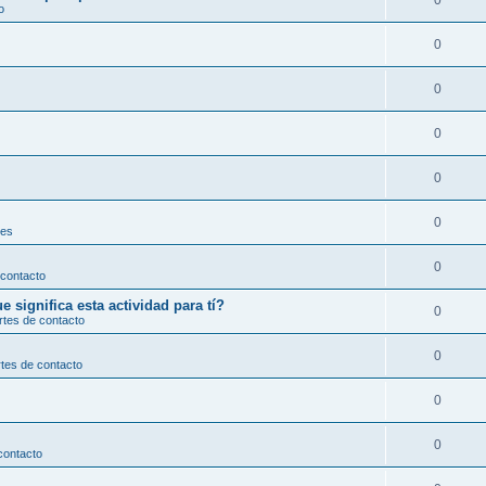
0
o
0
0
0
0
0
les
0
 contacto
significa esta actividad para tí?
0
rtes de contacto
0
tes de contacto
0
0
contacto