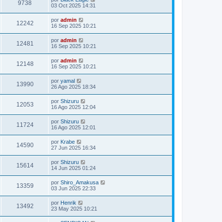
9738
03 Oct 2025 14:31
por
admin
12242
16 Sep 2025 10:21
por
admin
12481
16 Sep 2025 10:21
por
admin
12148
16 Sep 2025 10:21
por
yamal
13990
26 Ago 2025 18:34
por
Shizuru
12053
16 Ago 2025 12:04
por
Shizuru
11724
16 Ago 2025 12:01
por
Krabe
14590
27 Jun 2025 16:34
por
Shizuru
15614
14 Jun 2025 01:24
por
Shiro_Amakusa
13359
03 Jun 2025 22:33
por
Henrik
13492
23 May 2025 10:21