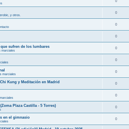
0
es
0
erobic, y otros.
0
ontacto
0
s que sufren de los lumbares
0
s marciales
0
ciales
nal
0
s marciales
, Chi Kung y Meditación en Madrid
0
0
 marciales
(Zoma Plaza Castilla - 5 Torres)
0
s
es en el gimnasio
0
ciales