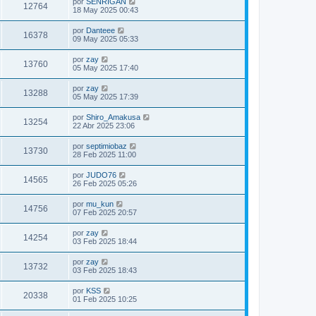
por
SENRIGAN
12764
18 May 2025 00:43
por
Danteee
16378
09 May 2025 05:33
por
zay
13760
05 May 2025 17:40
por
zay
13288
05 May 2025 17:39
por
Shiro_Amakusa
13254
22 Abr 2025 23:06
por
septimiobaz
13730
28 Feb 2025 11:00
por
JUDO76
14565
26 Feb 2025 05:26
por
mu_kun
14756
07 Feb 2025 20:57
por
zay
14254
03 Feb 2025 18:44
por
zay
13732
03 Feb 2025 18:43
por
KSS
20338
01 Feb 2025 10:25