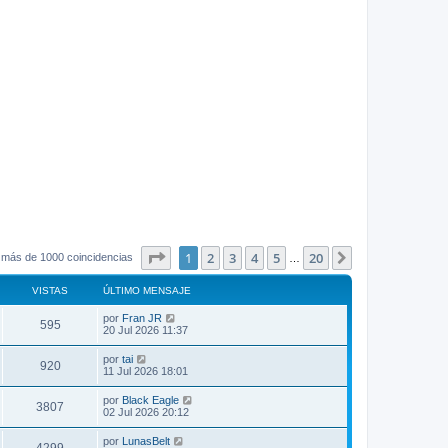
Página
1
de
20
1
2
3
4
5
20
Siguiente
 más de 1000 coincidencias
…
VISTAS
ÚLTIMO MENSAJE
por
Fran JR
595
20 Jul 2026 11:37
por
tai
920
11 Jul 2026 18:01
por
Black Eagle
3807
02 Jul 2026 20:12
por
LunasBelt