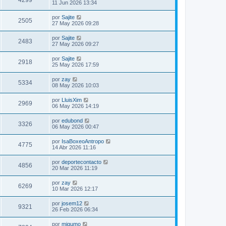
4299
11 Jun 2026 13:34
por
Sajite
2505
27 May 2026 09:28
por
Sajite
2483
27 May 2026 09:27
por
Sajite
2918
25 May 2026 17:59
por
zay
5334
08 May 2026 10:03
por
LluisXim
2969
06 May 2026 14:19
por
edubond
3326
06 May 2026 00:47
por
IsaBoxeoAntropo
4775
14 Abr 2026 11:16
por
deportecontacto
4856
20 Mar 2026 11:19
por
zay
6269
10 Mar 2026 12:17
por
josem12
9321
26 Feb 2026 06:34
por
migumo