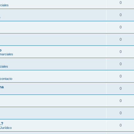
0
ciales
0
o
0
0
o
0
marciales
0
ciales
0
contacto
na
0
0
0
.?
0
 Jurídico