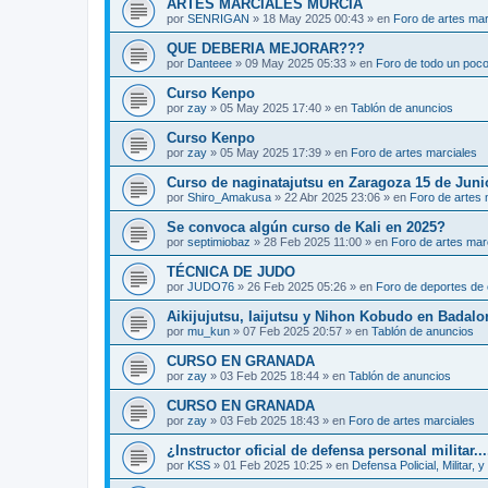
ARTES MARCIALES MURCIA
por
SENRIGAN
»
18 May 2025 00:43
» en
Foro de artes mar
QUE DEBERIA MEJORAR???
por
Danteee
»
09 May 2025 05:33
» en
Foro de todo un poc
Curso Kenpo
por
zay
»
05 May 2025 17:40
» en
Tablón de anuncios
Curso Kenpo
por
zay
»
05 May 2025 17:39
» en
Foro de artes marciales
Curso de naginatajutsu en Zaragoza 15 de Juni
por
Shiro_Amakusa
»
22 Abr 2025 23:06
» en
Foro de artes 
Se convoca algún curso de Kali en 2025?
por
septimiobaz
»
28 Feb 2025 11:00
» en
Foro de artes mar
TÉCNICA DE JUDO
por
JUDO76
»
26 Feb 2025 05:26
» en
Foro de deportes de 
Aikijujutsu, Iaijutsu y Nihon Kobudo en Badalo
por
mu_kun
»
07 Feb 2025 20:57
» en
Tablón de anuncios
CURSO EN GRANADA
por
zay
»
03 Feb 2025 18:44
» en
Tablón de anuncios
CURSO EN GRANADA
por
zay
»
03 Feb 2025 18:43
» en
Foro de artes marciales
¿Instructor oficial de defensa personal militar...
por
KSS
»
01 Feb 2025 10:25
» en
Defensa Policial, Militar, y