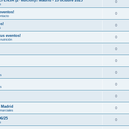
A (2ª edición)!! Madrid - 19 octubre 2025
0
s
eventos!
0
ontacto
os!
0
s
tus eventos!
0
nutrición
0
0
0
es
0
es
0
n Madrid
0
 marciales
06/25
0
s