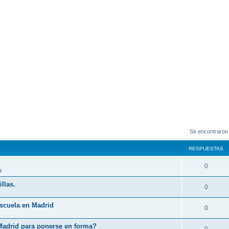
Se encontraron
RESPUESTAS
0
s
llas.
0
Escuela en Madrid
0
Madrid para ponerse en forma?