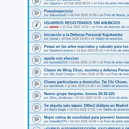
por
migumo
»
23 Feb 2026 08:23
» en
Foro de artes marcial
Pseudoejercicio
por
Salvusmed7
»
06 Feb 2026 15:49
» en
Foro de fitness, a
USUARIOS REGISTRADOS SIN ANUNCIOS
por
admin
»
22 Ene 2026 14:52
» en
Foro de deportes de c
Iniciación a la Defensa Personal Kajukembo
por
yamal
»
18 Ene 2026 18:49
» en
Tablón de anuncios
Pesas en las artes marciales y calzado para lo
por
StephenCardona
»
14 Ene 2026 05:42
» en
Foro de arte
ayuda con eleccion
por
hyundai2510
»
16 Dic 2025 17:03
» en
Foro de artes mar
Clases de Wing Chun, escrima y defensa Perso
por
Sifu José Crespo
»
13 Nov 2025 19:38
» en
Foro de arte
Clases particulares a domicilio; Tai Chi Chuan
por
taichimark
»
11 Nov 2025 14:45
» en
Tablón de anuncios
Nuevo grupo kenjutsu Jueves 20:30-22h
por
Shiro_Amakusa
»
29 Oct 2025 18:45
» en
Foro de artes
Se alquila sala tatami 100m2 diáfana en Madrid 
por
Black Eagle
»
10 Oct 2025 17:42
» en
Tablón de anuncio
Mejor rutina de movilidad para prevenir lesion
por
miamiller875
»
04 Oct 2025 10:08
» en
Foro de artes mar