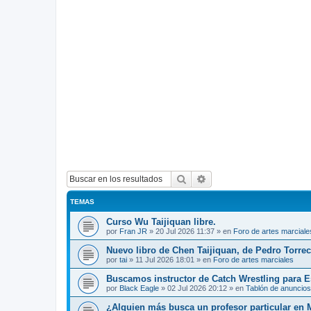
Buscar
Búsqueda avanzada
TEMAS
Curso Wu Taijiquan libre.
por
Fran JR
»
20 Jul 2026 11:37
» en
Foro de artes marciale
Nuevo libro de Chen Taijiquan, de Pedro Torreci
por
tai
»
11 Jul 2026 18:01
» en
Foro de artes marciales
Buscamos instructor de Catch Wrestling para 
por
Black Eagle
»
02 Jul 2026 20:12
» en
Tablón de anuncios
¿Alguien más busca un profesor particular en 