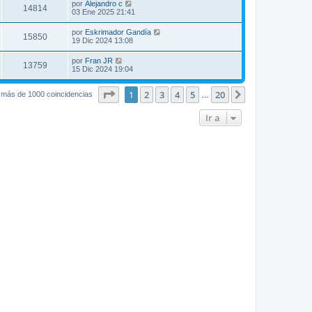
por
Alejandro c
14814
03 Ene 2025 21:41
por
Eskrimador Gandía
15850
19 Dic 2024 13:08
por
Fran JR
13759
15 Dic 2024 19:04
Página
1
de
20
1
2
3
4
5
20
Siguiente
 más de 1000 coincidencias
…
Ir a