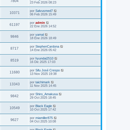
7804
23 Feb 2026 08:23
por
Salvusmed7
10371
06 Feb 2026 15:49
por
admin
61197
22 Ene 2026 14:52
por
yamal
9846
18 Ene 2026 18:49
por
StephenCardona
8717
14 Ene 2026 05:42
por
hyundai2510
8519
16 Dic 2025 17:03
por
Sifu José Crespo
11680
13 Nov 2025 19:38
por
taichimark
13343
11 Nov 2025 14:45
por
Shiro_Amakusa
9842
29 Oct 2025 18:45
por
Black Eagle
10549
10 Oct 2025 17:42
por
miamiller875
9627
04 Oct 2025 10:08
por
Black Eagle