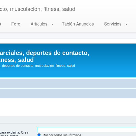
to, musculación, fitness, salud
s
Foro
Artículos
Tablón Anuncios
Servicios
arciales, deportes de contacto,
tness, salud
, deportes de contacto, musculación, fitness, salud
para excluirla. Crea
Buscar todos los términos
las se quiere