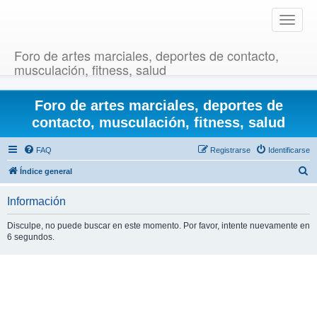
T
o
g
Foro de artes marciales, deportes de contacto,
g
musculación, fitness, salud
l
e
Foro de artes marciales, deportes de
n
a
contacto, musculación, fitness, salud
v
i
FAQ
Registrarse
Identificarse
g
B
Índice general
a
u
t
Información
i
s
o
c
Disculpe, no puede buscar en este momento. Por favor, intente nuevamente en
n
6 segundos.
a
r