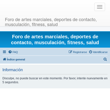
T
o
g
Foro de artes marciales, deportes de contacto,
g
musculación, fitness, salud
l
e
Foro de artes marciales, deportes de
n
a
contacto, musculación, fitness, salud
v
i
FAQ
Registrarse
Identificarse
g
B
Índice general
a
u
t
Información
i
s
o
c
Disculpe, no puede buscar en este momento. Por favor, intente nuevamente en
n
5 segundos.
a
r