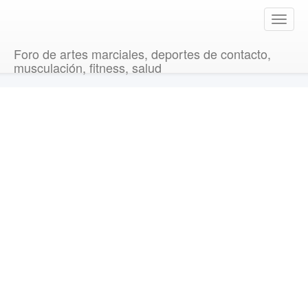
T
o
g
Foro de artes marciales, deportes de contacto,
g
musculación, fitness, salud
l
e
n
a
v
i
g
a
t
i
o
n