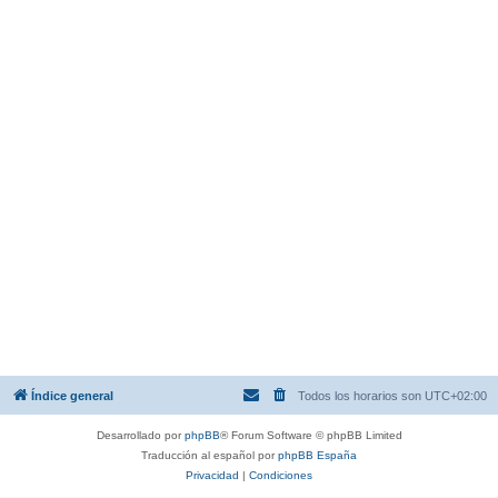
Índice general
Todos los horarios son
UTC+02:00
Desarrollado por
phpBB
® Forum Software © phpBB Limited
Traducción al español por
phpBB España
Privacidad
|
Condiciones