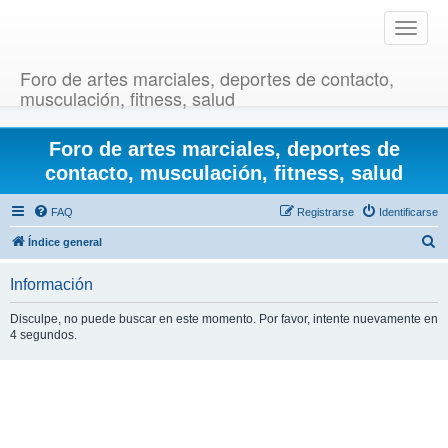
T
o
g
Foro de artes marciales, deportes de contacto,
g
musculación, fitness, salud
l
e
Foro de artes marciales, deportes de
n
a
contacto, musculación, fitness, salud
v
i
FAQ
Registrarse
Identificarse
g
B
Índice general
a
u
t
Información
i
s
o
c
Disculpe, no puede buscar en este momento. Por favor, intente nuevamente en
n
4 segundos.
a
r