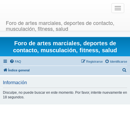
T
o
g
Foro de artes marciales, deportes de contacto,
g
musculación, fitness, salud
l
e
Foro de artes marciales, deportes de
n
a
contacto, musculación, fitness, salud
v
i
FAQ
Registrarse
Identificarse
g
B
Índice general
a
u
t
Información
i
s
o
c
Disculpe, no puede buscar en este momento. Por favor, intente nuevamente en
n
18 segundos.
a
r