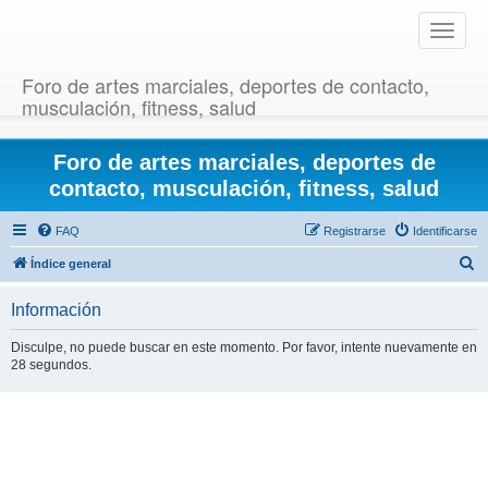
T
o
g
Foro de artes marciales, deportes de contacto,
g
musculación, fitness, salud
l
e
Foro de artes marciales, deportes de
n
a
contacto, musculación, fitness, salud
v
i
FAQ
Registrarse
Identificarse
g
B
Índice general
a
u
t
Información
i
s
o
c
Disculpe, no puede buscar en este momento. Por favor, intente nuevamente en
n
28 segundos.
a
r