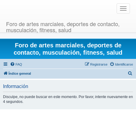
T
o
g
Foro de artes marciales, deportes de contacto,
g
musculación, fitness, salud
l
e
Foro de artes marciales, deportes de
n
a
contacto, musculación, fitness, salud
v
i
FAQ
Registrarse
Identificarse
g
B
Índice general
a
u
t
Información
i
s
o
c
Disculpe, no puede buscar en este momento. Por favor, intente nuevamente en
n
4 segundos.
a
r