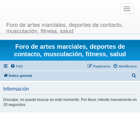
T
o
g
Foro de artes marciales, deportes de contacto,
g
musculación, fitness, salud
l
e
Foro de artes marciales, deportes de
n
a
contacto, musculación, fitness, salud
v
i
FAQ
Registrarse
Identificarse
g
B
Índice general
a
u
t
Información
i
s
o
c
Disculpe, no puede buscar en este momento. Por favor, intente nuevamente en
n
28 segundos.
a
r