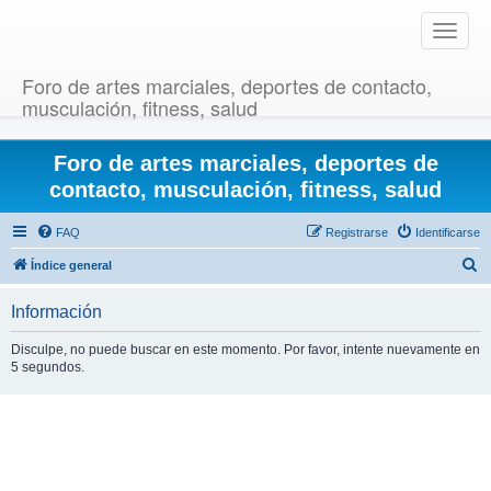
T
o
g
Foro de artes marciales, deportes de contacto,
g
musculación, fitness, salud
l
e
Foro de artes marciales, deportes de
n
a
contacto, musculación, fitness, salud
v
i
FAQ
Registrarse
Identificarse
g
B
Índice general
a
u
t
Información
i
s
o
c
Disculpe, no puede buscar en este momento. Por favor, intente nuevamente en
n
5 segundos.
a
r