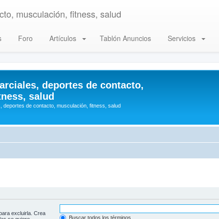
to, musculación, fitness, salud
s
Foro
Artículos
Tablón Anuncios
Servicios
arciales, deportes de contacto,
tness, salud
, deportes de contacto, musculación, fitness, salud
para excluirla. Crea
Buscar todos los términos
las se quiere