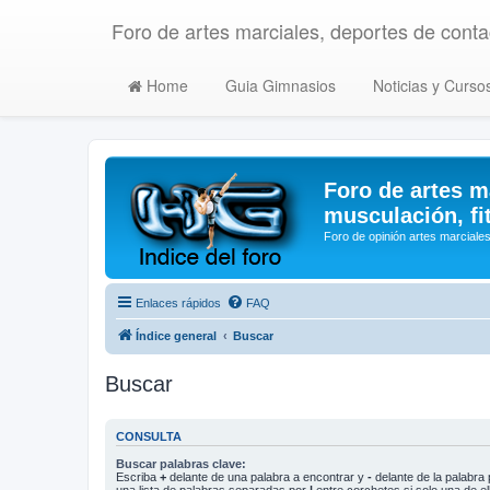
Foro de artes marciales, deportes de contac
Home
Guia Gimnasios
Noticias y Curso
Foro de artes m
musculación, fi
Foro de opinión artes marciales
Enlaces rápidos
FAQ
Índice general
Buscar
Buscar
CONSULTA
Buscar palabras clave:
Escriba
+
delante de una palabra a encontrar y
-
delante de la palabra 
una lista de palabras separadas por
|
entre corchetes si solo una de el