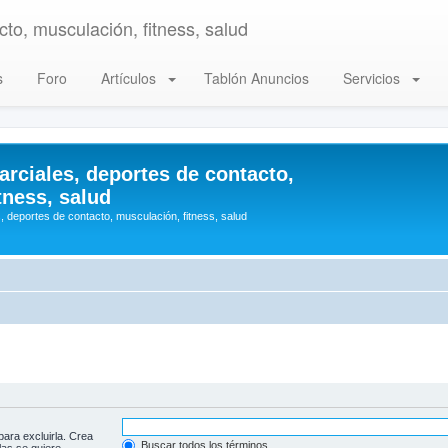
to, musculación, fitness, salud
s
Foro
Artículos
Tablón Anuncios
Servicios
arciales, deportes de contacto,
tness, salud
, deportes de contacto, musculación, fitness, salud
para excluirla. Crea
Buscar todos los términos
las se quiere