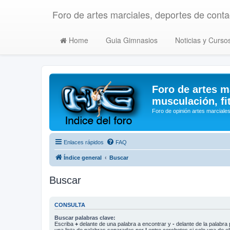
Foro de artes marciales, deportes de contac
Home
Guia Gimnasios
Noticias y Curso
Foro de artes m
musculación, fi
Foro de opinión artes marciales
Enlaces rápidos
FAQ
Índice general
Buscar
Buscar
CONSULTA
Buscar palabras clave:
Escriba
+
delante de una palabra a encontrar y
-
delante de la palabra 
una lista de palabras separadas por
|
entre corchetes si solo una de el