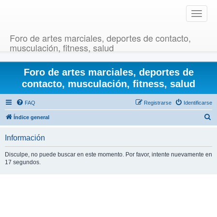
T
o
g
Foro de artes marciales, deportes de contacto,
g
musculación, fitness, salud
l
e
Foro de artes marciales, deportes de
n
a
contacto, musculación, fitness, salud
v
i
FAQ
Registrarse
Identificarse
g
B
Índice general
a
u
t
Información
i
s
o
c
Disculpe, no puede buscar en este momento. Por favor, intente nuevamente en
n
17 segundos.
a
r