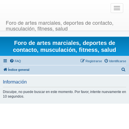
T
o
g
Foro de artes marciales, deportes de contacto,
g
musculación, fitness, salud
l
e
Foro de artes marciales, deportes de
n
a
contacto, musculación, fitness, salud
v
i
FAQ
Registrarse
Identificarse
g
B
Índice general
a
u
t
Información
i
s
o
c
Disculpe, no puede buscar en este momento. Por favor, intente nuevamente en
n
10 segundos.
a
r