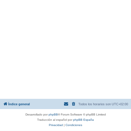
Índice general
Todos los horarios son
UTC+02:00
Desarrollado por
phpBB
® Forum Software © phpBB Limited
Traducción al español por
phpBB España
Privacidad
|
Condiciones