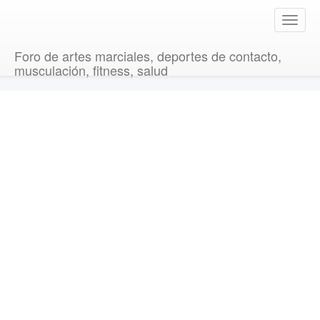
T
o
g
Foro de artes marciales, deportes de contacto,
g
musculación, fitness, salud
l
e
n
a
v
i
g
a
t
i
o
n