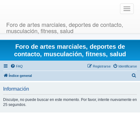
T
o
g
Foro de artes marciales, deportes de contacto,
g
musculación, fitness, salud
l
e
Foro de artes marciales, deportes de
n
a
contacto, musculación, fitness, salud
v
i
FAQ
Registrarse
Identificarse
g
B
Índice general
a
u
t
Información
i
s
o
c
Disculpe, no puede buscar en este momento. Por favor, intente nuevamente en
n
25 segundos.
a
r