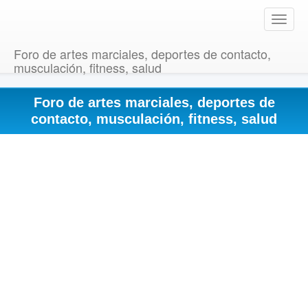
T
o
g
Foro de artes marciales, deportes de contacto,
g
musculación, fitness, salud
l
e
Foro de artes marciales, deportes de
n
a
contacto, musculación, fitness, salud
v
i
g
a
t
i
o
n