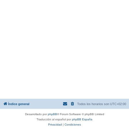
Índice general
Todos los horarios son
UTC+02:00
Desarrollado por
phpBB
® Forum Software © phpBB Limited
Traducción al español por
phpBB España
Privacidad
|
Condiciones