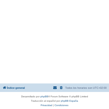
Índice general
Todos los horarios son
UTC+02:00
Desarrollado por
phpBB
® Forum Software © phpBB Limited
Traducción al español por
phpBB España
Privacidad
|
Condiciones