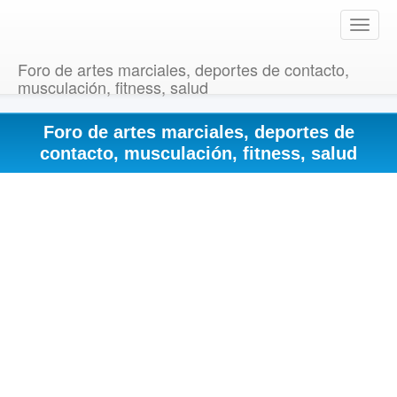
T
o
g
Foro de artes marciales, deportes de contacto,
g
musculación, fitness, salud
l
e
Foro de artes marciales, deportes de
n
a
contacto, musculación, fitness, salud
v
i
g
a
t
i
o
n