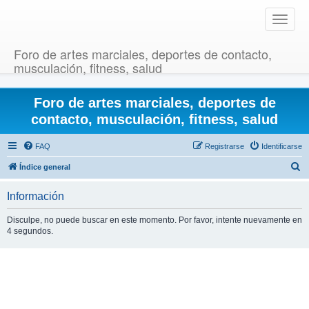
T
o
g
Foro de artes marciales, deportes de contacto,
g
musculación, fitness, salud
l
e
Foro de artes marciales, deportes de
n
a
contacto, musculación, fitness, salud
v
i
FAQ
Registrarse
Identificarse
g
B
Índice general
a
u
t
Información
i
s
o
c
Disculpe, no puede buscar en este momento. Por favor, intente nuevamente en
n
4 segundos.
a
r