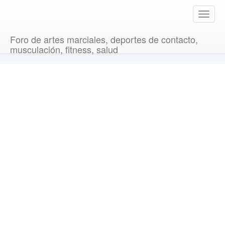
T
o
g
Foro de artes marciales, deportes de contacto,
g
musculación, fitness, salud
l
e
n
a
v
i
g
a
t
i
o
n