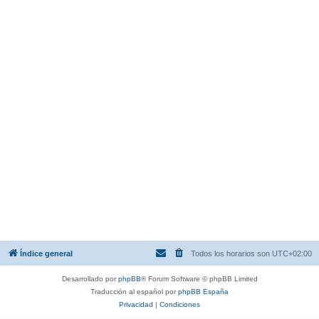
Índice general
Todos los horarios son
UTC+02:00
Desarrollado por
phpBB
® Forum Software © phpBB Limited
Traducción al español por
phpBB España
Privacidad
|
Condiciones