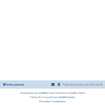
Índice general
Todos los horarios son
UTC+02:00
Desarrollado por
phpBB
® Forum Software © phpBB Limited
Traducción al español por
phpBB España
Privacidad
|
Condiciones