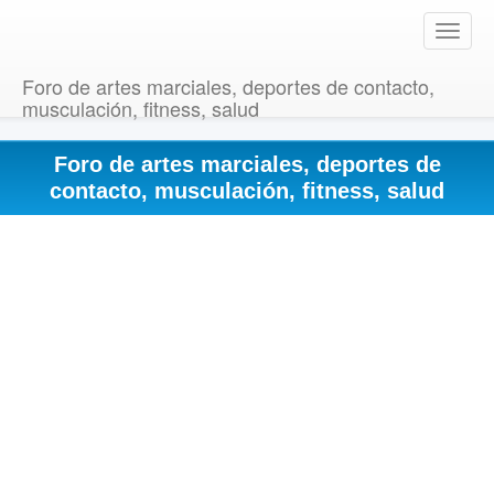
T
o
g
Foro de artes marciales, deportes de contacto,
g
musculación, fitness, salud
l
e
Foro de artes marciales, deportes de
n
a
contacto, musculación, fitness, salud
v
i
g
a
t
i
o
n