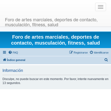
T
o
g
Foro de artes marciales, deportes de contacto,
g
musculación, fitness, salud
l
e
Foro de artes marciales, deportes de
n
a
contacto, musculación, fitness, salud
v
i
FAQ
Registrarse
Identificarse
g
B
Índice general
a
u
t
Información
i
s
o
c
Disculpe, no puede buscar en este momento. Por favor, intente nuevamente en
n
13 segundos.
a
r