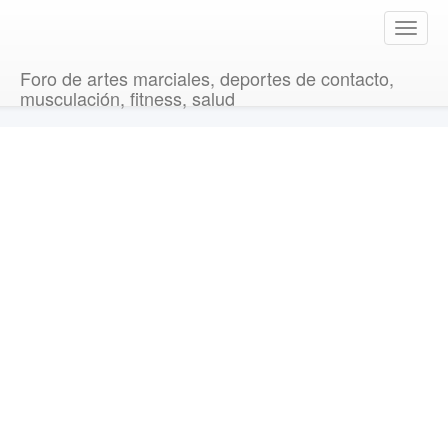
T
o
g
Foro de artes marciales, deportes de contacto,
g
musculación, fitness, salud
l
e
n
a
v
i
g
a
t
i
o
n