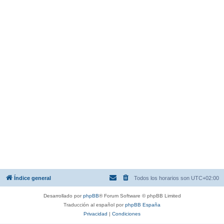
Índice general
Todos los horarios son
UTC+02:00
Desarrollado por
phpBB
® Forum Software © phpBB Limited
Traducción al español por
phpBB España
Privacidad
|
Condiciones